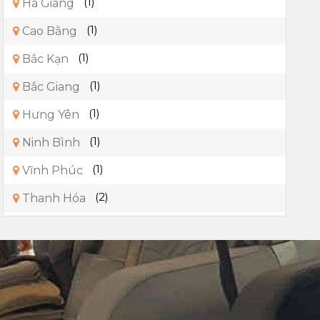
(1)
Hà Giang
(1)
Cao Bằng
(1)
Bắc Kạn
(1)
Bắc Giang
(1)
Hưng Yên
(1)
Ninh Bình
(1)
Vĩnh Phúc
(2)
Thanh Hóa
(1)
Hà Tĩnh
(1)
Quảng Bình
(1)
Thừa Thiên - Huế
(1)
Quảng Nam