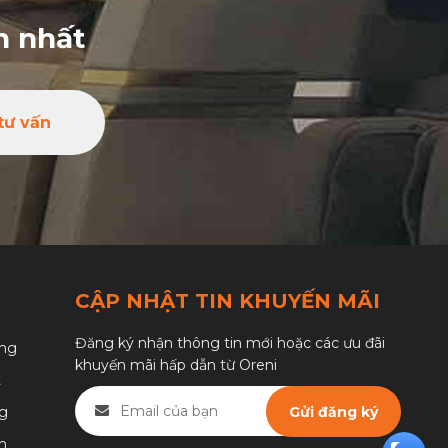
(1)
Bình Định
n nhất
(1)
Phú Yên
(1)
Khánh Hòa
tư vấn
(1)
Ninh Thuận
(1)
Bình Thuận
(1)
Kon Tum
(1)
Gia Lai
(3)
Đắk Lắk
CẬP NHẬT TIN KHUYẾN MÃI
(2)
Đắk Nông
Đăng ký nhận thông tin mới hoặc các ưu đãi
ng
khuyến mãi hấp dẫn từ Oreni
(2)
Lâm Đồng
t
ng
(1)
Bình Phước
h