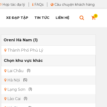
Hợp tác đại lý
FAQs
Câu chuyện khách hàng
0
XE ĐẠP TẬP
TIN TỨC
LIÊN HỆ
Oreni Hà Nam (1)
Thành Phố Phủ Lý
Chọn khu vực khác
(1)
Lai Châu
(5)
Hà Nội
(1)
Lạng Sơn
(1)
Lào Cai