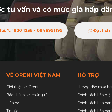
c tư vấn và có mức giá hấp dẫ
đài:
1800 1238 - 0846991199
Đặt lịch 
VỀ ORENI VIỆT NAM
HỖ TRỢ
Giới thiệu về Oreni
Hướng dẫn mua hà
Báo chí nói về chúng tôi
Chính sách bảo mậ
Liên hệ
Chính sách bán hà
Tin tức
Chính sách bảo hàn