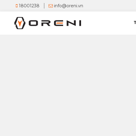
18001238
info@oreni.vn