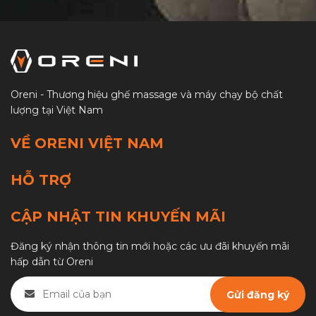
(2)
Đắk Nông
(2)
Lâm Đồng
(1)
Bình Phước
Oreni - Thương hiệu ghế massage và máy chạy bộ chất
(3)
Bình Dương
lượng tại Việt Nam
(1)
Đồng Nai
VỀ ORENI VIỆT NAM
(2)
Bà Rịa Vũng Tàu
HỖ TRỢ
(1)
Long An
CẬP NHẬT TIN KHUYẾN MÃI
(1)
Đồng Tháp
(1)
Tiền Giang
Đăng ký nhận thông tin mới hoặc các ưu đãi khuyến mãi
hấp dẫn từ Oreni
(1)
An Giang
(1)
Bến Tre