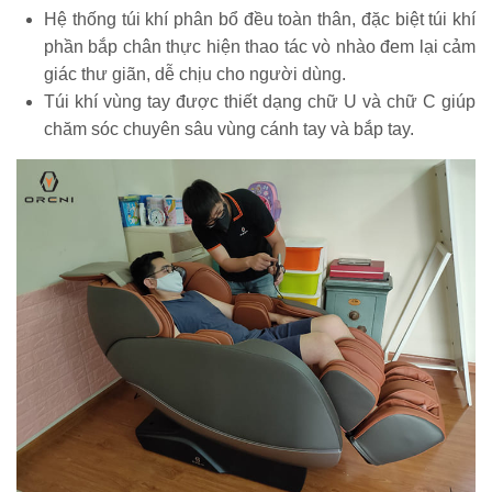
Hệ thống túi khí phân bổ đều toàn thân, đặc biệt túi khí
phần bắp chân thực hiện thao tác vò nhào đem lại cảm
giác thư giãn, dễ chịu cho người dùng.
Túi khí vùng tay được thiết dạng chữ U và chữ C giúp
chăm sóc chuyên sâu vùng cánh tay và bắp tay.