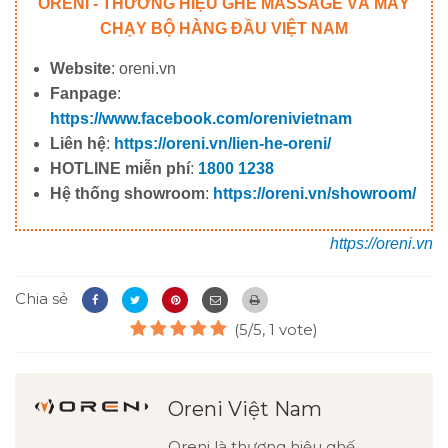
ORENI - THƯƠNG HIỆU GHẾ MASSAGE VÀ MÁY
CHẠY BỘ HÀNG ĐẦU VIỆT NAM
Website
: oreni.vn
Fanpage
:
https://www.facebook.com/orenivietnam
Liên hệ
:
https://oreni.vn/lien-he-oreni/
HOTLINE miễn phí
:
1800 1238
Hệ thống showroom
:
https://oreni.vn/showroom/
https://oreni.vn
Chia sẻ
(5/5, 1 vote)
Oreni Việt Nam
Oreni là thương hiệu ghế