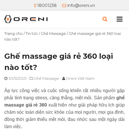
18001238
info@oreni.vn
Trang chủ
/
Tin tức
/
Ghế Massage
/
Ghế massage giá rẻ 360 loại
nào tốt?
Ghế massage giá rẻ 360 loại
nào tốt?
30/12/2021
-
Ghế Massage
-
Oreni Việt Nam
Áp lực công việc và cuộc sống khiến rất nhiều người gặp
phải tình trạng stress, căng thẳng, mệt mỏi. Sản phẩm
ghế
massage giá rẻ 360
xuất hiện như giải pháp hữu ích giúp
chăm sóc toàn diện sức khỏe của mọi người, mọi gia đình,
đồng thời giảm thiểu mệt mỏi, đau nhức sau một ngày dài
làm việc.