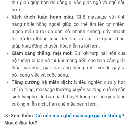
thư giãn giúp bạn dễ dàng đi vào giấc ngủ và ngủ sâu
hơn.
Kích thích tuần hoàn máu
: Ghế massage với tính
năng nhiệt hồng ngoại giúp cơ thể ấm lên tự nhiên,
mạch máu dưới da dãn nở nhanh chóng, đẩy nhanh
tốc độ lưu thông máu đến tim và các cơ quan khác,
giúp hoạt động chuyển hóa diễn ra tốt hơn.
Giảm căng thẳng, mệt mỏi
: Sự kết hợp hài hòa của
hệ thống bi lăn và túi khí mang đến cho bạn cảm giác
thỏa mái nhất, giải tỏa căng thẳng, mệt mỏi do gây ra
bởi công việc và cuộc sống.
Tăng cường hệ miễn dịch
: Nhiều nghiên cứu y học
chỉ ra rằng, massage thường xuyên sẽ tăng cường sản
sinh lympho - tế bào bạch huyết trong cơ thể giúp tăng
cường miễn dịch, hạn chế mắc bệnh hơn.
>> Xem thêm:
Có nên mua ghế massage giá rẻ không
?
Mua ở đâu tốt?