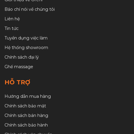
Dễ dàng thao tác, sử dụng với điều
Báo chí nói về chúng tôi
khiển giọng nói thông minh
Liên hệ
Oreni OR-180i được tích hợp cả điều khiển cầm tay và
Tin tức
điều khiển giọng nói thông minh. Bất kỳ lúc nào muốn
Tuyển dụng việc làm
được massage, bạn chỉ cần ngồi lên ghế, thao tác với nút
Hệ thống showroom
bật tắt, chọn chương trình massage mong muốn vô cùng
dễ dàng và nhanh chóng.
Chính sách đại lý
Một trong những điều làm nên sự khác biệt của Oreni OR-
Ghế massage
180i so với các mẫu ghế massage phổ thông khác khác
HỖ TRỢ
trên thị trường là tính năng điều khiển bằng giọng nói vô
cùng độc đáo. ghế massage Oreni OR-180i được trang bị
Hướng dẫn mua hàng
tính năng điều khiển giọng nói thông minh, dễ dàng điều
khiển bằng cả ngôn ngữ tiếng Anh và tiếng Việt. Bạn chỉ
Chính sách bảo mật
cần tương tác với ghế massage bằng giọng nói thông qua
Chính sách bán hàng
các câu lệnh đơn giản, OR-180i sẽ thực hiện chính xác
Chính sách bảo hành
yêu cầu đó.