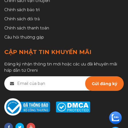
Chính sách vận chuyển
Chính sách bảo trì
Chính sách đổi trả
Chính sách thanh toán
Câu hỏi thường gặp
CẬP NHẬT TIN KHUYẾN MÃI
Đăng ký nhận thông tin mới hoặc các ưu đãi khuyến mãi
hấp dẫn từ Oreni
Điều này đem tới sự thuận tiện khi sử dụng, đặc biệt là
ông bà, người cao tuổi. Những người lớn tuổi trong gia
đình có thể dễ dàng tiếp cận, tùy chỉnh các tính năng của
ghế 1 cách dễ dàng mà không gặp bất cứ khó khăn nào
ngay cả khi không có bạn ở bên cạnh.
Tính năng Zero Wall - Tiết kiệm
không gian tối ưu