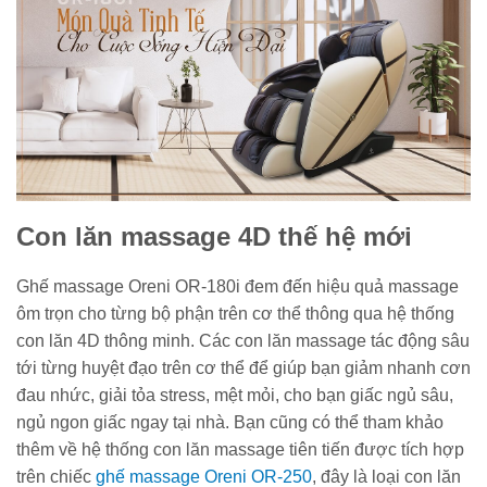
Con lăn massage 4D thế hệ mới
Ghế massage Oreni OR-180i đem đến hiệu quả massage
ôm trọn cho từng bộ phận trên cơ thể thông qua hệ thống
con lăn 4D thông minh. Các con lăn massage tác động sâu
tới từng huyệt đạo trên cơ thể để giúp bạn giảm nhanh cơn
đau nhức, giải tỏa stress, mệt mỏi, cho bạn giấc ngủ sâu,
ngủ ngon giấc ngay tại nhà. Bạn cũng có thể tham khảo
thêm về hệ thống con lăn massage tiên tiến được tích hợp
trên chiếc
ghế massage Oreni OR-250
, đây là loại con lăn