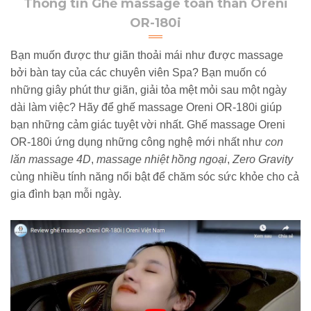
Thông tin Ghế massage toàn thân Oreni
OR-180i
Bạn muốn được thư giãn thoải mái như được massage
bởi bàn tay của các chuyên viên Spa? Bạn muốn có
những giây phút thư giãn, giải tỏa mệt mỏi sau một ngày
dài làm việc? Hãy để ghế massage Oreni OR-180i giúp
bạn những cảm giác tuyệt vời nhất. Ghế massage Oreni
OR-180i ứng dụng những công nghệ mới nhất như
con
lăn massage 4D
,
massage nhiệt hồng ngoại
,
Zero Gravity
cùng nhiều tính năng nổi bật để chăm sóc sức khỏe cho cả
gia đình bạn mỗi ngày.