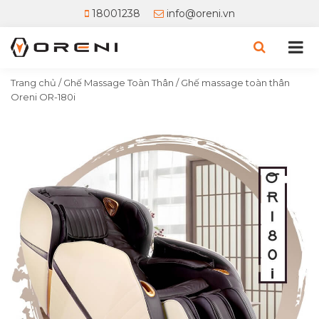
18001238
info@oreni.vn
Trang chủ
/
Ghế Massage Toàn Thân
/
Ghế massage toàn thân
Oreni OR-180i