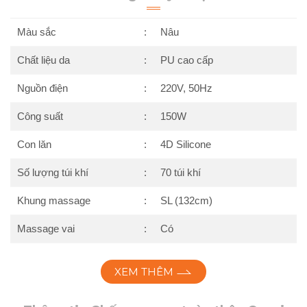
Màu sắc
Nâu
Chất liệu da
PU cao cấp
Nguồn điện
220V, 50Hz
Công suất
150W
Con lăn
4D Silicone
Số lượng túi khí
70 túi khí
Khung massage
SL (132cm)
Massage vai
Có
XEM THÊM