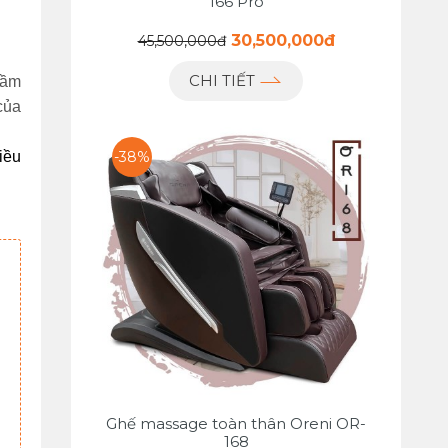
166 Pro
30,500,000đ
45,500,000đ
CHI TIẾT
ầm 
ủa 
-38%
ều 
Ghế massage toàn thân Oreni OR-
168