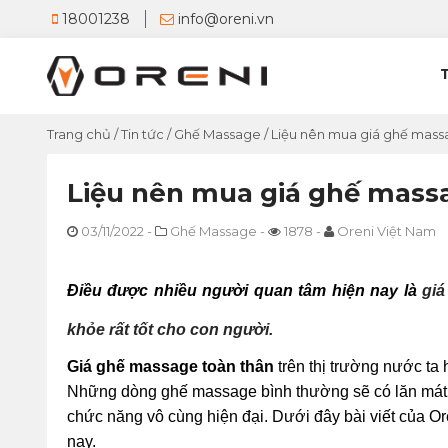
18001238
info@oreni.vn
Trang chủ
/
Tin tức
/
Ghế Massage
/
Liệu nên mua giá ghế mass
Liệu nên mua giá ghế mass
03/11/2022
-
Ghế Massage
-
1878
-
Oreni Việt Nam
Điều được nhiều người quan tâm hiện nay là
 gi
khỏe rất tốt cho con người. 
Giá ghế massage toàn thân
 trên thị trường nước t
Những dòng ghế massage bình thường sẽ có lăn mát 
chức năng vô cùng hiện đại. Dưới đây bài viết của
Or
nay.