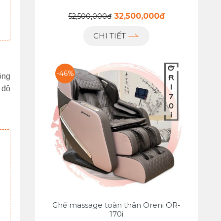
32,500,000đ
52,500,000đ
CHI TIẾT
-46%
ng 
độ 
Ghế massage toàn thân Oreni OR-
170i