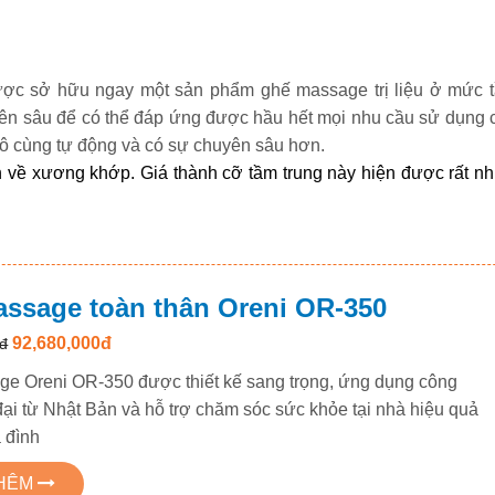
được sở hữu ngay một sản phẩm ghế massage trị liệu ở mức t
n sâu để có thể đáp ứng được hầu hết mọi nhu cầu sử dụng c
ô cùng tự động và có sự chuyên sâu hơn. 
h về xương khớp. Giá thành cỡ tầm trung này hiện được rất nhi
ssage toàn thân Oreni OR-350
92,680,000đ
đ
e Oreni OR-350 được thiết kế sang trọng, ứng dụng công
đại từ Nhật Bản và hỗ trợ chăm sóc sức khỏe tại nhà hiệu quả
 đình
THÊM