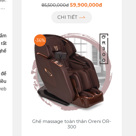
59,900,000đ
85,500,000đ
i… 
CHI TIẾT
ẩm 
-36%
ất 
hế 
để 
ều 
eb 
Ghế massage toàn thân Oreni OR-
300