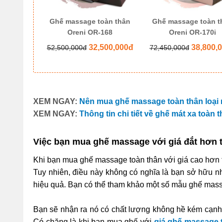
oàn thân
Ghế massage toàn thân
Ghế massage toàn t
6 Pro
Oreni OR-168
Oreni OR-170i
500,000đ
32,500,000đ
38,800,
52,500,000đ
72,450,000đ
XEM NGAY:
Nên mua ghế massage toàn thân loại 
XEM NGAY:
Thông tin chi tiết về ghế mát xa toàn 
Việc bạn mua ghế massage với giá đắt hơn t
Khi bạn mua ghế massage toàn thân với giá cao hơn t
Tuy nhiên, điều này không có nghĩa là bạn sở hữu nh
hiệu quả. Bạn có thể tham khảo một số mẫu ghế massa
Bạn sẽ nhận ra nó có chất lượng không hề kém cạnh s
Có chăng là khi bạn mua ghế với 
giá ghế massage 