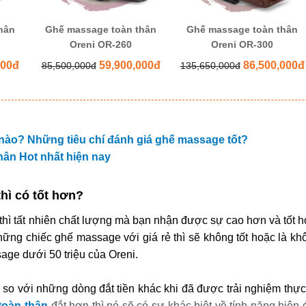
hân
Ghế massage toàn thân
Ghế massage toàn thân
Oreni OR-260
Oreni OR-300
000đ
59,900,000đ
86,500,000đ
85,500,000đ
135,650,000đ
nào? Những tiêu chí đánh giá ghế massage tốt?
thân Hot nhất hiện nay
hì có tốt hơn?
hì tất nhiên chất lượng mà bạn nhận được sự cao hơn và tốt hơ
ững chiếc ghế massage với giá rẻ thì sẽ không tốt hoặc là khô
ge dưới 50 triệu của Oreni. 
o với những dòng đắt tiền khác khi đã được trải nghiệm thực t
toàn thân
đắt hơn thì nó sẽ có sự khác biệt về tính năng hiện đ