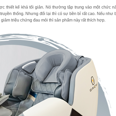
ợc thiết kế khá tối giản. Nó thường tập trung vào một chức nă
Mỗi ngày nên đi bộ
[20 thực
bao nhiêu km là tốt
tối nên 
truyền thống. Nhưng đổi lại thì có sự bền bỉ rất cao. Nếu như b
nhất, hợp lý nhất?
giảm câ
giảm triệu chứng đau mỏi thì sản phẩm này rất thích hợp. 
nhanh?
[Hướng dẫn] Kỹ
Massage 
thuật chạy cự ly
Tất tần 
trung bình đúng
thuật m
cách chi tiết
Bỏ túi 8+ bài tập eo
Nhảy dây
thon bụng phẳng
giảm ba
nhanh nhất cực đơn
calo? C
giản
không?
10 lợi ích của việc
Chạy tiế
chơi thể thao
Kỹ thuật
thường xuyên với
sức 4x1
sức khỏe
thi đấu