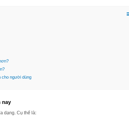
 hơn?
ạn?
h cho người dùng
 nay 
đa dạng. Cụ thể là: 