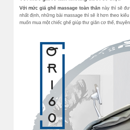
Với mức 
giá ghế massage toàn thân 
này thì sẽ đư
Đi bộ 30 phút giảm
bao nhiêu calo? 1
nhất định, những bài massage thì sẽ ít hơn theo kiểu 
tiếng đốt cháy bao
muốn mua một chiếc ghế giúp thư giãn cơ thể, thuyên 
nhiêu?
(Tư vấn) Nên tập
thể dục vào lúc nào
để giảm cân nhanh
nhất?
Bỏ túi 7 cách nhảy
dây giảm mỡ bụng
hiệu quả cực nhanh
tại nhà
Sau khi ăn xong nên
làm gì để bụng
không to, tránh béo
bụng?