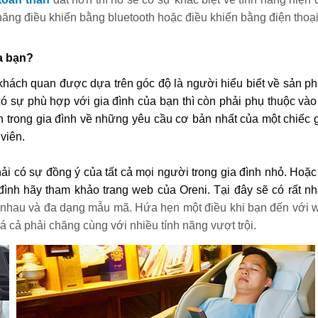
 năng điều khiển bằng bluetooth hoặc điều khiển bằng điện thoạ
a bạn? 
 khách quan được dựa trên góc độ là người hiểu biết về sản ph
ó sự phù hợp với gia đình của bạn thì còn phải phụ thuộc vào r
n trong gia đình về những yêu cầu cơ bản nhất của một chiếc g
viên. 
hải có sự đồng ý của tất cả mọi người trong gia đình nhỏ. Hoặc 
ình hãy tham khảo trang web của Oreni. Tại đây sẽ có rất nhi
 nhau và đa dạng mẫu mã. Hứa hẹn một điều khi bạn đến với w
á cả phải chăng cùng với nhiều tính năng vượt trội. 