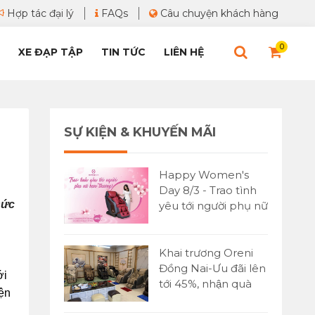
Hợp tác đại lý
FAQs
Câu chuyện khách hàng
0
XE ĐẠP TẬP
TIN TỨC
LIÊN HỆ
SỰ KIỆN & KHUYẾN MÃI
Happy Women's
Day 8/3 - Trao tình
ức 
yêu tới người phụ nữ
bạn yêu thương
Khai trương Oreni
Đồng Nai-Ưu đãi lên
i 
tới 45%, nhận quà
ện 
cực lớn