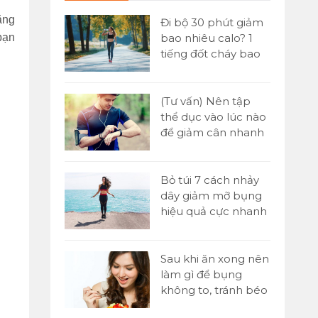
ng 
 đơn] Buổi
Đi bộ 30 phút giảm
ăn gì để
bao nhiêu calo? 1
ạn 
n hiệu quả
tiếng đốt cháy bao
nhiêu?
Yoni là gì?
(Tư vấn) Nên tập
tật A-Z về kỹ
thể dục vào lúc nào
assage Yoni
để giảm cân nhanh
nhất?
 1000 cái
Bỏ túi 7 cách nhảy
o nhiêu
dây giảm mỡ bụng
ó giảm cân
hiệu quả cực nhanh
tại nhà
p sức là gì?
Sau khi ăn xong nên
 chạy tiếp
làm gì để bụng
00m trong
không to, tránh béo
bụng?