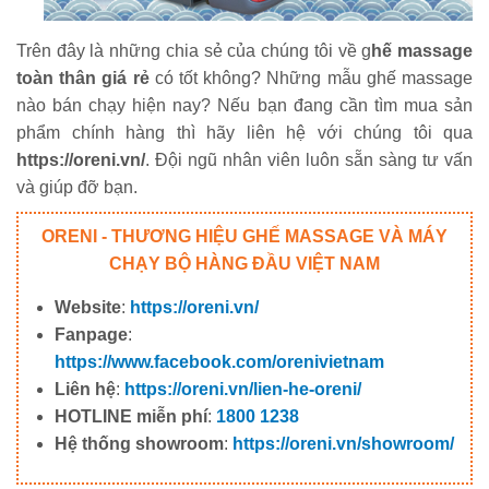
Trên đây là những chia sẻ của chúng tôi về g
hế massage
toàn thân giá rẻ
có tốt không? Những mẫu ghế massage
nào bán chạy hiện nay? Nếu bạn đang cần tìm mua sản
phẩm chính hàng thì hãy liên hệ với chúng tôi qua
https://oreni.vn/
. Đội ngũ nhân viên luôn sẵn sàng tư vấn
và giúp đỡ bạn.
ORENI - THƯƠNG HIỆU GHẾ MASSAGE VÀ MÁY
CHẠY BỘ HÀNG ĐẦU VIỆT NAM
Website
:
https://oreni.vn/
Fanpage
:
https://www.facebook.com/orenivietnam
Liên hệ
:
https://oreni.vn/lien-he-oreni/
HOTLINE miễn phí
:
1800 1238
Hệ thống showroom
:
https://oreni.vn/showroom/