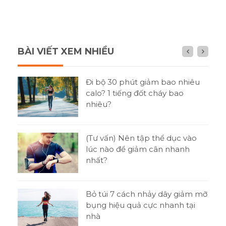
BÀI VIẾT XEM NHIỀU
n gì
Đi bộ 30 phút giảm bao nhiêu
h?
calo? 1 tiếng đốt cháy bao
nhiêu?
tật
(Tư vấn) Nên tập thể dục vào
ni
lúc nào để giảm cân nhanh
nhất?
o
Bỏ túi 7 cách nhảy dây giảm mỡ
bụng hiệu quả cực nhanh tại
nhà