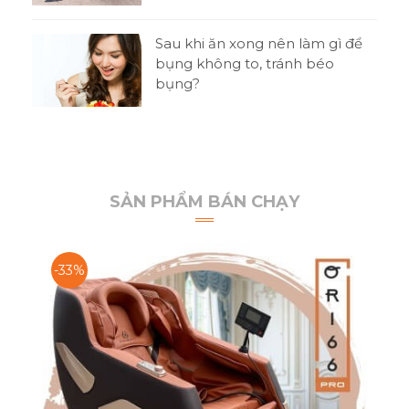
t
Sau khi ăn xong nên làm gì để
 thi
bụng không to, tránh béo
bụng?
SẢN PHẨM BÁN CHẠY
-33%