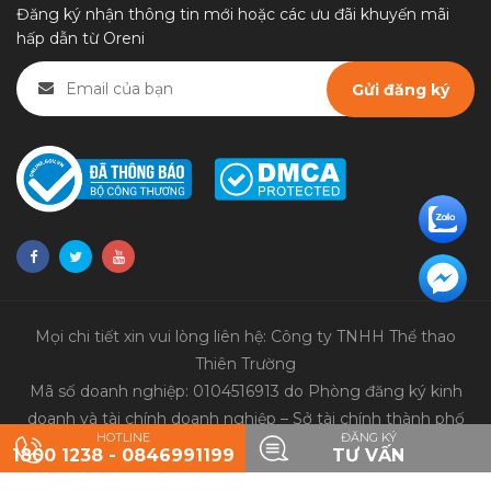
Đăng ký nhận thông tin mới hoặc các ưu đãi khuyến mãi
hấp dẫn từ Oreni
Mọi chi tiết xin vui lòng liên hệ: Công ty TNHH Thể thao
Thiên Trường
Mã số doanh nghiệp: 0104516913 do Phòng đăng ký kinh
doanh và tài chính doanh nghiệp – Sở tài chính thành phố
HOTLINE
ĐĂNG KÝ
Hà Nội cấp ngày 9/3/2010
1800 1238 - 0846991199
TƯ VẤN
© 2020 Bản quyền thuộc về
Thể thao Thiên Trường