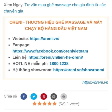
Xem Ngay:
Tư vấn mua ghế massage cho gia đình từ các
chuyên gia
ORENI - THƯƠNG HIỆU GHẾ MASSAGE VÀ MÁY
CHẠY BỘ HÀNG ĐẦU VIỆT NAM
Website
:
https://oreni.vn/
Fanpage
:
https://www.facebook.com/orenivietnam
Liên hệ
:
https://oreni.vn/lien-he-oreni/
HOTLINE miễn phí
:
1800 1238
Hệ thống showroom
:
https://oreni.vn/showroom/
https://oreni.vn
Chia sẻ
(5/5, 1 vote)