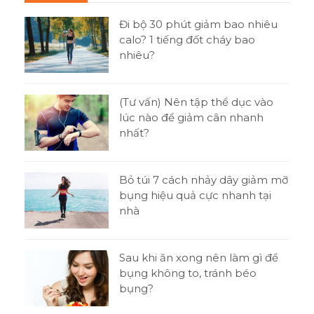
n gì
Đi bộ 30 phút giảm bao nhiêu
h?
calo? 1 tiếng đốt cháy bao
nhiêu?
tật
(Tư vấn) Nên tập thể dục vào
ni
lúc nào để giảm cân nhanh
nhất?
o
Bỏ túi 7 cách nhảy dây giảm mỡ
bụng hiệu quả cực nhanh tại
nhà
t
Sau khi ăn xong nên làm gì để
 thi
bụng không to, tránh béo
bụng?