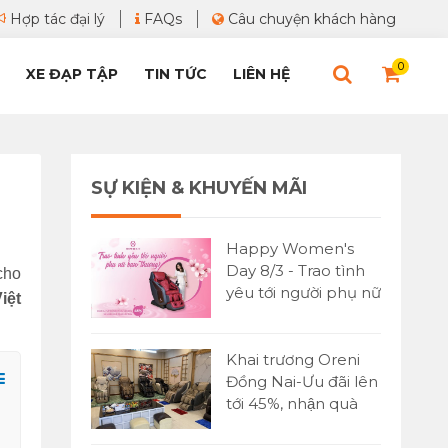
Hợp tác đại lý
FAQs
Câu chuyện khách hàng
0
XE ĐẠP TẬP
TIN TỨC
LIÊN HỆ
SỰ KIỆN & KHUYẾN MÃI
Happy Women's
Day 8/3 - Trao tình
cho
yêu tới người phụ nữ
iệt
bạn yêu thương
Khai trương Oreni
Đồng Nai-Ưu đãi lên
tới 45%, nhận quà
cực lớn