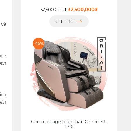
32,500,000đ
52,500,000đ
CHI TIẾT
 và
-46%
sage
bạn
ính
sản
Ghế massage toàn thân Oreni OR-
170i