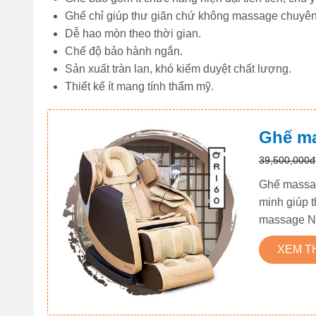
Ghế chỉ giúp thư giãn chứ không massage chuyên
Dễ hao mòn theo thời gian.
Chế độ bảo hành ngắn.
Sản xuất tràn lan, khó kiểm duyệt chất lượng.
Thiết kế ít mang tính thẩm mỹ.
Ghế ma
39,500,000đ
Ghế massag
minh giúp 
massage N
XEM 