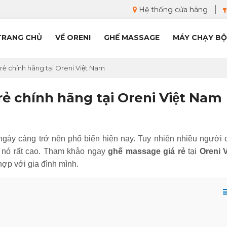
Hệ thống cửa hàng
TRANG CHỦ
VỀ ORENI
GHẾ MASSAGE
MÁY CHẠY BỘ
ẻ chính hãng tại Oreni Việt Nam
̉ chính hãng tại Oreni Việt Nam
ngày càng trở nên phổ biến hiện nay. Tuy nhiên nhiều người 
 nó rất cao. Tham khảo ngay
ghế massage giá rẻ
tại
Oreni V
 với gia đình mình.