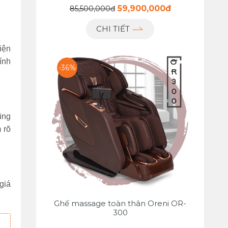
59,900,000đ
85,500,000đ
CHI TIẾT
iện
́nh
-36%
ũng
rõ
giá
Ghế massage toàn thân Oreni OR-
300