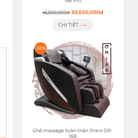
166 Pro
30,500,000đ
45,500,000đ
CHI TIẾT
-38%
Ghế massage toàn thân Oreni OR-
168