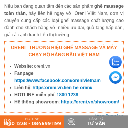
Nếu bạn đang quan tâm đến các sản phẩm
ghế massage
toàn thân
, hãy liên hệ ngay với Oreni Việt Nam, đơn vị
chuyên cung cấp các loại ghế massage chất lượng cao
dành cho khách hàng với nhiều ưu đãi, quà tặng hấp dẫn,
giá cả cạnh tranh trên thị trường.
ORENI - THƯƠNG HIỆU GHẾ MASSAGE VÀ MÁY
CHẠY BỘ HÀNG ĐẦU VIỆT NAM
Website
: oreni.vn
Fanpage
:
https://www.facebook.com/orenivietnam
Liên hệ
:
https:oreni.vn.lien-he-oreni/
HOTLINE miễn phí
:
1800 1238
Hệ thống showroom
:
https://oreni.vn/showroom/
https://oreni.vn
HOTLINE
ĐĂNG KÝ
1800 1238 - 0846991199
TƯ VẤN