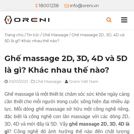
18001238
info@oreni.vn
Trang chủ
/
Tin tức
/
Ghế Massage
/
Ghế massage 2D, 3D, 4D và
5D là gì? Khác nhau thế nào?
Ghế massage 2D, 3D, 4D và 5D
là gì? Khác nhau thế nào?
05/01/2021
-
Ghế Massage
-
Oreni Việt Nam
Ghế massage là một thiết bị chăm sóc sức khỏe ngày càng
cần thiết cho mỗi người trong cuộc sống hiện đại nhiều áp
lực. Mỗi dòng ghế massage sở hữu một công nghệ riêng,
đặc biệt là công nghệ con lăn massage với các dòng 2D,
3D, 4D và mới đây là 5D. Vậy
ghế massage 2D, 3D, 4D là
gì
? Công nghệ đó ảnh hưởng thế nào đến chất lượng