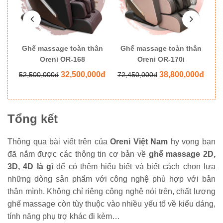
ân
Ghế massage toàn thân
Ghế massage toàn thân
G
Oreni OR-168
Oreni OR-170i
0đ
32,500,000đ
38,800,000đ
52,500,000đ
72,450,000đ
8
Tổng kết
Thông qua bài viết trên của
Oreni Việt Nam
hy vọng bạn
đã nắm được các thông tin cơ bản về
ghế massage 2D,
3D, 4D là gì
để có thêm hiểu biết và biết cách chọn lựa
những dòng sản phẩm với công nghệ phù hợp với bản
thân mình. Không chỉ riêng công nghệ nói trên, chất lượng
ghế massage còn tùy thuộc vào nhiều yếu tố về kiểu dáng,
tính năng phụ trợ khác đi kèm…