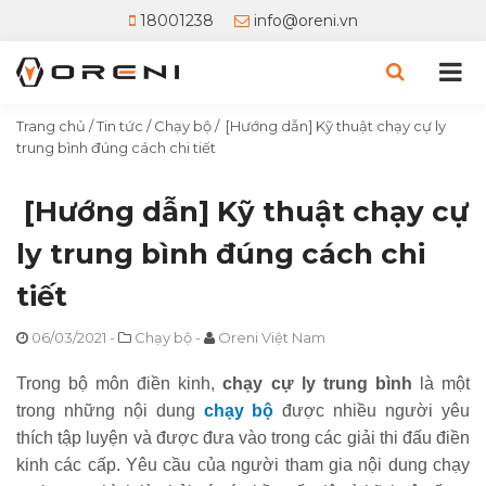
18001238
info@oreni.vn
Trang chủ
/
Tin tức
/
Chạy bộ
/
[Hướng dẫn] Kỹ thuật chạy cự ly
trung bình đúng cách chi tiết
[Hướng dẫn] Kỹ thuật chạy cự
ly trung bình đúng cách chi
tiết
06/03/2021
-
Chạy bộ
-
Oreni Việt Nam
Trong bộ môn điền kinh,
chạy cự ly trung bình
là một
trong những nội dung
chạy bộ
được nhiều người yêu
thích tập luyện và được đưa vào trong các giải thi đấu điền
kinh các cấp. Yêu cầu của người tham gia nội dung chạy