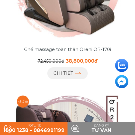
Ghế massage toàn thân Oreni OR-170i
38,800,000đ
72,450,000đ
CHI TIẾT
-30%
HOTLINE
ĐĂNG KÝ
1800 1238 - 0846991199
TƯ VẤN