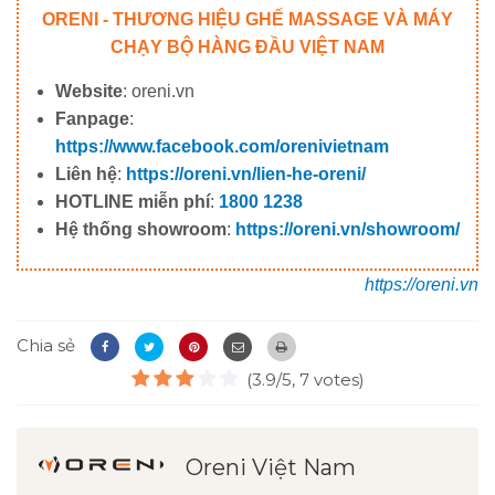
ORENI - THƯƠNG HIỆU GHẾ MASSAGE VÀ MÁY
CHẠY BỘ HÀNG ĐẦU VIỆT NAM
Website
: oreni.vn
Fanpage
:
https://www.facebook.com/orenivietnam
Liên hệ
:
https://oreni.vn/lien-he-oreni/
HOTLINE miễn phí
:
1800 1238
Hệ thống showroom
:
https://oreni.vn/showroom/
https://oreni.vn
Chia sẻ
(3.9/5, 7 votes)
Oreni Việt Nam