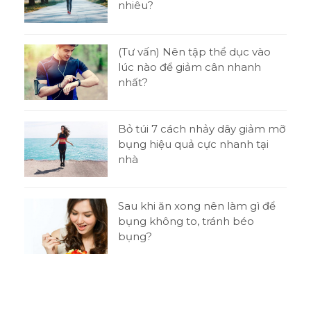
nhiêu?
tật
(Tư vấn) Nên tập thể dục vào
ni
lúc nào để giảm cân nhanh
nhất?
o
Bỏ túi 7 cách nhảy dây giảm mỡ
bụng hiệu quả cực nhanh tại
nhà
t
Sau khi ăn xong nên làm gì để
 thi
bụng không to, tránh béo
bụng?