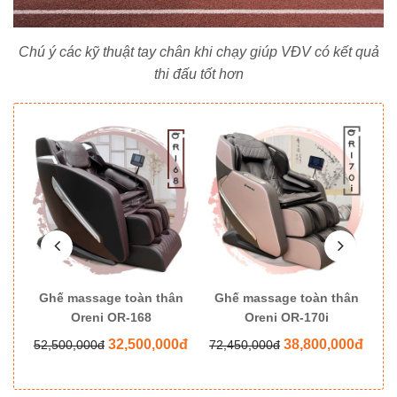
Chú ý các kỹ thuật tay chân khi chạy giúp VĐV có kết quả
thi đấu tốt hơn
ân
Ghế massage toàn thân
Ghế massage toàn thân
G
Oreni OR-168
Oreni OR-170i
0đ
32,500,000đ
38,800,000đ
52,500,000đ
72,450,000đ
8