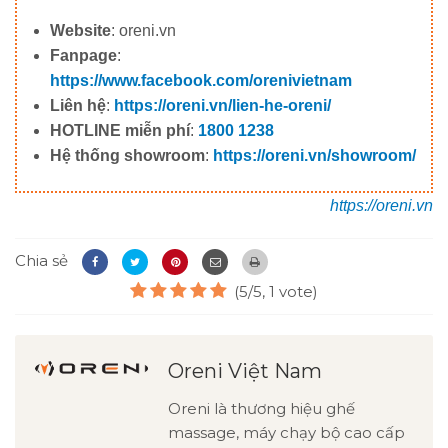
Website
: oreni.vn
Fanpage
:
https://www.facebook.com/orenivietnam
Liên hệ
:
https://oreni.vn/lien-he-oreni/
HOTLINE miễn phí
:
1800 1238
Hệ thống showroom
:
https://oreni.vn/showroom/
https://oreni.vn
Chia sẻ
(5/5, 1 vote)
Oreni Việt Nam
Oreni là thương hiệu ghế
massage, máy chạy bộ cao cấp