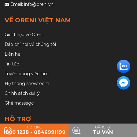
Email:
info@oreni.vn
VỀ ORENI VIỆT NAM
Giới thiệu về Oreni
Báo chí nói về chúng tôi
Liên hệ
Tin tức
Tuyển dụng việc làm
Hệ thống showroom
Chính sách đại lý
Ghế massage
HỖ TRỢ
HOTLINE
ĐĂNG KÝ
1800 1238 - 0846991199
TƯ VẤN
Hướng dẫn mua hàng