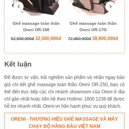
ân
Ghế massage toàn thân
Ghế massage toàn thân
G
Oreni OR-168
Oreni OR-170i
0đ
32,500,000đ
38,800,000đ
52,500,000đ
72,450,000đ
8
Kết luận
Để được tư vấn, trải nghiệm sản phẩm và nhận ngay báo
giá chi tiết ghế massage toàn thân Oreni OR-250, bạn có
thể đến trực tiếp các chi nhánh showroom của Oreni ở địa
chỉ gần nhất hoặc liên hệ theo Hotline: 1800 1238 để được
hỗ trợ nhanh nhất. Oreni.vn hân hạnh phục vụ quý khách.
ORENI - THƯƠNG HIỆU GHẾ MASSAGE VÀ MÁY
CHẠY BỘ HÀNG ĐẦU VIỆT NAM