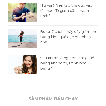
tật
(Tư vấn) Nên tập thể dục vào
ni
lúc nào để giảm cân nhanh
nhất?
o
Bỏ túi 7 cách nhảy dây giảm mỡ
bụng hiệu quả cực nhanh tại
nhà
t
Sau khi ăn xong nên làm gì để
 thi
bụng không to, tránh béo
bụng?
SẢN PHẨM BÁN CHẠY