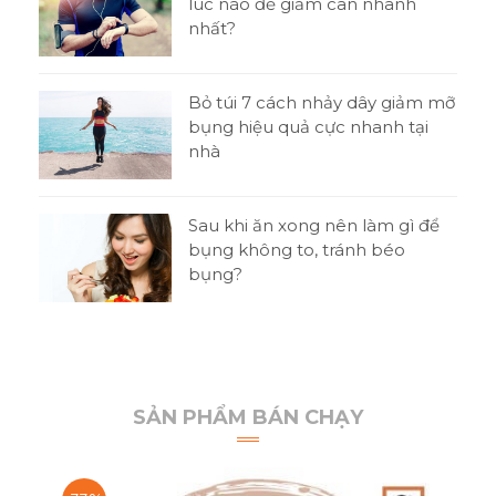
ni
lúc nào để giảm cân nhanh
nhất?
o
Bỏ túi 7 cách nhảy dây giảm mỡ
bụng hiệu quả cực nhanh tại
nhà
t
Sau khi ăn xong nên làm gì để
 thi
bụng không to, tránh béo
bụng?
SẢN PHẨM BÁN CHẠY