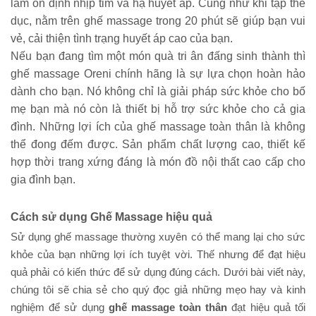
làm ổn định nhịp tim và hạ huyết áp. Cũng như khi tập thể 
dục, nằm trên ghế massage trong 20 phút sẽ giúp bạn vui 
vẻ, cải thiện tình trạng huyết áp cao của bạn.
Nếu bạn đang tìm một món quà tri ân đấng sinh thành thì 
ghế massage Oreni chính hãng
 là sự lựa chọn hoàn hảo 
dành cho bạn. Nó không chỉ là giải pháp sức khỏe cho bố 
mẹ bạn mà nó còn là thiết bị hỗ trợ sức khỏe cho cả gia 
đình. Những lợi ích của 
ghế massage toàn thân
 là không 
thể đong đếm được. Sản phẩm chất lượng cao, thiết kế 
hợp thời trang xứng đáng là món đồ nội thất cao cấp cho 
gia đình bạn. 
Cách sử dụng Ghế Massage hiệu quả
Sử dụng ghế massage thường xuyên có thể mang lại cho sức 
khỏe của bạn những lợi ích tuyệt vời. Thế nhưng để đạt hiệu 
quả phải có kiến thức để sử dụng đúng cách. Dưới bài viết này, 
chúng tôi sẽ chia sẻ cho quý đọc giả những mẹo hay và kinh 
nghiệm để sử dụng 
ghế massage toàn thân
 đạt hiệu quả tối 