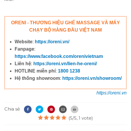
ORENI - THƯƠNG HIỆU GHẾ MASSAGE VÀ MÁY
CHẠY BỘ HÀNG ĐẦU VIỆT NAM
Website
:
https://oreni.vn/
Fanpage
:
https://www.facebook.com/orenivietnam
Liên hệ
:
https://oreni.vn/lien-he-oreni/
HOTLINE miễn phí
:
1800 1238
Hệ thống showroom
:
https://oreni.vn/showroom/
https://oreni.vn
Chia sẻ
(5/5, 1 vote)