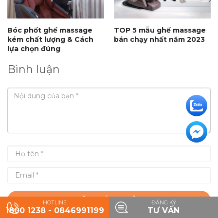
Bóc phốt ghế massage
TOP 5 mẫu ghế massage
kém chất lượng & Cách
bán chạy nhất năm 2023
lựa chọn đúng
Bình luận
ĐĂNG BÌNH LUẬN
HOTLINE
ĐĂNG KÝ
1800 1238 - 0846991199
TƯ VẤN