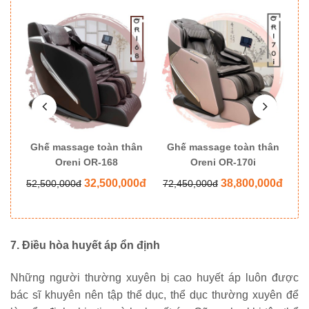
ân
Ghế massage toàn thân
Ghế massage toàn thân
G
Oreni OR-168
Oreni OR-170i
0đ
32,500,000đ
38,800,000đ
52,500,000đ
72,450,000đ
8
7. Điều hòa huyết áp ổn định
Những người thường xuyên bị cao huyết áp luôn được 
bác sĩ khuyên nên tập thể dục, thể dục thường xuyên để 