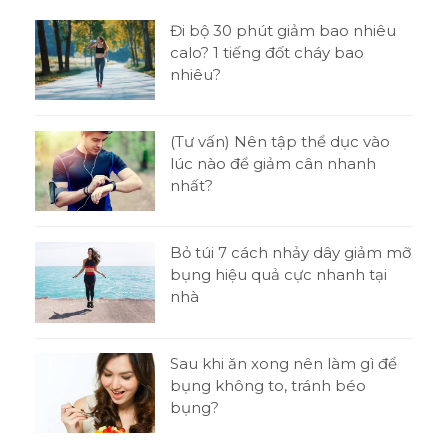
n gì
Đi bộ 30 phút giảm bao nhiêu
h?
calo? 1 tiếng đốt cháy bao
nhiêu?
tật
(Tư vấn) Nên tập thể dục vào
ni
lúc nào để giảm cân nhanh
nhất?
o
Bỏ túi 7 cách nhảy dây giảm mỡ
bụng hiệu quả cực nhanh tại
nhà
t
Sau khi ăn xong nên làm gì để
 thi
bụng không to, tránh béo
bụng?