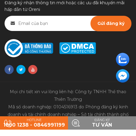
Đăng ký nhận thông tin mới hoặc các ưu đãi khuyến mãi
hấp dẫn từ Oreni
Mọi chi tiết xin vui lòng liên hệ: Công ty TNHH Thể thao
Thiên Trường
Mã số doanh nghiệp: 0104516913 do Phòng đăng ký kinh
doanh và tài chính doanh nghiệp – Sở tài chính thành phố
HOTLINE
ĐĂNG KÝ
Hà Nội cấp ngày 9/3/2010
1800 1238 - 0846991199
TƯ VẤN
© 2020 Bản quyền thuộc về
Thể thao Thiên Trường