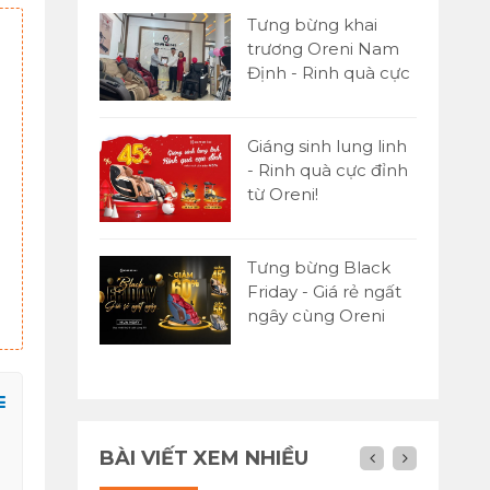
Tưng bừng khai
trương Oreni Nam
Định - Rinh quà cực
đỉnh
Giáng sinh lung linh
- Rinh quà cực đỉnh
từ Oreni!
Ghế massage toàn thân
Tưng bừng Black
Oreni OR-350
Friday - Giá rẻ ngất
ngây cùng Oreni
92,680,000đ
145,350,000đ
Việt Nam
BÀI VIẾT XEM NHIỀU