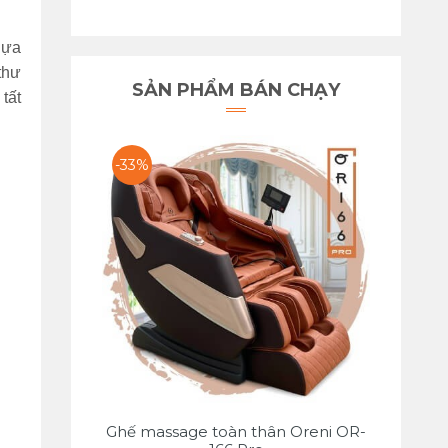
Dựa
thư
SẢN PHẨM BÁN CHẠY
tất
-33%
Ghế massage toàn thân Oreni OR-