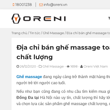
18001238
info@oreni.vn
Trang chủ
/
Tin tức
/
Ghế Massage
/
Địa chỉ bán ghế massage to
Địa chỉ bán ghế massage to
chất lượng
26/12/2020
-
Ghế Massage
-
1698
-
Oreni Việt Nam
Ghế massage
đang ngày càng trở thành mặt hàng thi
người trẻ tới người cao tuổi.
Nếu như bạn cũng đang có nhu cầu tìm kiếm mua g
Đống Đa tại
Hà Nội nào uy tín, chất lượng thì hãy t
và chọn lựa các sản phẩm ghế massage chất lượng, đ