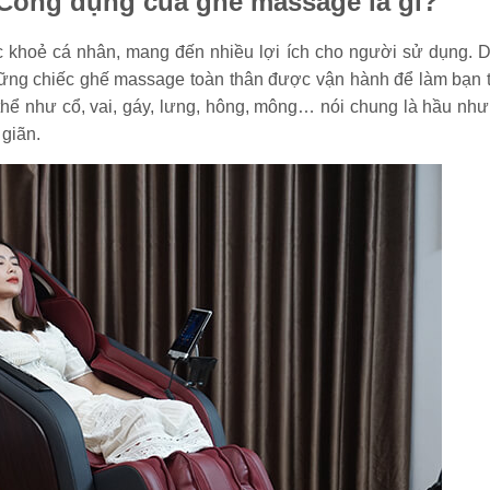
 Công dụng của ghế massage là gì?
 khoẻ cá nhân, mang đến nhiều lợi ích cho người sử dụng. 
 những chiếc ghế massage toàn thân được vận hành để làm bạn 
ơ thể như cổ, vai, gáy, lưng, hông, mông… nói chung là hầu như 
giãn.