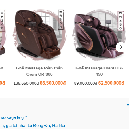
hân
Ghế massage Oreni OR-
Ghế massage Oreni OR-
450
280 Plus
000đ
62,500,000đ
65,000,000đ
89,000,000đ
85,000,000đ
massage là gì?
n, giá tốt nhất tại Đống Đa, Hà Nội