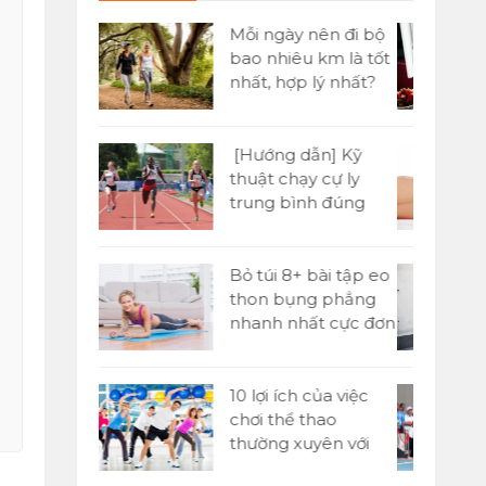
 nên đi bộ
[20 thực đơn] Buổi
u km là tốt
tối nên ăn gì để
p lý nhất?
giảm cân hiệu quả
nhanh?
dẫn] Kỹ
Massage Yoni là gì?
ạy cự ly
Tất tần tật A-Z về kỹ
ình đúng
thuật massage Yoni
tiết
+ bài tập eo
Nhảy dây 1000 cái
ng phẳng
giảm bao nhiêu
hất cực đơn
calo? Có giảm cân
không?
h của việc
Chạy tiếp sức là gì?
 thao
Kỹ thuật chạy tiếp
xuyên với
sức 4x100m trong
e
thi đấu