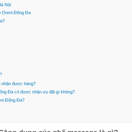
Hà Nội
Đi bộ 30 phút giảm
Mỗi ngày
ộ Oreni Đống Đa
bao nhiêu calo? 1
bao nhiê
Đa?
tiếng đốt cháy bao
nhất, hợ
nhiêu?
(Tư vấn) Nên tập
[Hướng 
thể dục vào lúc nào
thuật ch
để giảm cân nhanh
trung b
nhất?
cách chi 
n
Bỏ túi 7 cách nhảy
Bỏ túi 8
dây giảm mỡ bụng
thon bụ
i nhận được hàng?
hiệu quả cực nhanh
nhanh n
Đống Đa có được nhận ưu đãi gì không?
tại nhà
giản
eni Đống Đa?
Sau khi ăn xong nên
10 lợi íc
làm gì để bụng
chơi thể
không to, tránh béo
thường 
bụng?
sức khỏ