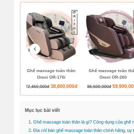
oàn thân
Ghế massage toàn thân
Ghế massage toàn t
170i
Oreni OR-260
Oreni OR-300
800,000đ
59,900,000đ
86,500,
85,500,000đ
135,650,000đ
Mục lục bài viết
1. Ghế massage toàn thân là gì? Công dụng của ghế 
2. Địa chỉ bán ghế massage toàn thân chính hãng, uy tí