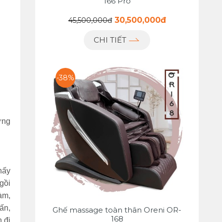
166 Pro
30,500,000đ
45,500,000đ
CHI TIẾT
-38%
ững
hấy
gồi
àm,
ấn,
Ghế massage toàn thân Oreni OR-
168
 đi