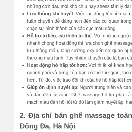
những cơn đau mỏi khó chịu hay stress tâm lý dai
Lưu thông khí huyết
: Việc tác động lên bề mặt
luân chuyển dễ dàng hơn đến các cơ quan trong 
chặn sự hình thành của các cục máu đông.
Hỗ trợ trị liệu, cải thiện tư thế
: Với những người b
nhanh chóng hoạt động thì lựa chọn ghế massage
lưu thông máu, tăng cường oxy đến cơ quan bị tổ
thương mau lành. Tuy nhiên khuyến cáo là bạn cần
Hoạt động hô hấp tốt hơn
: Với thiết kế khoa h
quanh phổi và lưng của bạn có thể thư giãn, tạo
hơn. Từ đó, việc trao đổi khí của hệ hô hấp tốt hơn
Giúp ổn định huyết áp
: Người trung niên và cao
và dẫn đến tử vong. Ghế massage hỗ trợ phá các
mạch máu đàn hồi tốt từ đó làm giảm huyết áp, hạn
2. Địa chỉ bán ghế massage toàn 
Đống Đa, Hà Nội