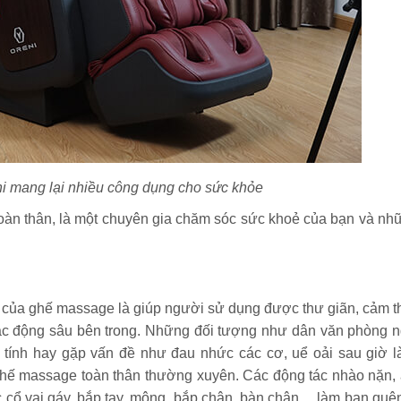
i mang lại nhiều công dụng cho sức khỏe
oàn thân, là một chuyên gia chăm sóc sức khoẻ của bạn và nh
 của ghế massage là giúp người sử dụng được thư giãn, cảm t
tác động sâu bên trong. Những đối tượng như dân văn phòng n
 tính hay gặp vấn đề như đau nhức các cơ, uể oải sau giờ l
hế massage toàn thân thường xuyên. Các động tác nhào nặn, 
ực cổ vai gáy, bắp tay, mông, bắp chân, bàn chân… làm bạn quên