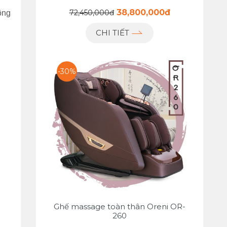
38,800,000đ
72,450,000đ
ông
CHI TIẾT
-30%
Ghế massage toàn thân Oreni OR-
260