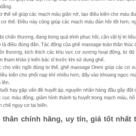
 dẳng.
 cơ thể sẽ giúp các mạch máu giãn nở, tạo điều kiện cho máu đ
cơ thể. Điều này cũng giúp các mạch máu đàn hồi tốt hơn, n
ị chấn thương, đang trong quá trình phục hồi, cần vật lý trị liệ
 là điều đúng đắn. Tác động của ghế massage toàn thân thúc 
n thương, kích thích các khu vực cơ xương hoạt động, từ đó 
 tham khảo ý kiến bác sĩ trước khi sử dụng ghế.
ọc cho việc ngồi đúng tư thế, ghế massage Oreni giúp các cơ x
 điều kiện cho phổi nạp khí nhiều hơn, đẩy vào khoang ngực m
 lên.
 tuổi hay gặp vấn đề huyết áp, nguyên nhân hàng đầu gây đột 
 cục máu đông, giảm hình thành tụ huyết trong mạch máu, hỗ 
 chế nguy cơ tai biến.
thân chính hãng, uy tín, giá tốt nhất t