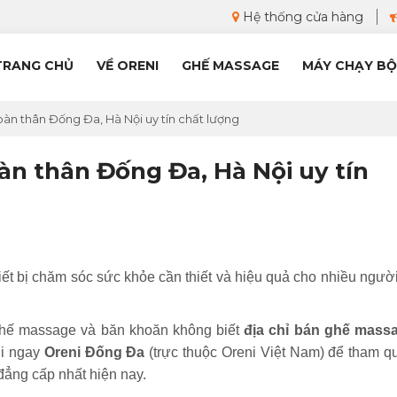
Hệ thống cửa hàng
TRANG CHỦ
VỀ ORENI
GHẾ MASSAGE
MÁY CHẠY BỘ
àn thân Đống Đa, Hà Nội uy tín chất lượng
àn thân Đống Đa, Hà Nội uy tín
ết bị chăm sóc sức khỏe cần thiết và hiệu quả cho nhiều người
hế massage và băn khoăn không biết
địa chỉ bán ghế mass
ới ngay
Oreni Đống Đa
(trực thuộc Oreni Việt Nam) để tham q
ẳng cấp nhất hiện nay.