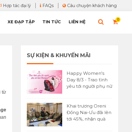
Hợp tác đại lý
FAQs
Câu chuyện khách hàng
0
XE ĐẠP TẬP
TIN TỨC
LIÊN HỆ
SỰ KIỆN & KHUYẾN MÃI
Happy Women's
Day 8/3 - Trao tình
yêu tới người phụ nữ
 từ
bạn yêu thương
Khai trương Oreni
age
Đồng Nai-Ưu đãi lên
uan
tới 45%, nhận quà
cực lớn