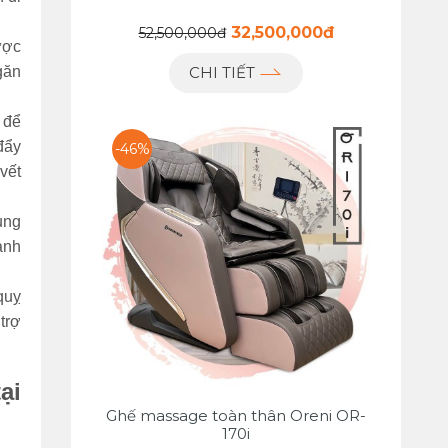
32,500,000đ
52,500,000đ
ược
găn
CHI TIẾT
u để
đẩy
-46%
vết
ung
ạnh
quỵ
trợ
ại
Ghế massage toàn thân Oreni OR-
170i