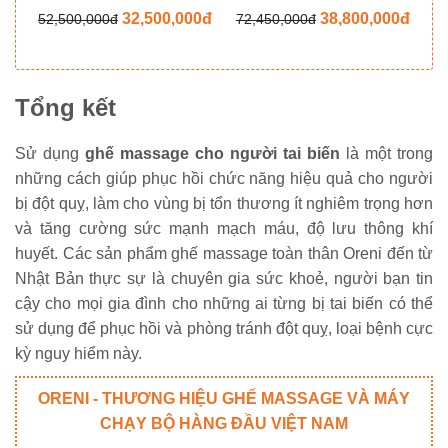
0đ
32,500,000đ
38,800,000đ
52,500,000đ
72,450,000đ
8
Tổng kết
Sử dụng
ghế massage cho người tai biến
là một trong
những cách giúp phục hồi chức năng hiệu quả cho người
bị đột quỵ, làm cho vùng bị tổn thương ít nghiêm trọng hơn
và tăng cường sức mạnh mạch máu, độ lưu thông khí
huyết. Các sản phẩm ghế massage toàn thân Oreni đến từ
Nhật Bản thực sự là chuyên gia sức khoẻ, người bạn tin
cậy cho mọi gia đình cho những ai từng bị tai biến có thể
sử dụng để phục hồi và phòng tránh đột quỵ, loại bệnh cực
kỳ nguy hiểm này.
ORENI - THƯƠNG HIỆU GHẾ MASSAGE VÀ MÁY
CHẠY BỘ HÀNG ĐẦU VIỆT NAM