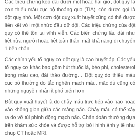
Các triệu chứng kéo dài dưới một hoặc hai giờ, đột quỵ là
cơn thiếu máu cục bộ thoáng qua (TIA), còn được gọi là
đột quỵ nhỏ. Một cơn đột quỵ xuất huyết cũng có thể được
liên kết với một nhức đầu dữ dội. Các triệu chứng của đột
quỵ có thể tồn tại vĩnh viễn. Các biến chứng lâu dài như
liệt nửa người hoặc liệt toàn thân, mất khả năng di chuyển
1 bên chân…
Các chính yếu tố nguy cơ đột quỵ là cao huyết áp. Các yếu
tố nguy cơ khác bao gồm hút thuốc lá, béo phì, cholesterol
trong máu cao, đái tháo đường… Đột quỵ do thiếu máu
cục bộ thường do tắc nghẽn mạch máu, mặc dù cũng có
những nguyên nhân ít phổ biến hơn.
Đột quỵ xuất huyết là do chảy máu trực tiếp vào não hoặc
vào không gian giữa các màng não. Chảy máu có thể xảy
ra do vỡ túi phình động mạch não. Chẩn đoán thường dựa
trên khám sức khỏe và được hỗ trợ bởi hình ảnh y tế như
chụp CT hoặc MRI.