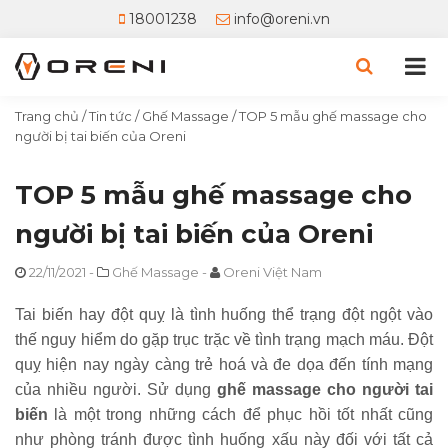
18001238
info@oreni.vn
Trang chủ
/
Tin tức
/
Ghế Massage
/
TOP 5 mẫu ghế massage cho
người bị tai biến của Oreni
TOP 5 mẫu ghế massage cho
người bị tai biến của Oreni
22/11/2021
-
Ghế Massage
-
Oreni Việt Nam
Tai biến hay đột quỵ là tình huống thể trạng đột ngột vào
thế nguy hiểm do gặp trục trặc về tình trạng mạch máu. Đột
quỵ hiện nay ngày càng trẻ hoá và đe dọa đến tính mạng
của nhiều người. Sử dụng
ghế massage cho người tai
biến
là một trong những cách để phục hồi tốt nhất cũng
như phòng tránh được tình huống xấu này đối với tất cả