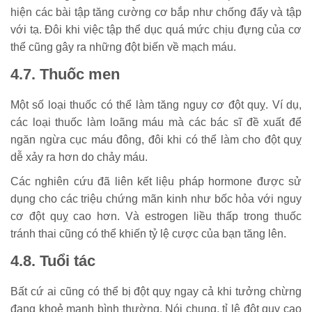
hiện các bài tập tăng cường cơ bắp như chống đẩy và tập
với tạ. Đôi khi việc tập thể dục quá mức chịu đựng của cơ
thể cũng gây ra những đột biến về mạch máu.
4.7. Thuốc men
Một số loại thuốc có thể làm tăng nguy cơ đột quỵ. Ví dụ,
các loại thuốc làm loãng máu mà các bác sĩ đề xuất để
ngăn ngừa cục máu đông, đôi khi có thể làm cho đột quỵ
dễ xảy ra hơn do chảy máu.
Các nghiên cứu đã liên kết liệu pháp hormone được sử
dụng cho các triệu chứng mãn kinh như bốc hỏa với nguy
cơ đột quỵ cao hơn. Và estrogen liều thấp trong thuốc
tránh thai cũng có thể khiến tỷ lệ cược của bạn tăng lên.
4.8. Tuổi tác
Bất cứ ai cũng có thể bị đột quỵ ngay cả khi tưởng chừng
đang khoẻ mạnh bình thường. Nói chung, tỉ lệ đột quỵ cao