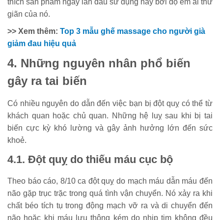
thích sản phẩm ngay lần đầu sử dụng này bởi độ êm ái thư
giãn của nó.
>> Xem thêm:
Top 3 mẫu ghế massage cho người già
giảm đau hiệu quả
4. Những nguyên nhân phổ biến
gây ra tai biến
Có nhiều nguyên do dẫn đến việc bạn bị đột quỵ có thể từ
khách quan hoặc chủ quan. Những hệ luỵ sau khi bị tai
biến cực kỳ khó lường và gây ảnh hưởng lớn đến sức
khoẻ.
4.1. Đột quỵ do thiếu máu cục bộ
Theo báo cáo, 8/10 ca đột quỵ do mạch máu dẫn máu đến
não gặp trục trặc trong quá tình vận chuyển. Nó xảy ra khi
chất béo tích tụ trong động mạch vỡ ra và di chuyển đến
não hoặc khi máu lưu thông kém do nhịp tim không đều