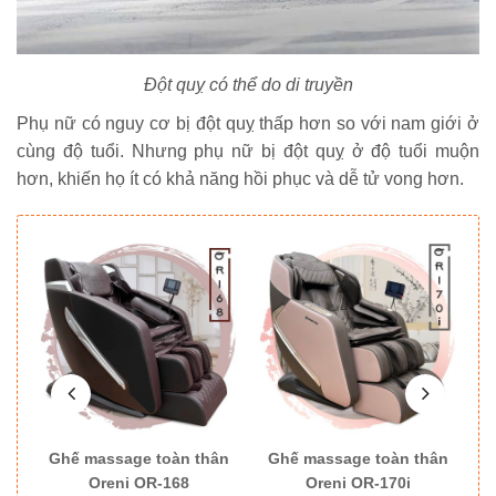
Đột quỵ có thể do di truyền
Phụ nữ có nguy cơ bị đột quỵ thấp hơn so với nam giới ở
cùng độ tuổi. Nhưng phụ nữ bị đột quỵ ở độ tuổi muộn
hơn, khiến họ ít có khả năng hồi phục và dễ tử vong hơn.
ân
Ghế massage toàn thân
Ghế massage toàn thân
G
Oreni OR-168
Oreni OR-170i