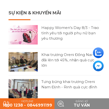
SỰ KIỆN & KHUYẾN MÃI
Happy Women's Day 8/3 - Trao
tình yêu tới người phụ nữ bạn
yêu thương
Khai trương Oreni Đồng Nai-Ưu
đãi lên tới 45%, nhận quà cực
lớn
Tưng bừng khai trương Oreni
Nam Định - Rinh quà cực đỉnh
HOTLINE
ĐĂNG KÝ
1800 1238 - 0846991199
TƯ VẤN
Giáng sinh lung linh - Rinh quà