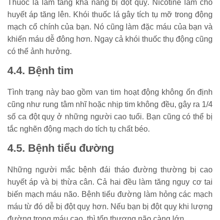
Thuốc lá làm tăng khả năng bị đột quỵ. Nicotine làm cho
huyết áp tăng lên. Khói thuốc lá gây tích tụ mỡ trong động
mạch cổ chính của bạn. Nó cũng làm đặc máu của bạn và
khiến máu dễ đông hơn. Ngay cả khói thuốc thụ động cũng
có thể ảnh hưởng.
4.4. Bệnh tim
Tình trạng này bao gồm van tim hoạt động không ổn định
cũng như rung tâm nhĩ hoặc nhịp tim không đều, gây ra 1/4
số ca đột quỵ ở những người cao tuổi. Bạn cũng có thể bị
tắc nghẽn động mạch do tích tụ chất béo.
4.5. Bệnh tiểu đường
Những người mắc bệnh đái tháo đường thường bị cao
huyết áp và bị thừa cân. Cả hai đều làm tăng nguy cơ tai
biến mạch máu não. Bệnh tiểu đường làm hỏng các mạch
máu từ đó dễ bị đột quỵ hơn. Nếu bạn bị đột quỵ khi lượng
đường trong máu cao, thì tổn thương não càng lớn.