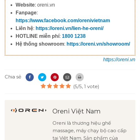
Website
: oreni.vn
Fanpage
:
https://www.facebook.com/orenivietnam
Liên hệ
:
https://oreni.vn/lien-he-oreni/
HOTLINE miễn phí
:
1800 1238
Hệ thống showroom
:
https://oreni.vn/showroom/
https://oreni.vn
Chia sẻ
(5/5, 1 vote)
Oreni Việt Nam
Oreni là thương hiệu ghế
massage, máy chạy bộ cao cấp
tại Việt Nam. Sản phẩm của