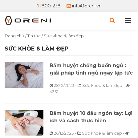
18001238
info@oreni.vn
Trang chủ
/
Tin tức
/
Sức khỏe & làm đẹp
SỨC KHỎE & LÀM ĐẸP
Bấm huyệt chống buồn ngủ :
giải pháp tỉnh ngủ ngay lập tức
28/12/2023
-
Sức khỏe & làm đẹp -
4331
Bấm huyệt 10 đầu ngón tay: Lợi
ích và cách thực hiện
26/12/2023
-
Sức khỏe & làm đẹp -