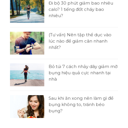
n gì
Đi bộ 30 phút giảm bao nhiêu
h?
calo? 1 tiếng đốt cháy bao
nhiêu?
tật
(Tư vấn) Nên tập thể dục vào
ni
lúc nào để giảm cân nhanh
nhất?
o
Bỏ túi 7 cách nhảy dây giảm mỡ
bụng hiệu quả cực nhanh tại
nhà
t
Sau khi ăn xong nên làm gì để
 thi
bụng không to, tránh béo
bụng?