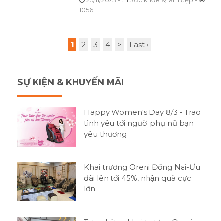
25/11/2023
-
Sức khỏe & làm đẹp -
1056
1
2
3
4
>
Last ›
SỰ KIỆN & KHUYẾN MÃI
Happy Women's Day 8/3 - Trao
tình yêu tới người phụ nữ bạn
yêu thương
Khai trương Oreni Đồng Nai-Ưu
đãi lên tới 45%, nhận quà cực
lớn