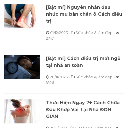
[Bật mí] Nguyên nhân đau
nhức mu bàn chân & Cách điều
trị
01/12/2023
-
Sức khỏe & làm đẹp -
2747
[Bật mí] Cách điều trị mất ngủ
tại nhà an toàn
28/11/2023
-
Sức khỏe & làm đẹp -
1826
Thực Hiện Ngay 7+ Cách Chữa
Đau Khớp Vai Tại Nhà ĐƠN
GIẢN