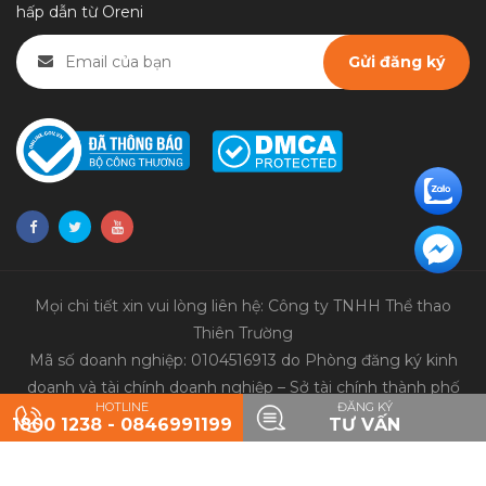
hấp dẫn từ Oreni
Mọi chi tiết xin vui lòng liên hệ: Công ty TNHH Thể thao
Thiên Trường
Mã số doanh nghiệp: 0104516913 do Phòng đăng ký kinh
doanh và tài chính doanh nghiệp – Sở tài chính thành phố
HOTLINE
ĐĂNG KÝ
Hà Nội cấp ngày 9/3/2010
1800 1238 - 0846991199
TƯ VẤN
© 2020 Bản quyền thuộc về
Thể thao Thiên Trường