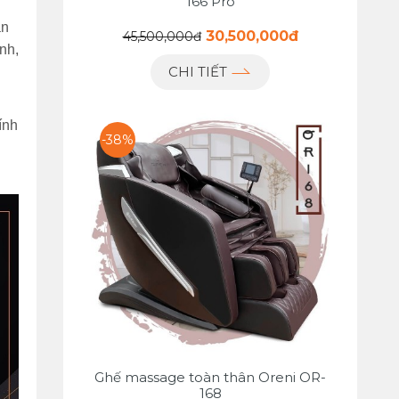
166 Pro
ân
30,500,000đ
45,500,000đ
nh,
CHI TIẾT
ính
-38%
Ghế massage toàn thân Oreni OR-
168