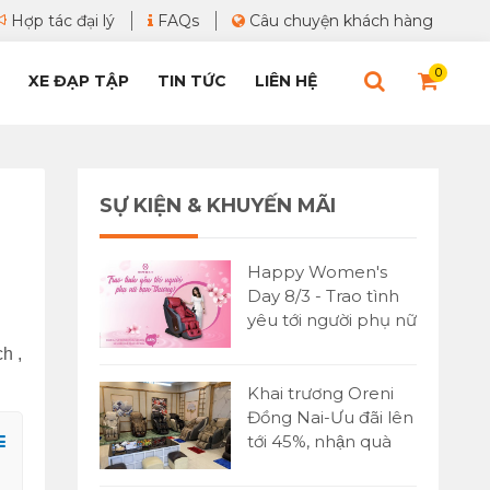
Hợp tác đại lý
FAQs
Câu chuyện khách hàng
0
XE ĐẠP TẬP
TIN TỨC
LIÊN HỆ
SỰ KIỆN & KHUYẾN MÃI
Happy Women's
Day 8/3 - Trao tình
yêu tới người phụ nữ
bạn yêu thương
h ,
Khai trương Oreni
Đồng Nai-Ưu đãi lên
tới 45%, nhận quà
cực lớn