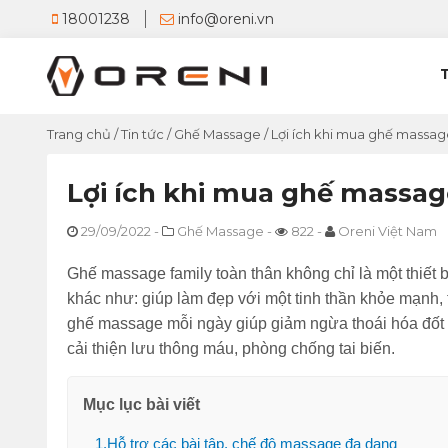
18001238
info@oreni.vn
Trang chủ
/
Tin tức
/
Ghế Massage
/
Lợi ích khi mua ghế massa
Lợi ích khi mua ghế massag
29/09/2022
-
Ghế Massage
-
822
-
Oreni Việt Nam
Ghế massage family toàn thân không chỉ là một thiết 
khác như: giúp làm đẹp với một tinh thần khỏe mạnh, 
ghế massage mỗi ngày giúp giảm ngừa thoái hóa đốt s
cải thiện lưu thông máu, phòng chống tai biến.
Mục lục bài viết
1.Hỗ trợ các bài tập, chế độ massage đa dạng