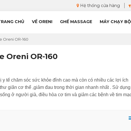
Hệ thống cửa hàng
TRANG CHỦ
VỀ ORENI
GHẾ MASSAGE
MÁY CHẠY BỘ
ge Oreni OR-160
e Oreni OR-160
bị y tế chăm sóc sức khỏe đỉnh cao mà còn có nhiều các lợi ích
thư giãn cơ thể ,giảm đau trong thời gian nhanh nhất . Sử dụng
ống ở người già, điều hòa cơ tim và giảm các bệnh về tim mạc