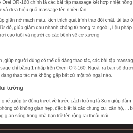
 Orei OR-160 chính là các bài tập massage kết hợp nhiệt hồng
ơ và đưa hiệu quả massage lên nhiều lần.
iãn nở mạch máu, kích thích quá trình trao đổi chất, tái tạo ở
Từ đó, giúp giảm đau nhanh chóng từ trong ra ngoài , liệu pháp
ời cao tuổi và người có các bệnh về cơ xương.
h ,giúp người dùng có thể dễ dàng thao tác, các bài tập massa
sage chỉ bằng 1 nhấp trên Oreni OR-160. Ngoài ra bạn sẽ đượ
ễ dàng thao tác mà không gặp bất cứ một trở ngại nào.
 lui tường
n ghế ,giúp tự động trượt về trước cách tường là 8cm giúp đảm
hòng có không gian hẹp, đặc biệt là các chung cư, căn hộ, ... 
gian sống trong nhà bạn trở lên rộng rãi thoải mái.