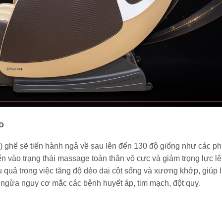
o
y) ghế sẽ tiến hành ngả về sau lên đến 130 độ giống như các ph
ến vào trạng thái massage toàn thân vô cực và giảm trọng lực l
u quả trong việc tăng độ dẻo dai cột sống và xương khớp, giúp 
g ngừa nguy cơ mắc các bệnh huyết áp, tim mạch, đột quỵ.