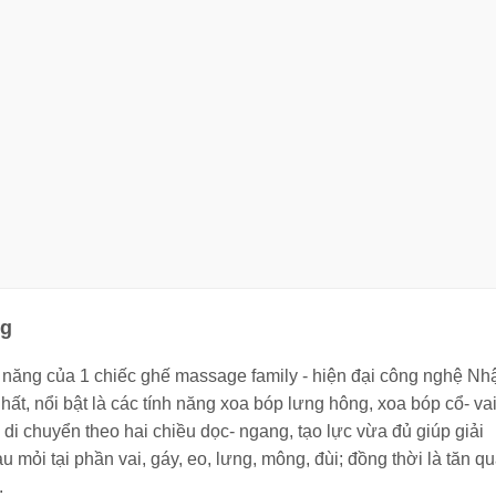
ng
ăng của 1 chiếc ghế massage family - hiện đại công nghệ Nh
hất, nổi bật là các tính năng xoa bóp lưng hông, xoa bóp cổ- va
di chuyển theo hai chiều dọc- ngang, tạo lực vừa đủ giúp giải
 mỏi tại phần vai, gáy, eo, lưng, mông, đùi; đồng thời là tăn q
.