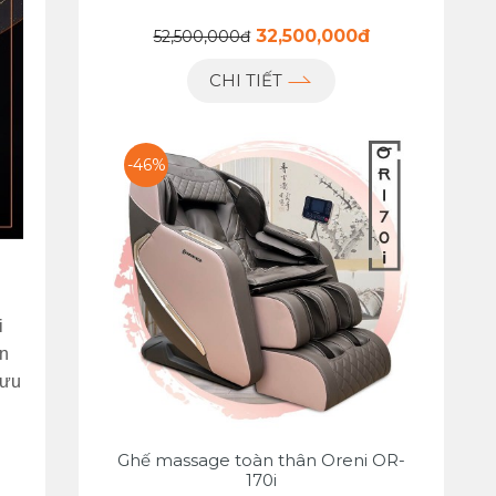
32,500,000đ
52,500,000đ
CHI TIẾT
-46%
i
ên
lưu
Ghế massage toàn thân Oreni OR-
170i