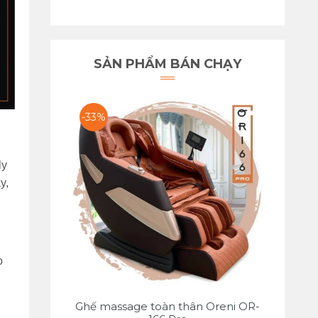
SẢN PHẨM BÁN CHẠY
-33%
ly
y,
o
Ghế massage toàn thân Oreni OR-