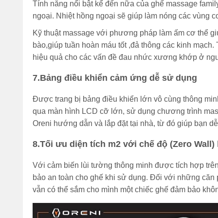
Tính năng nổi bật kể đến nữa của ghế massage family
ngoại. Nhiệt hồng ngoại sẽ giúp làm nóng các vùng c
Kỹ thuật massage với phương pháp làm ấm cơ thể giúp g
bào,giúp tuần hoàn máu tốt ,đả thông các kinh mạch. 
hiệu quả cho các vấn đề đau nhức xương khớp ở ngư
7.Bảng điều khiển cảm ứng dễ sử dụng
Được trang bị bảng điều khiển lớn vô cùng thông min
qua màn hình LCD cỡ lớn, sử dụng chương trình mas
Oreni hướng dẫn và lắp đặt tại nhà, từ đó giúp bạn d
8.Tối ưu diện tích m2 với chế độ (Zero Wall)
Với cảm biến lùi tường thông minh được tích hợp trê
bảo an toàn cho ghế khi sử dụng. Đối với những căn p
vẫn có thể sắm cho mình một chiếc ghế đảm bảo không 