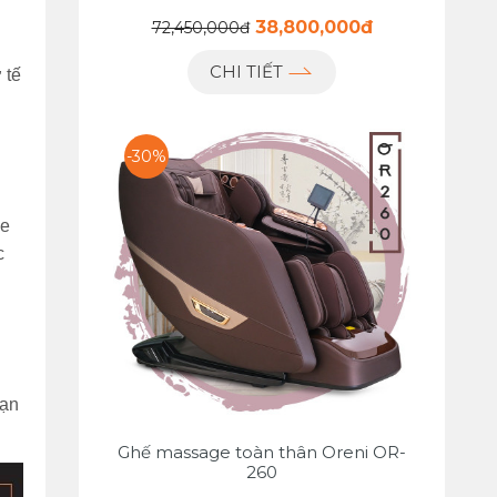
38,800,000đ
72,450,000đ
CHI TIẾT
 tế
-30%
ge
c
bạn
Ghế massage toàn thân Oreni OR-
260