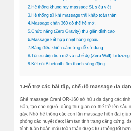
2.Hệ thống khung ray massage SL siêu việt
3.Hệ thống túi khí massage trải khắp toàn thân
4.Massage chân 360 độ thế hệ mới.
5.Chức năng (Zero Gravity) thư giãn đỉnh cao
6.Massage kết hợp nhiệt hồng ngoại.
7.Bảng điều khiển cảm ứng dễ sử dụng
8.Tối ưu diện tích m2 với chế độ (Zero Wall) lui tường
9.Kết nối Bluetooth, âm thanh sống động
1.Hỗ trợ các bài tập, chế độ massage đa dạ
Ghế massage Oreni OR-160 sở hữu đa dạng các tính n
Bản, tạo cho người dùng thư giãn cơ thể trở lên sâu n
gáy. Nhờ hệ thống các con lăn massage hiện đại giúp 
phóng các huyệt đạo; làm tan tình trạng căng cứng, đau
trình tuần hoàn máu toàn thân được lưu thông tốt hơn