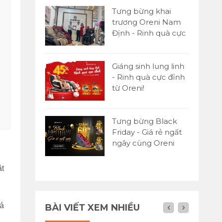
Tưng bừng khai
trương Oreni Nam
Định - Rinh quà cực
đỉnh
Giáng sinh lung linh
- Rinh quà cực đỉnh
từ Oreni!
Tưng bừng Black
Friday - Giá rẻ ngất
ngây cùng Oreni
Việt Nam
ật
i
uá
BÀI VIẾT XEM NHIỀU