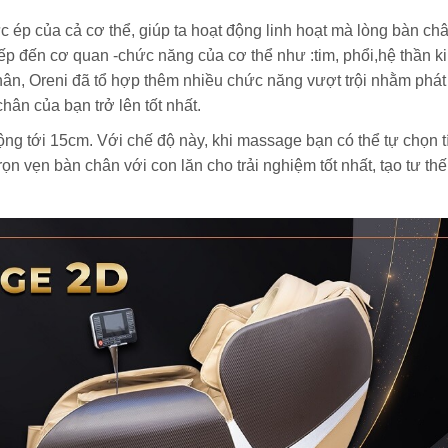
ức ép của cả cơ thể, giúp ta hoạt động linh hoạt mà lòng bàn ch
ếp đến cơ quan -chức năng của cơ thể như :tim, phổi,hệ thần ki
 chân, Oreni đã tổ hợp thêm nhiều chức năng vượt trội nhằm phát
hân của bạn trở lên tốt nhất.
g tới 15cm. Với chế độ này, khi massage bạn có thể tự chọn t
ọn vẹn bàn chân với con lăn cho trải nghiệm tốt nhất, tạo tư thế