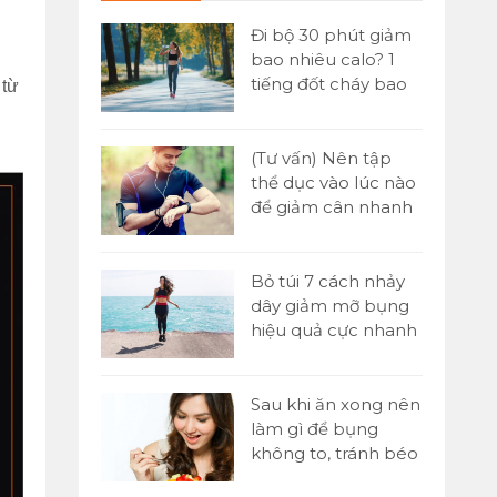
 đơn] Buổi
Đi bộ 30 phút giảm
ăn gì để
bao nhiêu calo? 1
n hiệu quả
tiếng đốt cháy bao
 từ
nhiêu?
Yoni là gì?
(Tư vấn) Nên tập
tật A-Z về kỹ
thể dục vào lúc nào
assage Yoni
để giảm cân nhanh
nhất?
 1000 cái
Bỏ túi 7 cách nhảy
o nhiêu
dây giảm mỡ bụng
ó giảm cân
hiệu quả cực nhanh
tại nhà
p sức là gì?
Sau khi ăn xong nên
 chạy tiếp
làm gì để bụng
00m trong
không to, tránh béo
bụng?