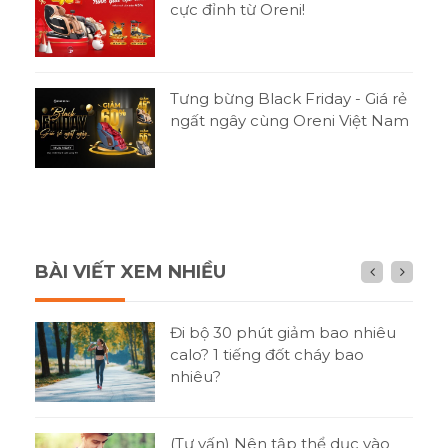
cực đỉnh từ Oreni!
Tưng bừng Black Friday - Giá rẻ
ngất ngây cùng Oreni Việt Nam
BÀI VIẾT XEM NHIỀU
n gì
Đi bộ 30 phút giảm bao nhiêu
h?
calo? 1 tiếng đốt cháy bao
nhiêu?
tật
(Tư vấn) Nên tập thể dục vào