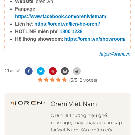
Website
: oreni.vn
Fanpage
:
https://www.facebook.com/orenivietnam
Liên hệ
:
https://oreni.vn/lien-he-oreni/
HOTLINE miễn phí
:
1800 1238
Hệ thống showroom
:
https://oreni.vn/showroom/
https://oreni.vn
Chia sẻ
(5/5, 2 votes)
Oreni Việt Nam
Oreni là thương hiệu ghế
massage, máy chạy bộ cao cấp
tại Việt Nam. Sản phẩm của