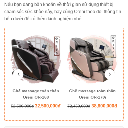
Nếu bạn đang băn khoăn về thời gian sử dụng thiết bị
chăm sóc sức khỏe này, hãy cùng Oreni theo dõi thông tin
bên dưới để có thêm kinh nghiệm nhé!
ân
Ghế massage toàn thân
Ghế massage toàn thân
G
Oreni OR-168
Oreni OR-170i
0đ
32,500,000đ
38,800,000đ
52,500,000đ
72,450,000đ
8