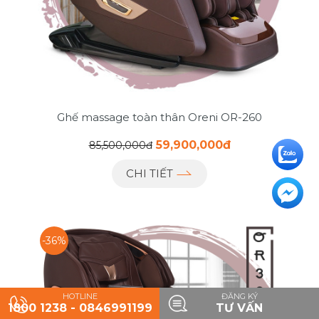
Ghế massage toàn thân Oreni OR-260
59,900,000đ
85,500,000đ
CHI TIẾT
-36%
HOTLINE
ĐĂNG KÝ
1800 1238 - 0846991199
TƯ VẤN