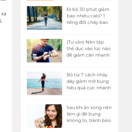
 đơn] Buổi
Đi bộ 30 phút giảm
 xa
ăn gì để
bao nhiêu calo? 1
í.
n hiệu quả
tiếng đốt cháy bao
nhiêu?
Yoni là gì?
(Tư vấn) Nên tập
tật A-Z về kỹ
thể dục vào lúc nào
assage Yoni
để giảm cân nhanh
nhất?
 1000 cái
Bỏ túi 7 cách nhảy
o nhiêu
dây giảm mỡ bụng
ó giảm cân
hiệu quả cực nhanh
tại nhà
p sức là gì?
Sau khi ăn xong nên
 chạy tiếp
làm gì để bụng
00m trong
không to, tránh béo
bụng?