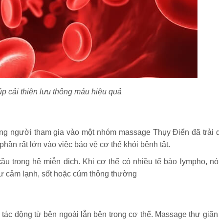
 cải thiện lưu thông máu hiệu quả
ững người tham gia vào một nhóm massage Thụy Điển đã trải 
hần rất lớn vào việc bảo vệ cơ thể khỏi bệnh tật.
cầu trong hệ miễn dịch. Khi cơ thể có nhiều tế bào lympho, nó
hư cảm lạnh, sốt hoặc cúm thông thường
̀u tác động từ bên ngoài lẫn bên trong cơ thể. Massage thư giãn