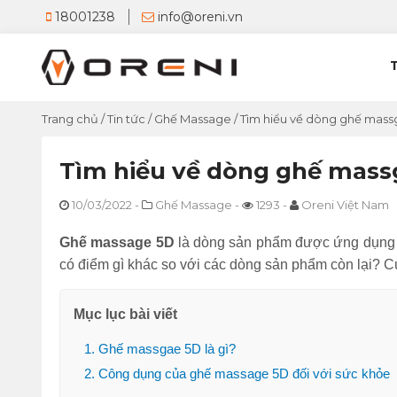
18001238
info@oreni.vn
Trang chủ
/
Tin tức
/
Ghế Massage
/
Tìm hiểu về dòng ghế mass
Tìm hiểu về dòng ghế mass
10/03/2022
-
Ghế Massage
-
1293
-
Oreni Việt Nam
Ghế massage 5D
là dòng sản phẩm được ứng dụn
có điểm gì khác so với các dòng sản phẩm còn lại? C
Mục lục bài viết
1. Ghế massgae 5D là gì?
2. Công dụng của ghế massage 5D đối với sức khỏe