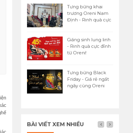
Tưng bừng khai
trương Oreni Nam
Định - Rinh quà cực
đỉnh
Giáng sinh lung linh
- Rinh quà cực đỉnh
từ Oreni!
Tưng bừng Black
Friday - Giá rẻ ngất
ngây cùng Oreni
Việt Nam
iện
xác
ghế
BÀI VIẾT XEM NHIỀU
iác