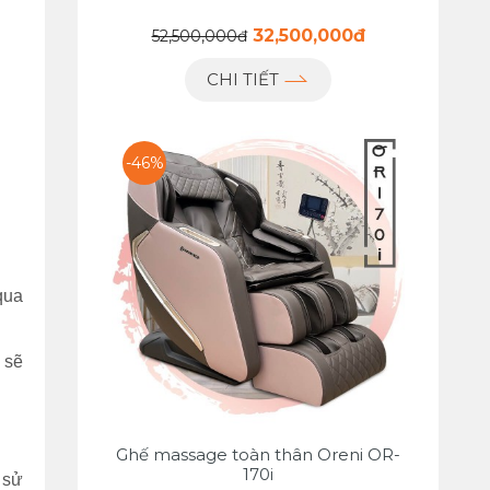
32,500,000đ
52,500,000đ
CHI TIẾT
-46%
qua
 sẽ
Ghế massage toàn thân Oreni OR-
170i
 sử