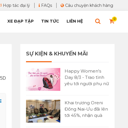
Hợp tác đại lý
FAQs
Câu chuyện khách hàng
0
XE ĐẠP TẬP
TIN TỨC
LIÊN HỆ
SỰ KIỆN & KHUYẾN MÃI
Happy Women's
Day 8/3 - Trao tình
e 5D
yêu tới người phụ nữ
bạn yêu thương
Khai trương Oreni
Đồng Nai-Ưu đãi lên
tới 45%, nhận quà
cực lớn