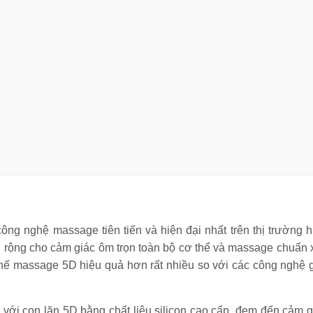
g nghệ massage tiên tiến và hiện đại nhất trên thị trường h
ở rộng cho cảm giác ôm trọn toàn bộ cơ thể và massage chuẩn 
 ghế massage 5D hiệu quả hơn rất nhiều so với các công nghệ 
với con lăn 5D bằng chất liệu silicon cao cấp, đem đến cảm g