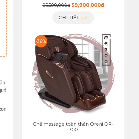
59,900,000đ
85,500,000đ
CHI TIẾT
-36%
̉n.
quá
 con
Ghế massage toàn thân Oreni OR-
300