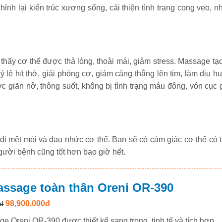
̉nh lại kiến trúc xương sống, cải thiện tình trạng cong vẹo, n
hấy cơ thể được thả lỏng, thoải mái, giảm stress. Massage tạo
ỷ lệ hít thở, giải phóng cơ, giảm căng thẳng lên tim, làm dịu hu
giãn nở, thông suốt, không bị tình trạng máu đông, vón cục 
i mệt mỏi và đau nhức cơ thể. Bạn sẽ có cảm giác cơ thể có t
người bệnh cũng tốt hơn bao giờ hết.
ssage toàn thân Oreni OR-390
98,900,000đ
đ
 Oreni OR-390 được thiết kế sang trọng, tinh tế và tích hợp