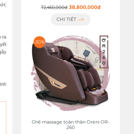
hức
38,800,000đ
72,450,000đ
CHI TIẾT
 ra
-30%
yết
gây
inh
Ghế massage toàn thân Oreni OR-
260