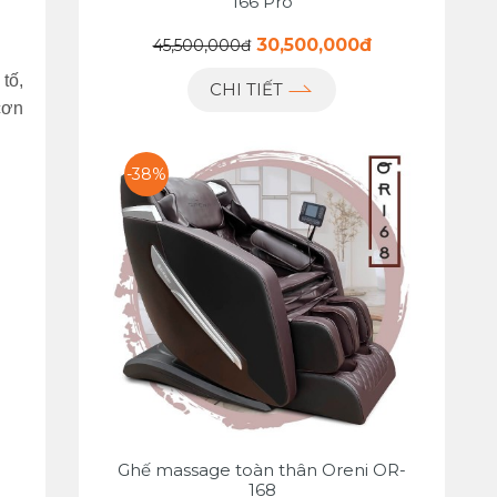
166 Pro
30,500,000đ
45,500,000đ
tố,
CHI TIẾT
 cơn
-38%
Ghế massage toàn thân Oreni OR-
168