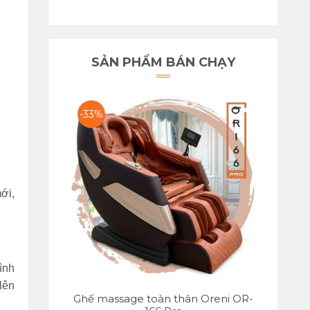
SẢN PHẨM BÁN CHẠY
-33%
ới,
ình
 lên
Ghế massage toàn thân Oreni OR-