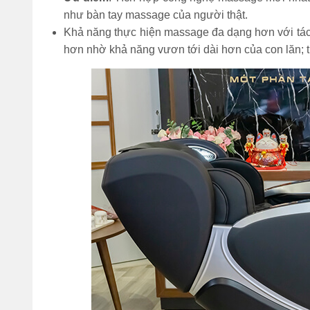
như bàn tay massage của người thật.
Đi bộ 30 phút giảm
Khả năng thực hiện massage đa dạng hơn với tác 
bao nhiêu calo? 1
hơn nhờ khả năng vươn tới dài hơn của con lăn; tíc
tiếng đốt cháy bao
nhiêu?
(Tư vấn) Nên tập
thể dục vào lúc nào
để giảm cân nhanh
nhất?
Bỏ túi 7 cách nhảy
dây giảm mỡ bụng
hiệu quả cực nhanh
tại nhà
Sau khi ăn xong nên
làm gì để bụng
không to, tránh béo
bụng?