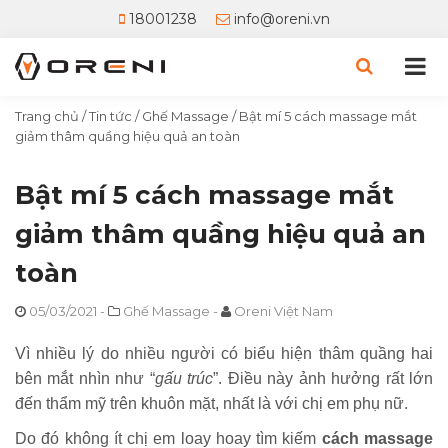
18001238
info@oreni.vn
Trang chủ
/
Tin tức
/
Ghế Massage
/
Bật mí 5 cách massage mắt
giảm thâm quầng hiệu quả an toàn
Bật mí 5 cách massage mắt
giảm thâm quầng hiệu quả an
toàn
05/03/2021
-
Ghế Massage
-
Oreni Việt Nam
Vì nhiều lý do nhiều người có biểu hiện thâm quầng hai
bên mắt nhìn như “
gấu trúc
”. Điều này ảnh hưởng rất lớn
đến thẩm mỹ trên khuôn mặt, nhất là với chị em phụ nữ.
Do đó không ít chị em loay hoay tìm kiếm
cách massage