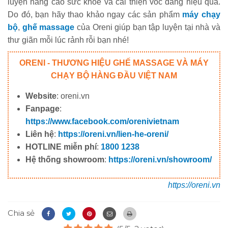
luyện nâng cao sức khỏe và cải thiện vóc dáng hiệu quả.
Do đó, bạn hãy thao khảo ngay các sản phẩm
máy chạy
bộ
,
ghế massage
của Oreni giúp bạn tập luyện tại nhà và
thư giãn mỗi lúc rảnh rỗi bạn nhé!
ORENI - THƯƠNG HIỆU GHẾ MASSAGE VÀ MÁY
CHẠY BỘ HÀNG ĐẦU VIỆT NAM
Website
: oreni.vn
Fanpage
:
https://www.facebook.com/orenivietnam
Liên hệ
:
https://oreni.vn/lien-he-oreni/
HOTLINE miễn phí
:
1800 1238
Hệ thống showroom
:
https://oreni.vn/showroom/
https://oreni.vn
Chia sẻ