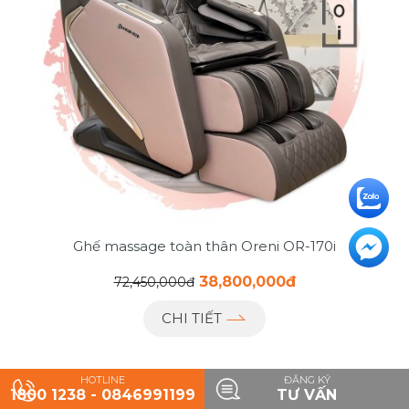
Ghế massage toàn thân Oreni OR-170i
38,800,000đ
72,450,000đ
CHI TIẾT
HOTLINE
ĐĂNG KÝ
1800 1238 - 0846991199
TƯ VẤN
-30%