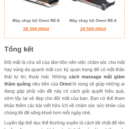
-9
Máy chạy bộ Oreni RE-8
Máy chạy bộ Oreni RE-6
M
28,390,000đ
26,500,000đ
Tổng kết
Đôi mắt là cửa sổ của tâm hồn nên việc chăm sóc cho mắt
hay vùng da quanh mắt cực kỳ quan trọng để có một thần
thái tự tin, thoải mái. Những
cách massage mắt giảm
thâm quầng
nêu trên của
Oreni
hi vọng sẽ giúp những ai
đang gặp phải vấn đề này có cách giải quyết hiệu quả,
sớm lấy lại vẻ đẹp cho đôi mắt của bạn. Bạn có thể tham
khảo thêm các bài viết hữu ích về chăm sóc sức khỏe của
chúng tôi để sống khoẻ hơn mỗi ngày nhé.
Luyện tập thể dục thể thường xuyên là cách tốt nhất để rèn