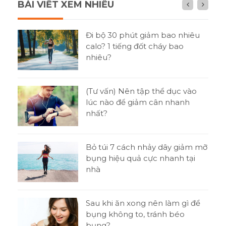
BÀI VIẾT XEM NHIỀU
n gì
Đi bộ 30 phút giảm bao nhiêu
h?
calo? 1 tiếng đốt cháy bao
nhiêu?
tật
(Tư vấn) Nên tập thể dục vào
ni
lúc nào để giảm cân nhanh
nhất?
o
Bỏ túi 7 cách nhảy dây giảm mỡ
bụng hiệu quả cực nhanh tại
nhà
t
Sau khi ăn xong nên làm gì để
 thi
bụng không to, tránh béo
bụng?