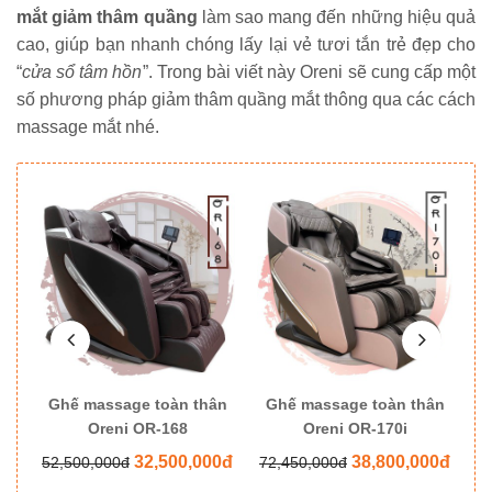
mắt giảm thâm quầng
làm sao mang đến những hiệu quả
cao, giúp bạn nhanh chóng lấy lại vẻ tươi tắn trẻ đẹp cho
“
cửa sổ tâm hồn
”. Trong bài viết này Oreni sẽ cung cấp một
số phương pháp giảm thâm quầng mắt thông qua các cách
massage mắt nhé.
ân
Ghế massage toàn thân
Ghế massage toàn thân
G
Oreni OR-168
Oreni OR-170i
0đ
32,500,000đ
38,800,000đ
52,500,000đ
72,450,000đ
8