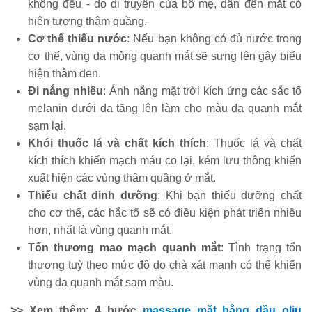
không đều - do di truyền của bố mẹ, dẫn đến mắt có
hiện tượng thâm quầng.
Cơ thể thiếu nước
: Nếu bạn không có đủ nước trong
cơ thể, vùng da mỏng quanh mắt sẽ sưng lên gây biểu
hiện thâm đen.
Đi nắng nhiều
: Ánh nắng mặt trời kích ứng các sắc tố
melanin dưới da tăng lên làm cho màu da quanh mắt
sạm lại.
Khói thuốc lá và chất kích thích
: Thuốc lá và chất
kích thích khiến mạch máu co lại, kém lưu thông khiến
xuất hiện các vùng thâm quầng ở mắt.
Thiếu chất dinh dưỡng
: Khi bạn thiếu dưỡng chất
cho cơ thể, các hắc tố sẽ có điều kiện phát triển nhiều
hơn, nhất là vùng quanh mắt.
Tổn thương mao mạch quanh mắt
: Tình trạng tổn
thương tuỳ theo mức độ do chà xát mạnh có thể khiến
vùng da quanh mắt sạm màu.
>> Xem thêm: 4 bước
massage mặt bằng dầu oliu