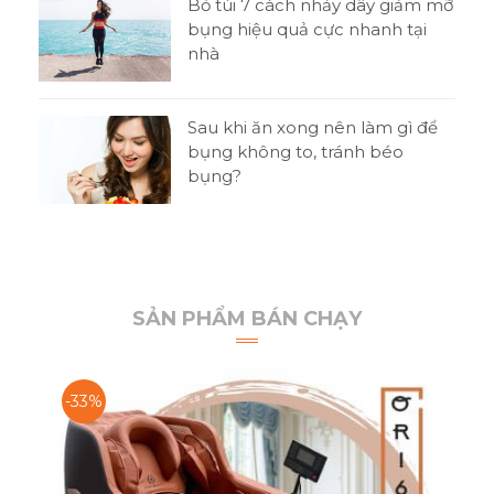
o
Bỏ túi 7 cách nhảy dây giảm mỡ
bụng hiệu quả cực nhanh tại
nhà
t
Sau khi ăn xong nên làm gì để
 thi
bụng không to, tránh béo
bụng?
SẢN PHẨM BÁN CHẠY
-33%