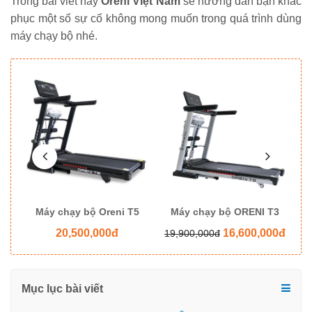
Trong bài viết này
Oreni Việt Nam
sẽ hướng dẫn bạn khắc
phục một số sự cố không mong muốn trong quá trình dùng
máy chạy bộ nhé.
8
Máy chạy bộ Oreni T5
Máy chạy bộ ORENI T3
M
20,500,000đ
16,600,000đ
19,900,000đ
Mục lục bài viết