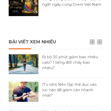
ngất ngây cùng Oreni Việt Nam
BÀI VIẾT XEM NHIỀU
n gì
Đi bộ 30 phút giảm bao nhiêu
h?
calo? 1 tiếng đốt cháy bao
nhiêu?
tật
(Tư vấn) Nên tập thể dục vào
ni
lúc nào để giảm cân nhanh
nhất?