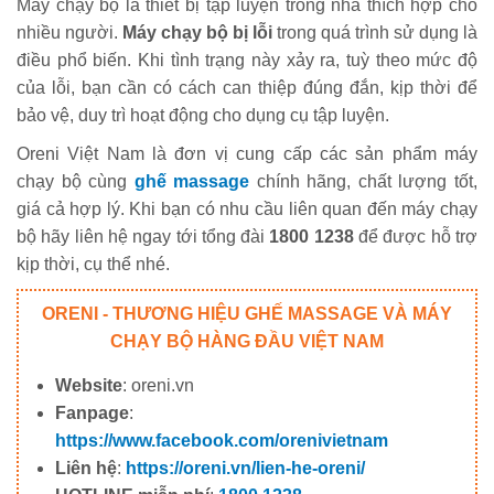
Máy chạy bộ là thiết bị tập luyện trong nhà thích hợp cho
nhiều người.
Máy chạy bộ bị lỗi
trong quá trình sử dụng là
điều phổ biến. Khi tình trạng này xảy ra, tuỳ theo mức độ
của lỗi, bạn cần có cách can thiệp đúng đắn, kịp thời để
bảo vệ, duy trì hoạt động cho dụng cụ tập luyện.
Oreni Việt Nam là đơn vị cung cấp các sản phẩm máy
chạy bộ cùng
ghế massage
chính hãng, chất lượng tốt,
giá cả hợp lý. Khi bạn có nhu cầu liên quan đến máy chạy
bộ hãy liên hệ ngay tới tổng đài
1800 1238
để được hỗ trợ
kịp thời, cụ thể nhé.
ORENI - THƯƠNG HIỆU GHẾ MASSAGE VÀ MÁY
CHẠY BỘ HÀNG ĐẦU VIỆT NAM
Website
: oreni.vn
Fanpage
:
https://www.facebook.com/orenivietnam
Liên hệ
:
https://oreni.vn/lien-he-oreni/