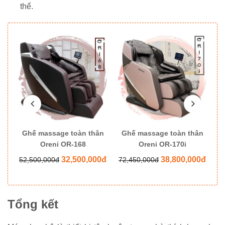
thể.
ân
Ghế massage toàn thân
Ghế massage toàn thân
G
Oreni OR-168
Oreni OR-170i
0đ
32,500,000đ
38,800,000đ
52,500,000đ
72,450,000đ
8
Tổng kết