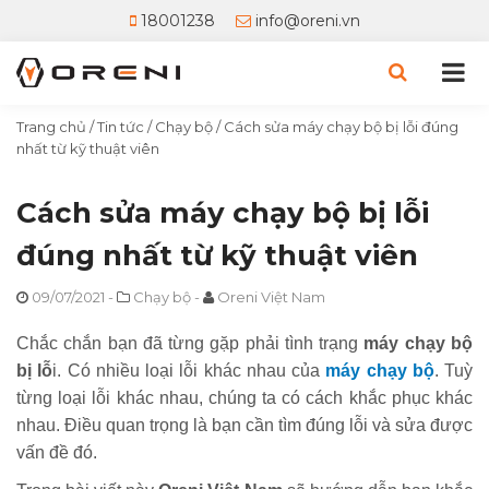
18001238
info@oreni.vn
Trang chủ
/
Tin tức
/
Chạy bộ
/
Cách sửa máy chạy bộ bị lỗi đúng
nhất từ kỹ thuật viên
Cách sửa máy chạy bộ bị lỗi
đúng nhất từ kỹ thuật viên
09/07/2021
-
Chạy bộ
-
Oreni Việt Nam
Chắc chắn bạn đã từng gặp phải tình trạng
máy chạy bộ
bị lỗ
i. Có nhiều loại lỗi khác nhau của
máy chạy bộ
. Tuỳ
từng loại lỗi khác nhau, chúng ta có cách khắc phục khác
nhau. Điều quan trọng là bạn cần tìm đúng lỗi và sửa được
vấn đề đó.