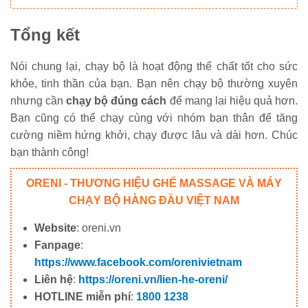
Tổng kết
Nói chung lại, chạy bộ là hoạt động thể chất tốt cho sức
khỏe, tinh thần của bạn. Bạn nên chạy bộ thường xuyên
nhưng cần
chạy bộ đúng cách
để mang lại hiệu quả hơn.
Bạn cũng có thể chạy cùng với nhóm bạn thân để tăng
cường niềm hứng khởi, chạy được lâu và dài hơn. Chúc
bạn thành công!
ORENI - THƯƠNG HIỆU GHẾ MASSAGE VÀ MÁY
CHẠY BỘ HÀNG ĐẦU VIỆT NAM
Website
: oreni.vn
Fanpage
:
https://www.facebook.com/orenivietnam
Liên hệ
:
https://oreni.vn/lien-he-oreni/
HOTLINE miễn phí
:
1800 1238