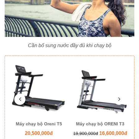
Cần bổ sung nước đầy đủ khi chạy bộ
8
Máy chạy bộ Oreni T5
Máy chạy bộ ORENI T3
M
20,500,000đ
16,600,000đ
19,900,000đ