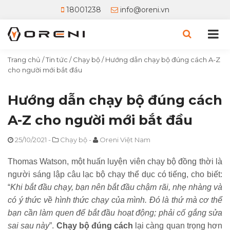
18001238
info@oreni.vn
Trang chủ
/
Tin tức
/
Chạy bộ
/
Hướng dẫn chạy bộ đúng cách A-Z
cho người mới bắt đầu
Hướng dẫn chạy bộ đúng cách
A-Z cho người mới bắt đầu
25/10/2021
-
Chạy bộ
-
Oreni Việt Nam
Thomas Watson, một huấn luyện viên chạy bộ đồng thời là
người sáng lập câu lạc bộ chạy thể dục có tiếng, cho biết:
“
Khi bắt đầu chạy, bạn nên bắt đầu chậm rãi, nhẹ nhàng và
có ý thức về hình thức chạy của mình. Đó là thứ mà cơ thể
bạn cần làm quen để bắt đầu hoạt động; phải cố gắng sửa
sai sau này
”.
Chạy bộ đúng cách
lại càng quan trọng hơn