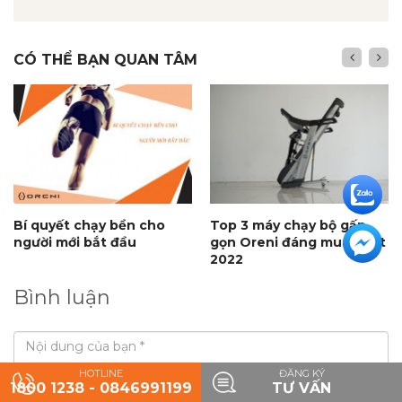
CÓ THỂ BẠN QUAN TÂM
Bí quyết chạy bền cho
Top 3 máy chạy bộ gấp
người mới bắt đầu
gọn Oreni đáng mua nhất
2022
Bình luận
HOTLINE
ĐĂNG KÝ
1800 1238 - 0846991199
TƯ VẤN