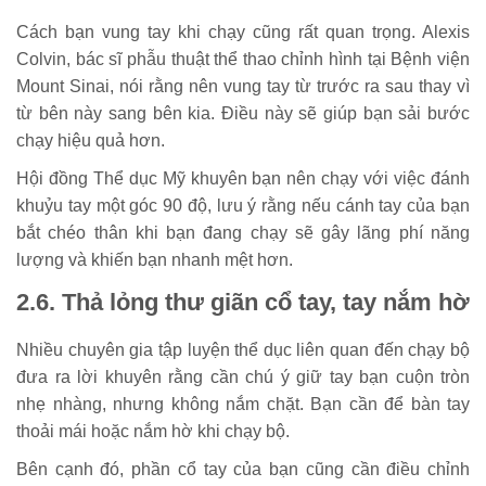
Cách bạn vung tay khi chạy cũng rất quan trọng. Alexis
Colvin, bác sĩ phẫu thuật thể thao chỉnh hình tại Bệnh viện
Mount Sinai, nói rằng nên vung tay từ trước ra sau thay vì
từ bên này sang bên kia. Điều này sẽ giúp bạn sải bước
chạy hiệu quả hơn.
Hội đồng Thể dục Mỹ khuyên bạn nên chạy với việc đánh
khuỷu tay một góc 90 độ, lưu ý rằng nếu cánh tay của bạn
bắt chéo thân khi bạn đang chạy sẽ gây lãng phí năng
lượng và khiến bạn nhanh mệt hơn.
2.6. Thả lỏng thư giãn cổ tay, tay nắm hờ
Nhiều chuyên gia tập luyện thể dục liên quan đến chạy bộ
đưa ra lời khuyên rằng cần chú ý giữ tay bạn cuộn tròn
nhẹ nhàng, nhưng không nắm chặt. Bạn cần để bàn tay
thoải mái hoặc nắm hờ khi chạy bộ.
Bên cạnh đó, phần cổ tay của bạn cũng cần điều chỉnh