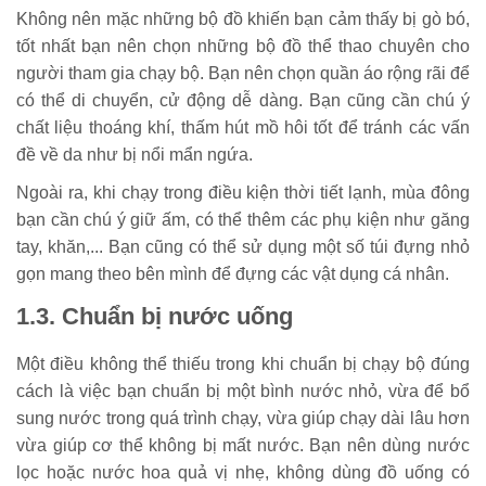
Không nên mặc những bộ đồ khiến bạn cảm thấy bị gò bó,
tốt nhất bạn nên chọn những bộ đồ thể thao chuyên cho
người tham gia chạy bộ. Bạn nên chọn quần áo rộng rãi để
có thể di chuyển, cử động dễ dàng. Bạn cũng cần chú ý
chất liệu thoáng khí, thấm hút mồ hôi tốt để tránh các vấn
đề về da như bị nổi mẩn ngứa.
Ngoài ra, khi chạy trong điều kiện thời tiết lạnh, mùa đông
bạn cần chú ý giữ ấm, có thể thêm các phụ kiện như găng
tay, khăn,... Bạn cũng có thể sử dụng một số túi đựng nhỏ
gọn mang theo bên mình để đựng các vật dụng cá nhân.
1.3. Chuẩn bị nước uống
Một điều không thể thiếu trong khi chuẩn bị chạy bộ đúng
cách là việc bạn chuẩn bị một bình nước nhỏ, vừa để bổ
sung nước trong quá trình chạy, vừa giúp chạy dài lâu hơn
vừa giúp cơ thể không bị mất nước. Bạn nên dùng nước
lọc hoặc nước hoa quả vị nhẹ, không dùng đồ uống có