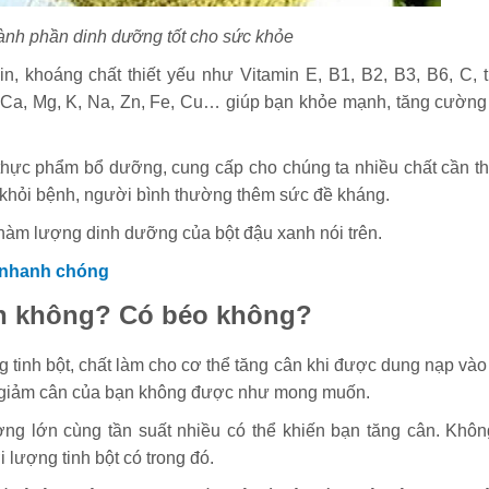
ành phần dinh dưỡng tốt cho sức khỏe
n, khoáng chất thiết yếu như Vitamin E, B1, B2, B3, B6, C, t
ồm Ca, Mg, K, Na, Zn, Fe, Cu… giúp bạn khỏe mạnh, tăng cường
thực phẩm bổ dưỡng, cung cấp cho chúng ta nhiều chất cần thi
hỏi bệnh, người bình thường thêm sức đề kháng.
hàm lượng dinh dưỡng của bột đậu xanh nói trên.
 nhanh chóng
ân không? Có béo không?
 tinh bột, chất làm cho cơ thể tăng cân khi được dung nạp vào
nh giảm cân của bạn không được như mong muốn.
ng lớn cùng tần suất nhiều có thể khiến bạn tăng cân. Không
lượng tinh bột có trong đó.