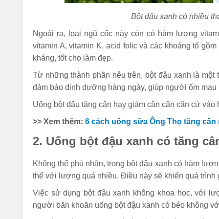
Bột đậu xanh có nhiều th
Ngoài ra, loại ngũ cốc này còn có hàm lượng vitami
vitamin A, vitamin K, acid folic và các khoáng tố g
kháng, tốt cho làm đẹp.
Từ những thành phần nêu trên, bột đậu xanh là một 
đảm bảo dinh dưỡng hàng ngày, giúp người ốm mau k
Uống bột đậu tăng cân hay giảm cân cần căn cứ vào 
>> Xem thêm:
6 cách uống sữa Ông Thọ tăng cân
2. Uống bột đậu xanh có tăng c
Không thể phủ nhận, trong bột đậu xanh có hàm lượng
thể với lượng quá nhiều. Điều này sẽ khiến quá trì
Việc sử dụng bột đậu xanh không khoa học, với lượ
người băn khoăn uống bột đậu xanh có béo không với 