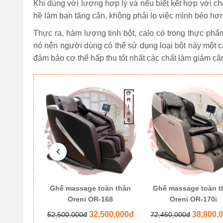
Khi dùng với lượng hợp lý và nếu biết kết hợp với ch
hề làm bạn tăng cân, không phải lo việc mình béo hơn
Thực ra, hàm lượng tinh bột, calo có trong thực ph
nó nên người dùng có thể sử dụng loại bột này một 
đảm bảo cơ thể hấp thu tốt nhất các chất làm giảm câ
oàn thân
Ghế massage toàn thân
Ghế massage toàn t
6 Pro
Oreni OR-168
Oreni OR-170i
500,000đ
32,500,000đ
38,800,
52,500,000đ
72,450,000đ