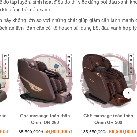
ế độ tập luyện, sinh hoạt điều độ thì việc dùng bột đậu xanh kh
 khi dùng bột đậu xanh.
ẩm này không lớn so với những chất giúp giảm cân lành mạnh 
cách an tâm. Bạn cần có kế hoạch sử dụng bột đậu xanh hợp lý
n.
hân
Ghế massage toàn thân
Ghế massage toàn thân
Oreni OR-260
Oreni OR-300
000đ
59,900,000đ
86,500,000đ
85,500,000đ
135,650,000đ