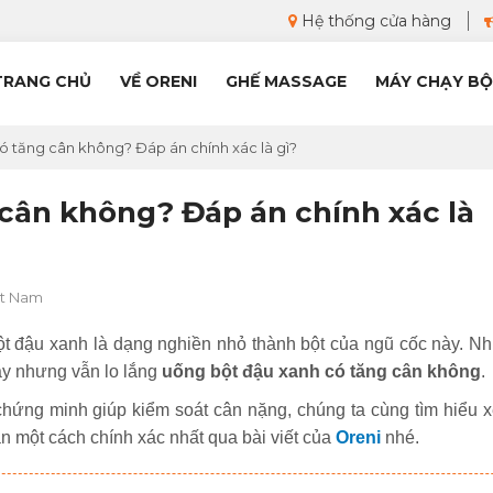
Hệ thống cửa hàng
TRANG CHỦ
VỀ ORENI
GHẾ MASSAGE
MÁY CHẠY BỘ
ó tăng cân không? Đáp án chính xác là gì?
cân không? Đáp án chính xác là
ệt Nam
Bột đậu xanh là dạng nghiền nhỏ thành bột của ngũ cốc này. Nh
ày nhưng vẫn lo lắng
uống bột đậu xanh có tăng cân không
.
hứng minh giúp kiểm soát cân nặng, chúng ta cùng tìm hiểu 
n một cách chính xác nhất qua bài viết của
Oreni
nhé.