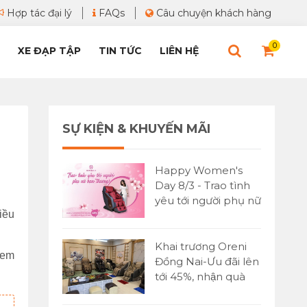
Hợp tác đại lý
FAQs
Câu chuyện khách hàng
0
XE ĐẠP TẬP
TIN TỨC
LIÊN HỆ
SỰ KIỆN & KHUYẾN MÃI
Happy Women's
Day 8/3 - Trao tình
yêu tới người phụ nữ
iều
bạn yêu thương
Khai trương Oreni
xem
Đồng Nai-Ưu đãi lên
tới 45%, nhận quà
cực lớn