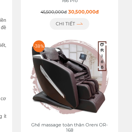
166 Pro
30,500,000đ
45,500,000đ
iền
CHI TIẾT
 đề
ết,
-38%
 cơ
 ít
Ghế massage toàn thân Oreni OR-
168