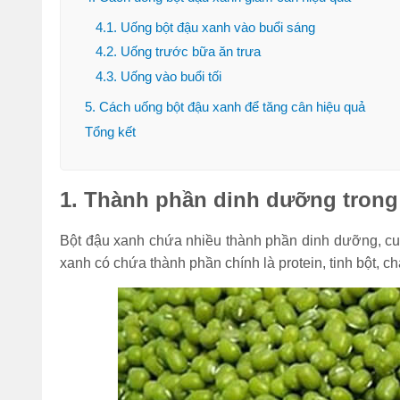
Đi bộ 30 phút giảm
4.1. Uống bột đậu xanh vào buổi sáng
bao nhiêu calo? 1
4.2. Uống trước bữa ăn trưa
tiếng đốt cháy bao
4.3. Uống vào buổi tối
nhiêu?
5. Cách uống bột đậu xanh để tăng cân hiệu quả
(Tư vấn) Nên tập
Tổng kết
thể dục vào lúc nào
để giảm cân nhanh
nhất?
1. Thành phần dinh dưỡng trong
Bỏ túi 7 cách nhảy
Bột đậu xanh chứa nhiều thành phần dinh dưỡng, cung
dây giảm mỡ bụng
xanh có chứa thành phần chính là protein, tinh bột, ch
hiệu quả cực nhanh
tại nhà
Sau khi ăn xong nên
làm gì để bụng
không to, tránh béo
bụng?