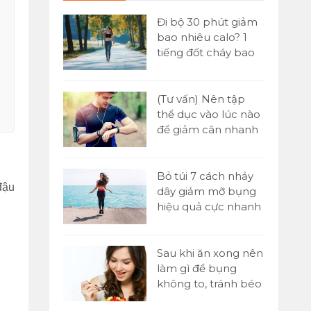
 đơn] Buổi
Đi bộ 30 phút giảm
ăn gì để
bao nhiêu calo? 1
n hiệu quả
tiếng đốt cháy bao
nhiêu?
Yoni là gì?
(Tư vấn) Nên tập
tật A-Z về kỹ
thể dục vào lúc nào
assage Yoni
để giảm cân nhanh
nhất?
 1000 cái
Bỏ túi 7 cách nhảy
đậu
o nhiêu
dây giảm mỡ bụng
ó giảm cân
hiệu quả cực nhanh
tại nhà
p sức là gì?
Sau khi ăn xong nên
 chạy tiếp
làm gì để bụng
00m trong
không to, tránh béo
bụng?