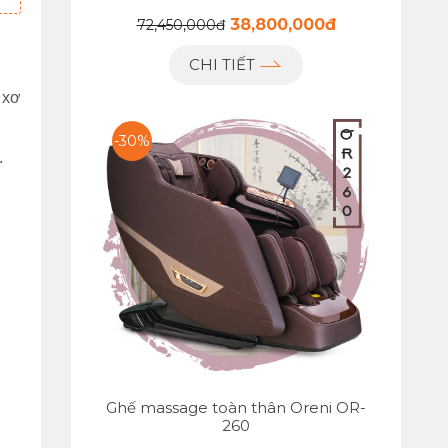
38,800,000đ
72,450,000đ
CHI TIẾT
 xơ
-30%
.
Ghế massage toàn thân Oreni OR-
260