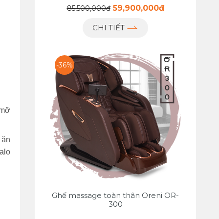
59,900,000đ
85,500,000đ
CHI TIẾT
-36%
 mỡ
 ăn
alo
Ghế massage toàn thân Oreni OR-
300