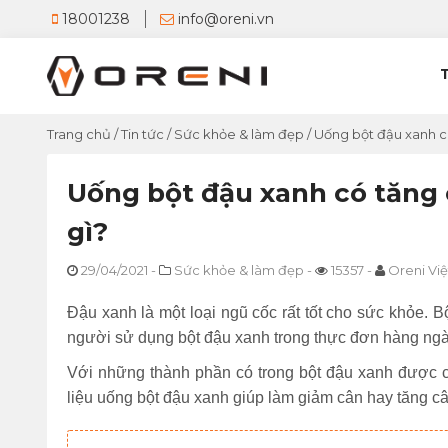
18001238
info@oreni.vn
Trang chủ
/
Tin tức
/
Sức khỏe & làm đẹp
/
Uống bột đậu xanh c
Uống bột đậu xanh có tăng 
gì?
29/04/2021
-
Sức khỏe & làm đẹp
-
15357
-
Oreni Vi
Đậu xanh là một loại ngũ cốc rất tốt cho sức khỏe. 
người sử dụng bột đậu xanh trong thực đơn hàng ng
Với những thành phần có trong bột đậu xanh được c
liệu uống bột đậu xanh giúp làm giảm cân hay tăng câ