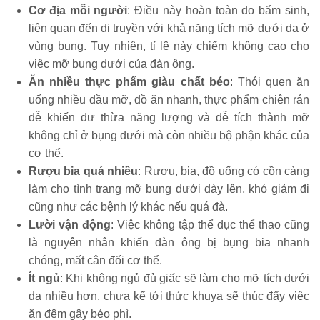
Cơ địa mỗi người
: Điều này hoàn toàn do bẩm sinh,
liên quan đến di truyền với khả năng tích mỡ dưới da ở
vùng bụng. Tuy nhiên, tỉ lệ này chiếm không cao cho
việc mỡ bụng dưới của đàn ông.
Ăn nhiều thực phẩm giàu chất béo
: Thói quen ăn
uống nhiều dầu mỡ, đồ ăn nhanh, thực phẩm chiên rán
dễ khiến dư thừa năng lượng và dễ tích thành mỡ
không chỉ ở bụng dưới mà còn nhiều bộ phận khác của
cơ thể.
Rượu bia quá nhiều
: Rượu, bia, đồ uống có cồn càng
làm cho tình trạng mỡ bụng dưới dày lên, khó giảm đi
cũng như các bệnh lý khác nếu quá đà.
Lười vận động
: Việc không tập thể dục thể thao cũng
là nguyên nhân khiến đàn ông bị bụng bia nhanh
chóng, mất cân đối cơ thể.
Ít ngủ
: Khi không ngủ đủ giấc sẽ làm cho mỡ tích dưới
da nhiều hơn, chưa kể tới thức khuya sẽ thúc đẩy việc
ăn đêm gây béo phì.