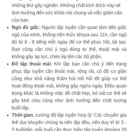
những thứ gây nghiện. Những chất kích thích này sẽ
ảnh hưởng đến sức khỏe nói chung và việc giảm cân
của bạn.
Ngủ đủ giấ
c: Người tập luyện cần quan tâm đến giấc
ngủ của mình, không nên thức khuya sau 11h, cần ngủ
đủ từ 6 - 8 tiếng mỗi ngày để cơ thể phục hồi, tái tạo.
Bạn cũng cần chú ý ngủ đúng tư thế, thoải mái và
không gây áp lực, chèn ép lên các bộ phận.
Đồ tập thoải mái
: Khi tập bạn cần chú ý đến trang
phục tập luyện cần thoải mái, rộng rãi, có độ co giãn
cũng như khả năng thấm hút mồ hôi tốt giúp cơ thể
hoạt động thoải mái, không gây ngứa ngáy. Điều quan
trọng khác là không mặc đồ chật hẹp, bó sát cơ thể sẽ
gây khó chịu cũng như ảnh hưởng đến chất lượng
buổi tập.
Thời gian
, cường độ tập luyện hợp lý: Các chuyên gia
thể dục khuyên chúng ta nên tập đều, nên duy trì từ 3 -
5 buổi/tập, mỗi buổi cần thực hiện tập luyện khoảng 20