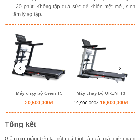
- 30 phút. Không tập quá sức để khiến mệt mỏi, sinh
tâm lý sợ tập.
8
Máy chạy bộ Oreni T5
Máy chạy bộ ORENI T3
M
20,500,000đ
16,600,000đ
19,900,000đ
Tổng kết
Giảm mỡ giảm béo là một quá trình lâu dài mà nhiều nam