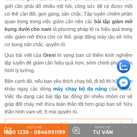
giới cần phải đổ nhiều mồ hôi, công sức để có được một
cơ thể cân đối, gọn gàng, săn chắc. Tập luyện chiếm phần
quan trọng trong việc giảm cân nên các
bài tập giảm mỡ
bụng dưới cho nam
là phương pháp tỏ ra hiệu quả trong
việc giảm mỡ thừa cho cơ thể, giúp đấng mày râu sở hữu
cơ bụng săn chắc, quyến rũ.
Qua bài viết của
Oreni
hi vọng bạn có thêm kinh nghiệm
tập luyện để giảm cân hiệu quả hơn, sớm chinh phục thân
hình lý tưởng.
Bên cạnh đó, nếu bạn yêu thích chạy bộ, đi bộ thì hãy tham
khảo ngay các dòng
máy chạy bộ đa năng
của Oreni.
Việc đa dạng các bài tập tác động tới nhiều nhóm cơ sẽ
giúp đốt cháy mỡ thừa toàn thân tốt hơn giúp bạn sở hữu
thân hình vạm vỡ, 6 múi quyến rũ.
ORENI - THƯƠNG HIỆU GHẾ MASSAGE VÀ MÁY
HOTLINE
ĐĂNG KÝ
1800 1238 - 0846991199
TƯ VẤN
CHẠY BỘ HÀNG ĐẦU VIỆT NAM