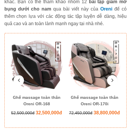
khác. Bạn có thể tham khảo nhóm 12
bài tập giảm mỡ
bụng dưới cho nam
qua bài viết này của
Oreni
để có
thêm chọn lựa với các động tác tập luyện dễ dàng, hiệu
quả cao và an toàn lành mạnh ngay tại nhà nhé.
ân
Ghế massage toàn thân
Ghế massage toàn thân
G
Oreni OR-168
Oreni OR-170i
0đ
32,500,000đ
38,800,000đ
52,500,000đ
72,450,000đ
8