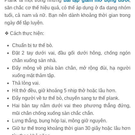
Plank là một trong những
bài tập giảm mỡ bụng dưới
,
săn chắc cơ thể hiệu quả, có thể áp dụng ở đa dạng nhóm
tuổi, cả nam và nữ. Bạn nên dành khoảng thời gian trong
ngày để tập luyện.
❖ Cách thực hiện:
Chuẩn bị tư thế bò.
Đặt 2 tay dưới vai, đầu gối dưới hông, chống ngón
chân xuống sàn nhà.
Đẩy mông về phía bàn chân, mở rộng đùi, hạ người
xuống mặt thảm tập.
Thả lỏng vai.
Hít thở đều, giữ khoảng 5 nhịp thở hoặc lâu hơn.
Đẩy người về tư thế bò, chuyển sang tư thế plank.
Hai bàn tay nằm dưới vai theo phương thẳng đứng,
mũi chân chống xuống sàn chắc chắn.
Lưng thẳng, bụng hóp lại, mông giữ nguyên.
Giữ tư thế trong khoảng thời gian 30 giây hoặc lâu hơn