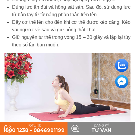
Dùng lực ấn đùi và hông sát sàn. Sau đó, sử dụng lực
từ bàn tay từ từ nâng phần thân trên lên.
Đẩy cơ thể lên cho đến khi cơ thể được kéo căng. Kéo
vai ngược về sau và giữ hông thật chặt.
Giữ nguyên tư thế trong vòng 15 – 30 giây và lặp lại tùy
theo số lần bạn muốn.
HOTLINE
ĐĂNG KÝ
1800 1238 - 0846991199
TƯ VẤN
Tư thế yoga rắn hổ mang rất tốt cho vùng thắt lưng, ngực