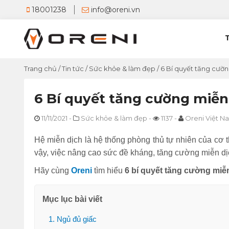
18001238
info@oreni.vn
Trang chủ
/
Tin tức
/
Sức khỏe & làm đẹp
/
6 Bí quyết tăng cườn
6 Bí quyết tăng cường miễn 
11/11/2021
-
Sức khỏe & làm đẹp
-
1137
-
Oreni Việt N
Hệ miễn dịch là hệ thống phòng thủ tự nhiên của cơ 
vậy, việc nâng cao sức đề kháng, tăng cường miễn dị
Hãy cùng
Oreni
tìm hiểu
6 bí quyết tăng cường miễ
Mục lục bài viết
1. Ngủ đủ giấc