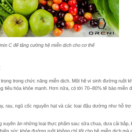
min C để tăng cường hệ miễn dịch cho cơ thể
t
 trọng trong chức năng miễn dịch. Một hệ vi sinh đường ruột k
g tiêu hóa khỏe mạnh. Hơn nữa, có tới 70–80% tế bào miễn d
cây, rau, ngũ cốc nguyên hạt và các loại đậu dường như hỗ trợ
 xuyên ăn những loại thực phẩm sau: sữa chua, dưa cải bắp, 
ải thiện sức khỏe đường ruột không chỉ tốt cho hệ miễn dịch mà 