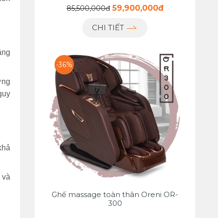
59,900,000đ
85,500,000đ
CHI TIẾT
ăng
-36%
ớng
guy
khả
 và
Ghế massage toàn thân Oreni OR-
300