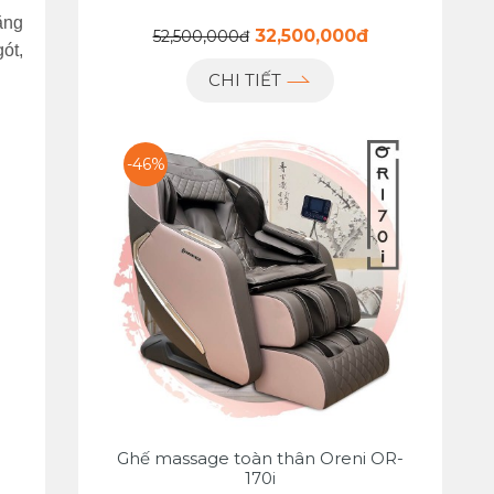
ăng
32,500,000đ
52,500,000đ
ót,
CHI TIẾT
-46%
Ghế massage toàn thân Oreni OR-
170i