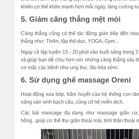
khiến cơ thể khỏe mạnh hơn mỗi ngày, tăng cường tuổ
5. Giảm căng thẳng mệt mỏi
Căng thẳng cũng có thể tác động gián tiếp đến hoạ
thẳng như: Thiền, tập thể dục, YOGA, Gym…
Ngay cả tập luyện 15 - 20 phút vào buổi sáng trong 3
và giúp bạn dễ chịu hơn với những căng thẳng xảy đ
cơ mắc các bệnh như ung thư, lão hóa sớm.
6. Sử dụng ghế massage Oreni
Hoạt động xoa bóp, bấm huyệt của hệ thống con lăn m
năng sản sinh bạch cầu, củng cố hệ miễn dịch.
Các bài massage đa dạng như massage giãn cơ, 
hông...giúp cơ thể thư giãn thoải mái, tinh thần thoải