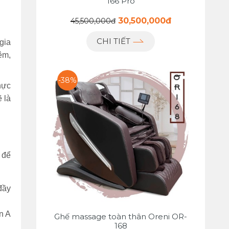
166 Pro
30,500,000đ
45,500,000đ
CHI TIẾT
gia
êm,
-38%
hực
 là
 để
đầy
n A
Ghế massage toàn thân Oreni OR-
168