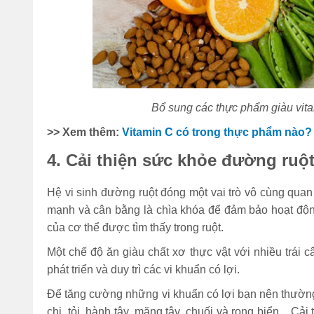
Bổ sung các thực phẩm giàu vita
>> Xem thêm:
Vitamin C có trong thực phẩm nào?
4. Cải thiện sức khỏe đường ruộ
Hệ vi sinh đường ruột đóng một vai trò vô cùng quan
mạnh và cân bằng là chìa khóa để đảm bảo hoạt độn
của cơ thể được tìm thấy trong ruột.
Một chế độ ăn giàu chất xơ thực vật với nhiều trái 
phát triển và duy trì các vi khuẩn có lợi.
Để tăng cường những vi khuẩn có lợi bạn nên thường
chi, tỏi, hành tây, măng tây, chuối và rong biển... C