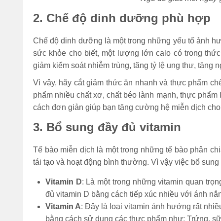
2. Chế độ dinh dưỡng phù hợp
Chế độ dinh dưỡng là một trong những yếu tố ảnh hưở
sức khỏe cho biết, một lượng lớn calo có trong th
giảm kiểm soát nhiễm trùng, tăng tỷ lệ ung thư, tăn
Vì vậy, hãy cắt giảm thức ăn nhanh và thực phẩm chế
phẩm nhiều chất xơ, chất béo lành mạnh, thực phẩm l
cách đơn giản giúp bạn tăng cường hệ miễn dịch cho 
3. Bổ sung đầy đủ vitamin
Tế bào miễn dịch là một trong những tế bào phân chi
tái tạo và hoạt động bình thường. Vì vậy việc bổ sung đ
Vitamin D
: Là một trong những vitamin quan trọ
đủ vitamin D bằng cách tiếp xúc nhiều với ánh nắn
Vitamin A
: Đây là loại vitamin ảnh hưởng rất nhi
bằng cách sử dụng các thực phẩm như: Trứng, s