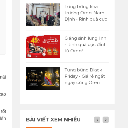
Tưng bừng khai
trương Oreni Nam
Định - Rinh quà cực
đỉnh
Giáng sinh lung linh
- Rinh quà cực đỉnh
từ Oreni!
Tưng bừng Black
Friday - Giá rẻ ngất
mất
ngây cùng Oreni
Việt Nam
cao
tốt
đến
BÀI VIẾT XEM NHIỀU