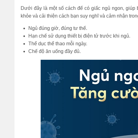
Dưới đây là một số cách để có giấc ngủ ngon, giú
Đi bộ 30 phút giảm
khỏe và cải thiện cách bạn suy nghĩ và cảm nhận tron
bao nhiêu calo? 1
tiếng đốt cháy bao
Ngủ đúng giờ, đúng tư thế.
nhiêu?
Hạn chế sử dụng thiết bị điện tử trước khi ngủ.
Thể dục thể thao mỗi ngày.
(Tư vấn) Nên tập
thể dục vào lúc nào
Chế độ ăn uống đầy đủ.
để giảm cân nhanh
nhất?
Bỏ túi 7 cách nhảy
dây giảm mỡ bụng
hiệu quả cực nhanh
tại nhà
Sau khi ăn xong nên
làm gì để bụng
không to, tránh béo
bụng?