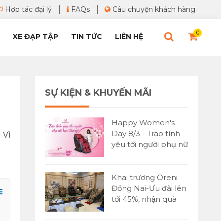
Hợp tác đại lý
FAQs
Câu chuyện khách hàng
0
XE ĐẠP TẬP
TIN TỨC
LIÊN HỆ
SỰ KIỆN & KHUYẾN MÃI
Happy Women's
Day 8/3 - Trao tình
 Vì
yêu tới người phụ nữ
bạn yêu thương
Khai trương Oreni
Đồng Nai-Ưu đãi lên
tới 45%, nhận quà
cực lớn