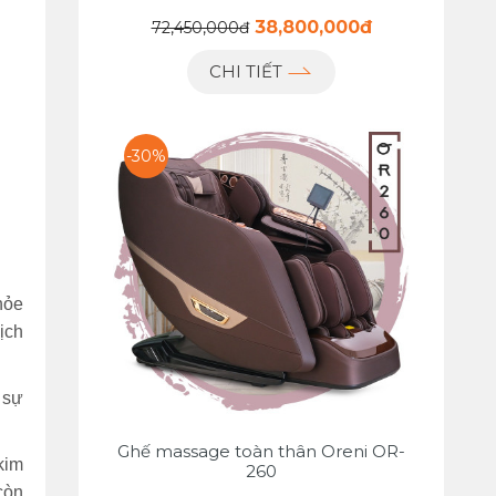
38,800,000đ
72,450,000đ
CHI TIẾT
-30%
hỏe
ịch
 sự
Ghế massage toàn thân Oreni OR-
kim
260
còn