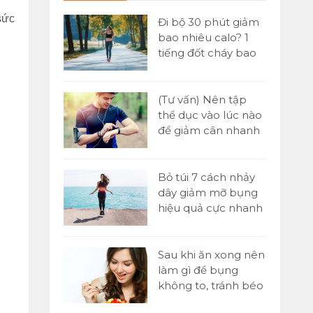
sức
 đơn] Buổi
Đi bộ 30 phút giảm
ăn gì để
bao nhiêu calo? 1
n hiệu quả
tiếng đốt cháy bao
nhiêu?
Yoni là gì?
(Tư vấn) Nên tập
tật A-Z về kỹ
thể dục vào lúc nào
assage Yoni
để giảm cân nhanh
nhất?
 1000 cái
Bỏ túi 7 cách nhảy
o nhiêu
dây giảm mỡ bụng
ó giảm cân
hiệu quả cực nhanh
tại nhà
p sức là gì?
Sau khi ăn xong nên
 chạy tiếp
làm gì để bụng
00m trong
không to, tránh béo
bụng?