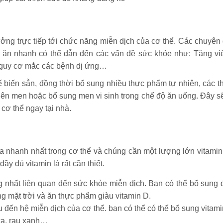
ng trực tiếp tới chức năng miễn dịch của cơ thể. Các chuyên 
ức ăn nhanh có thể dẫn đến các vấn đề sức khỏe như: Tăng vi
g nguy cơ mắc các bệnh dị ứng…
 biến sẵn, đồng thời bổ sung nhiều thực phẩm tự nhiên, các t
ên men hoặc bổ sung men vi sinh trong chế độ ăn uống. Đây sẽ
cơ thể ngay tại nhà.
a nhanh nhất trong cơ thể và chúng cần một lượng lớn vitamin
ầy đủ vitamin là rất cần thiết.
ng nhất liên quan đến sức khỏe miễn dịch. Bạn có thể bổ sung 
g mặt trời và ăn thực phẩm giàu vitamin D.
ều đến hệ miễn dịch của cơ thể. ban có thể có thể bổ sung vitami
ữa, rau xanh…