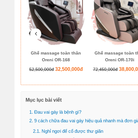
oàn thân
Ghế massage toàn thân
Ghế massage toàn t
6 Pro
Oreni OR-168
Oreni OR-170i
500,000đ
32,500,000đ
38,800,
52,500,000đ
72,450,000đ
Mục lục bài viết
1. Đau vai gáy là bệnh gì?
2. 9 cách chữa đau vai gáy hiệu quả nhanh mà đơn giả
2.1. Nghỉ ngơi để cổ được thư giãn