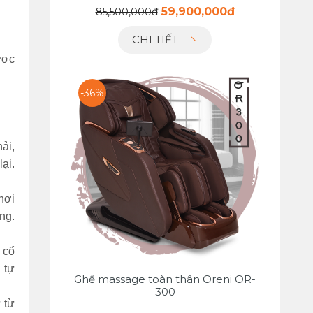
59,900,000đ
85,500,000đ
CHI TIẾT
ược
-36%
ải,
ại.
hơi
ng.
 cổ
 tự
Ghế massage toàn thân Oreni OR-
300
 từ