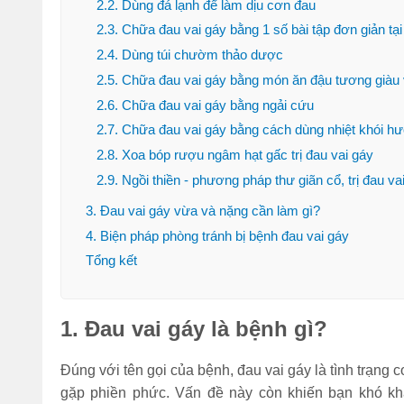
2.2. Dùng đá lạnh để làm dịu cơn đau
Đi bộ 30 phút giảm
2.3. Chữa đau vai gáy bằng 1 số bài tập đơn giản tại
bao nhiêu calo? 1
2.4. Dùng túi chườm thảo dược
tiếng đốt cháy bao
2.5. Chữa đau vai gáy bằng món ăn đậu tương giàu 
nhiêu?
2.6. Chữa đau vai gáy bằng ngải cứu
(Tư vấn) Nên tập
2.7. Chữa đau vai gáy bằng cách dùng nhiệt khói h
thể dục vào lúc nào
2.8. Xoa bóp rượu ngâm hạt gấc trị đau vai gáy
để giảm cân nhanh
2.9. Ngồi thiền - phương pháp thư giãn cổ, trị đau va
nhất?
3. Đau vai gáy vừa và nặng cần làm gì?
Bỏ túi 7 cách nhảy
4. Biện pháp phòng tránh bị bệnh đau vai gáy
dây giảm mỡ bụng
Tổng kết
hiệu quả cực nhanh
tại nhà
1. Đau vai gáy là bệnh gì?
Sau khi ăn xong nên
làm gì để bụng
không to, tránh béo
Đúng với tên gọi của bệnh, đau vai gáy là tình trạng
bụng?
gặp phiền phức. Vấn đề này còn khiến bạn khó kh