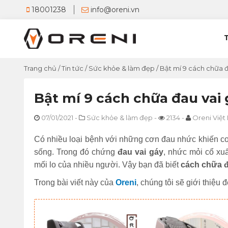
18001238
info@oreni.vn
Trang chủ
/
Tin tức
/
Sức khỏe & làm đẹp
/
Bật mí 9 cách chữa đ
Bật mí 9 cách chữa đau vai 
07/01/2021
-
Sức khỏe & làm đẹp
-
2134
-
Oreni Việt
Có nhiều loại bệnh với những cơn đau nhức khiến co
sống. Trong đó chứng
đau vai gáy
, nhức mỏi cổ xuấ
mối lo của nhiều người. Vậy bạn đã biết
cách chữa đ
Trong bài viết này của
Oreni
, chúng tôi sẽ giới thiệu