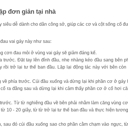
ập đơn giản tại nhà
y siêu dễ dành cho dân công sở, giúp các cơ và cột sống cổ đ
 đau vai gáy này như sau:
ng cơn đau mỏi ở vùng vai gáy sẽ giảm đáng kể.
ía trước. Đặt tay lên đỉnh đầu, nhẹ nhàng kéo đầu sang bên ph
 rồi trở lại tư thế ban đầu. Lặp lại động tác này với bên còn l
 về phía trước. Cúi đầu xuống và dừng lại khi phần cơ ở gáy 
ổ ra đằng sau và dừng lại khi cảm thấy phần cơ ở cổ hơi că
 trước. Từ từ nghiêng đầu về bên phải nhằm làm căng vùng cơ
ừ 10 - 20 giây, từ từ trở lại tư thế ban đầu và thực hiện tương
nh, sau đó cúi đầu xuống sao cho phần cằm chạm vào ngực, từ