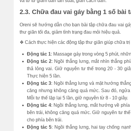
và từ từ giảm dần tần suất, giãn cách dần.
2.3. Chữa đau vai gáy bằng 1 số bài t
Oreni sẽ hướng dẫn cho bạn bài tập chữa đau vai gá
thư giãn tối đa, giảm tình trạng đau mỏi hiệu quả.
❖ Cách thực hiện các động tập thư giãn giúp chữa trị
Động tác 1
: Massage gáy trong vòng 5 phút, nhữ
Động tác 2
: Ngồi thẳng lưng, mắt nhìn thẳng ph
thả lỏng vai. Giữ nguyên tư thế trong 20 - 30 giây
Thực hiện 5 lần.
Động tác 3
: Ngồi thẳng lưng và mặt hướng thẳng
căng nhưng không căng quá mức. Sau đó, ngửa c
Mỗi tư thế lặp lại 5 lần, giữ nguyên từ 8 - 10 giây.
Động tác 4
: Ngồi thẳng lưng, mắt hướng về phía
bên trái, không căng quá mức. Giữ nguyên tư thế t
cho phía bên trái.
Động tác 5
: Ngồi thẳng lưng, hai tay chống nạ