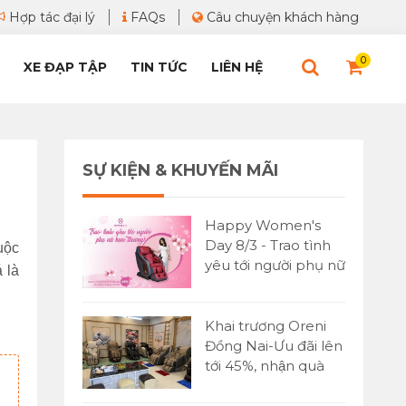
Hợp tác đại lý
FAQs
Câu chuyện khách hàng
0
XE ĐẠP TẬP
TIN TỨC
LIÊN HỆ
SỰ KIỆN & KHUYẾN MÃI
Happy Women's
Day 8/3 - Trao tình
uộc
yêu tới người phụ nữ
 là
bạn yêu thương
Khai trương Oreni
Đồng Nai-Ưu đãi lên
tới 45%, nhận quà
cực lớn