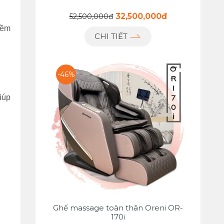
32,500,000đ
52,500,000đ
mềm
CHI TIẾT
-46%
iúp
Ghế massage toàn thân Oreni OR-
170i