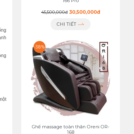
166 Pro
30,500,000đ
45,500,000đ
CHI TIẾT
ống
ảnh
-38%
ong
một
Ghế massage toàn thân Oreni OR-
168