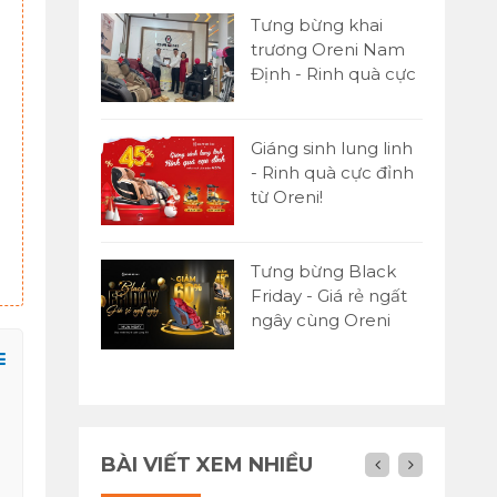
Tưng bừng khai
trương Oreni Nam
Định - Rinh quà cực
đỉnh
Giáng sinh lung linh
- Rinh quà cực đỉnh
Ghế massage Oreni OR-
Ghế massage Oreni OR-
từ Oreni!
450
280 Plus
62,500,000đ
65,000,000đ
89,000,000đ
85,000,000đ
1
Tưng bừng Black
Friday - Giá rẻ ngất
ngây cùng Oreni
Việt Nam
BÀI VIẾT XEM NHIỀU