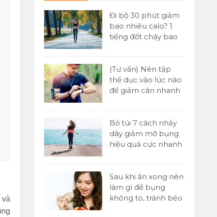
 đơn] Buổi
Đi bộ 30 phút giảm
ăn gì để
bao nhiêu calo? 1
n hiệu quả
tiếng đốt cháy bao
nhiêu?
Yoni là gì?
(Tư vấn) Nên tập
tật A-Z về kỹ
thể dục vào lúc nào
assage Yoni
để giảm cân nhanh
nhất?
 1000 cái
Bỏ túi 7 cách nhảy
o nhiêu
dây giảm mỡ bụng
ó giảm cân
hiệu quả cực nhanh
tại nhà
p sức là gì?
Sau khi ăn xong nên
 chạy tiếp
làm gì để bụng
00m trong
không to, tránh béo
 và
bụng?
ộng