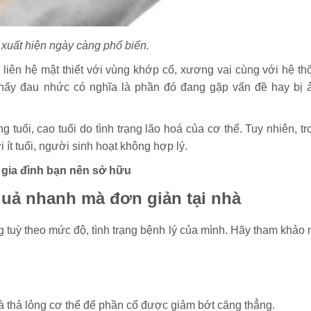
xuất hiện ngày càng phổ biến.
ó liên hệ mật thiết với vùng khớp cổ, xương vai cùng với hệ th
thấy đau nhức có nghĩa là phần đó đang gặp vấn đề hay bị 
 tuổi, cao tuổi do tình trạng lão hoá của cơ thể. Tuy nhiên, tr
 ít tuổi, người sinh hoạt không hợp lý.
gia đình bạn nên sở hữu
 quả nhanh mà đơn giản tại nhà
g tuỳ theo mức độ, tình trạng bệnh lý của mình. Hãy tham khảo 
và thả lỏng cơ thể để phần cổ được giảm bớt căng thẳng.