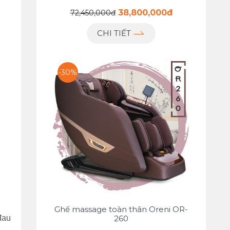
38,800,000đ
72,450,000đ
CHI TIẾT
-30%
Ghế massage toàn thân Oreni OR-
260
đau