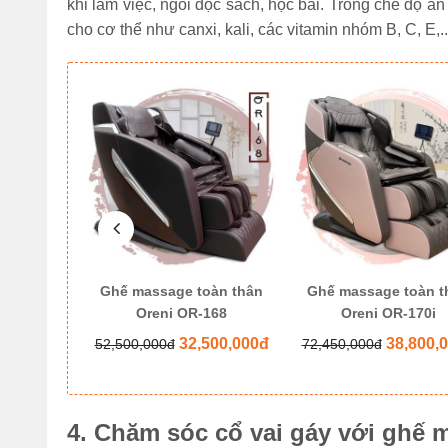
khi làm việc, ngồi đọc sách, học bài. Trong chế độ 
cho cơ thể như canxi, kali, các vitamin nhóm B, C, E,..
oàn thân
Ghế massage toàn thân
Ghế massage toàn t
6 Pro
Oreni OR-168
Oreni OR-170i
500,000đ
32,500,000đ
38,800,
52,500,000đ
72,450,000đ
4. Chăm sóc cổ vai gáy với ghế 