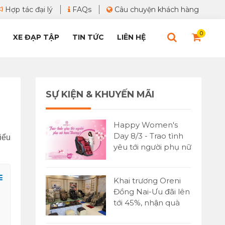
Hợp tác đại lý
FAQs
Câu chuyện khách hàng
0
XE ĐẠP TẬP
TIN TỨC
LIÊN HỆ
SỰ KIỆN & KHUYẾN MÃI
Happy Women's
Day 8/3 - Trao tình
iểu
yêu tới người phụ nữ
bạn yêu thương
Khai trương Oreni
Đồng Nai-Ưu đãi lên
tới 45%, nhận quà
cực lớn