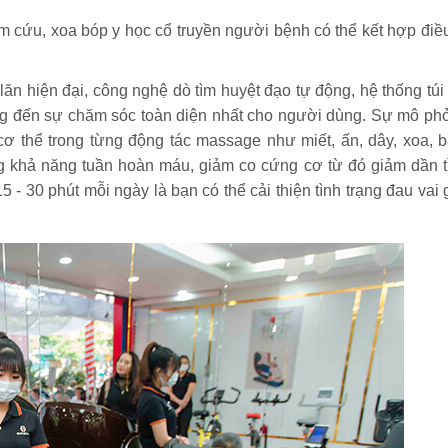
ứu, xoa bóp y học cổ truyền người bệnh có thể kết hợp điều 
ăn hiện đại, công nghệ dò tìm huyệt đạo tự động, hệ thống túi 
ng đến sự chăm sóc toàn diện nhất cho người dùng. Sự mô ph
cơ thể trong từng động tác massage như miết, ấn, dây, xoa, 
g khả năng tuần hoàn máu, giảm co cứng cơ từ đó giảm dần t
 - 30 phút mỗi ngày là bạn có thể cải thiện tình trạng đau vai 