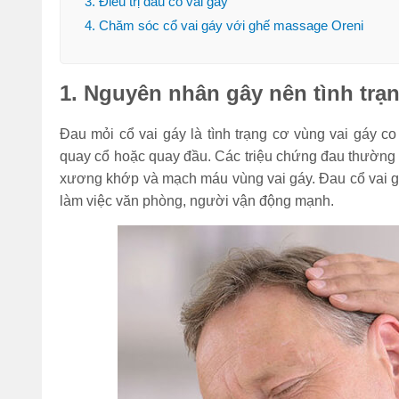
3. Điều trị đau cổ vai gáy
4. Chăm sóc cổ vai gáy với ghế massage Oreni
1. Nguyên nhân gây nên tình trạn
Đau mỏi cổ vai gáy là tình trạng cơ vùng vai gáy 
quay cổ hoặc quay đầu. Các triệu chứng đau thường x
xương khớp và mạch máu vùng vai gáy. Đau cổ vai gá
làm việc văn phòng, người vận động mạnh.