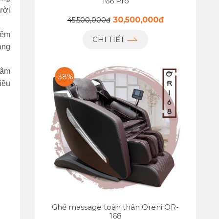
166 Pro
ười
30,500,000đ
45,500,000đ
iêm
CHI TIẾT
ạng
hâm
-38%
iều
Ghế massage toàn thân Oreni OR-
168