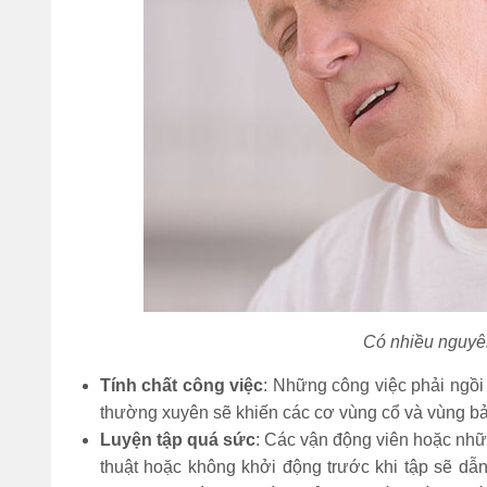
Đi bộ 30 phút giảm
bao nhiêu calo? 1
tiếng đốt cháy bao
nhiêu?
(Tư vấn) Nên tập
thể dục vào lúc nào
để giảm cân nhanh
nhất?
Bỏ túi 7 cách nhảy
dây giảm mỡ bụng
hiệu quả cực nhanh
Có nhiều nguyên
tại nhà
Tính chất công việc
: Những công việc phải ngồi 
Sau khi ăn xong nên
thường xuyên sẽ khiến các cơ vùng cổ và vùng bả
làm gì để bụng
Luyện tập quá sức
: Các vận động viên hoặc nhữn
không to, tránh béo
bụng?
thuật hoặc không khởi động trước khi tập sẽ dẫn