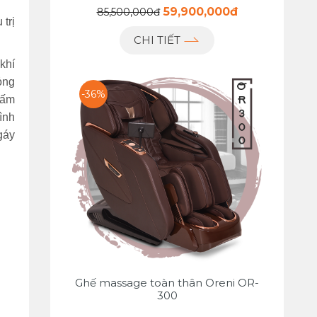
59,900,000đ
85,500,000đ
trị
CHI TIẾT
khí
ỏng
-36%
bấm
ình
gáy
Ghế massage toàn thân Oreni OR-
300