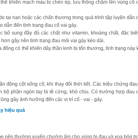
 thể khiến mạch máu bị chèn ép, lưu thông chậm lên vùng cổ 
do tai nạn hoặc các chấn thương trong quá trình tập luyện dẫn 
 dẫn đến tình trạng đau cổ vai gáy.
 bổ sung đầy đủ các chất như vitamin, khoáng chất, đặc biệt
 hơn gây nên tình trạng đau mỏi vai gáy kéo dài.
a đông có thể khiến dây thần kinh bị tổn thương, tình trạng này 
 động cột sống cổ, khi thay đổi thời tiết. Các triệu chứng đau
àn bộ phần ngón tay bị tê cứng, khó chịu. Có trường hợp đau 
ng gây ảnh hưởng đến các vị trí cổ - vai - gáy.
áy hiệu quả
nhẹ nên thường xuyên chườm ấm cho vùng bị đau và xoa bóp tr