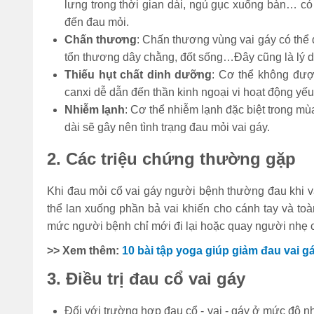
lưng trong thời gian dài, ngủ gục xuống bàn… có
đến đau mỏi.
Chấn thương
: Chấn thương vùng vai gáy có thể 
tổn thương dây chằng, đốt sống…Đây cũng là lý do
Thiếu hụt chất dinh dưỡng
: Cơ thể không được
canxi dễ dẫn đến thần kinh ngoại vi hoạt động yếu
Nhiễm lạnh
: Cơ thể nhiễm lạnh đặc biệt trong mù
dài sẽ gây nên tình trạng đau mỏi vai gáy.
2. Các triệu chứng thường gặp
Khi đau mỏi cổ vai gáy người bệnh thường đau khi vận
thể lan xuống phần bả vai khiến cho cánh tay và to
mức người bệnh chỉ mới đi lại hoặc quay người nhẹ cũ
>> Xem thêm:
10 bài tập yoga giúp giảm đau vai g
3. Điều trị đau cổ vai gáy
Đối với trường hợp đau cổ - vai - gáy ở mức độ 