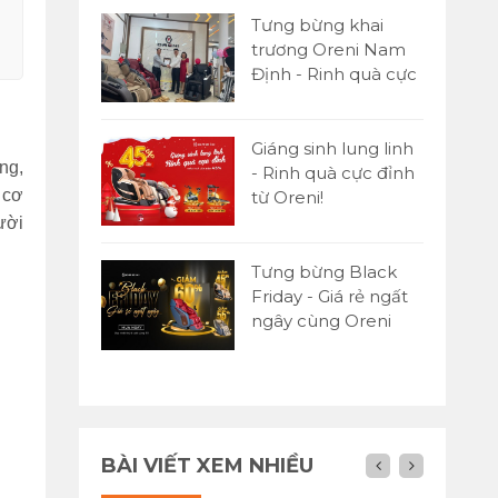
Tưng bừng khai
trương Oreni Nam
Định - Rinh quà cực
đỉnh
Giáng sinh lung linh
ng,
- Rinh quà cực đỉnh
 cơ
từ Oreni!
ười
Tưng bừng Black
Friday - Giá rẻ ngất
ngây cùng Oreni
Việt Nam
BÀI VIẾT XEM NHIỀU