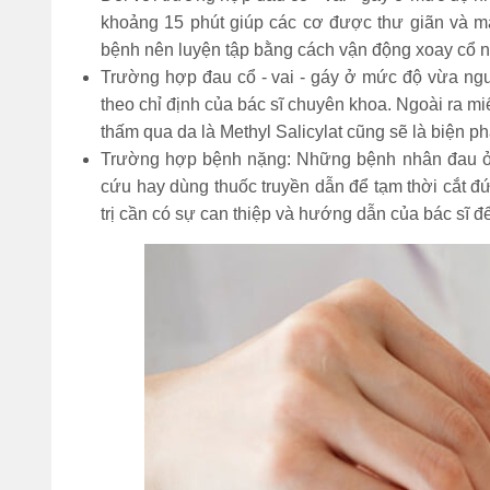
khoảng 15 phút giúp các cơ được thư giãn và má
bệnh nên luyện tập bằng cách vận động xoay cổ nh
Trường hợp đau cổ - vai - gáy ở mức độ vừa ngư
theo chỉ định của bác sĩ chuyên khoa. Ngoài ra 
thấm qua da là Methyl Salicylat cũng sẽ là biện 
Trường hợp bệnh nặng: Những bệnh nhân đau ở
cứu hay dùng thuốc truyền dẫn để tạm thời cắt đứ
trị cần có sự can thiệp và hướng dẫn của bác sĩ để