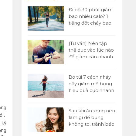
 đơn] Buổi
Đi bộ 30 phút giảm
ăn gì để
bao nhiêu calo? 1
n hiệu quả
tiếng đốt cháy bao
nhiêu?
Yoni là gì?
(Tư vấn) Nên tập
tật A-Z về kỹ
thể dục vào lúc nào
assage Yoni
để giảm cân nhanh
nhất?
 1000 cái
Bỏ túi 7 cách nhảy
o nhiêu
dây giảm mỡ bụng
ó giảm cân
hiệu quả cực nhanh
tại nhà
ặng
p sức là gì?
Sau khi ăn xong nên
ỏi.
 chạy tiếp
làm gì để bụng
 kỹ
00m trong
không to, tránh béo
bụng?
ong