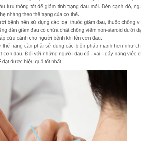
u lưu thông tốt để giảm tình trạng đau mỏi. Bên cạnh đó, ng
ẹ nhàng theo thể trạng của cơ thể.
ời bệnh nên sử dụng các loại thuốc giảm đau, thuốc chống v
miếng dán giảm đau có chứa chất chống viêm non-steroid dưới d
pháp cứu cánh cho người bệnh khi lên cơn đau.
 thể nặng cần phải sử dụng các biện pháp mạnh hơn như c
t cơn đau. Đối với những người đau cổ - vai - gáy nặng việc đ
 đạt được hiệu quả tốt nhất.