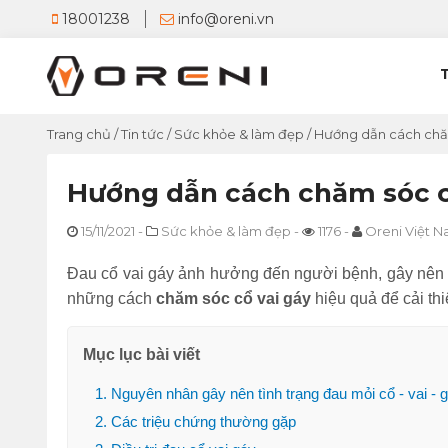
18001238
info@oreni.vn
Trang chủ
/
Tin tức
/
Sức khỏe & làm đẹp
/
Hướng dẫn cách chăm
Hướng dẫn cách chăm sóc c
15/11/2021
-
Sức khỏe & làm đẹp
-
1176
-
Oreni Việt 
Đau cổ vai gáy ảnh hưởng đến người bệnh, gây nên 
những cách
chăm sóc cổ vai gáy
hiệu quả để cải thi
Mục lục bài viết
1. Nguyên nhân gây nên tình trạng đau mỏi cổ - vai - 
2. Các triệu chứng thường gặp