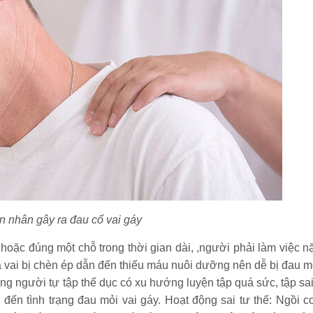
Mỗi ngày nên đi bộ
[20 thực
bao nhiêu km là tốt
tối nên 
nhất, hợp lý nhất?
giảm câ
nhanh?
[Hướng dẫn] Kỹ
Massage 
thuật chạy cự ly
Tất tần 
trung bình đúng
thuật m
cách chi tiết
Bỏ túi 8+ bài tập eo
Nhảy dây
thon bụng phẳng
giảm ba
nhanh nhất cực đơn
calo? C
 nhân gây ra đau cổ vai gáy
giản
không?
hoặc đúng một chỗ trong thời gian dài, ,người phải làm việc n
10 lợi ích của việc
Chạy tiế
 vai bị chèn ép dẫn đến thiếu máu nuôi dưỡng nên dễ bị đau m
chơi thể thao
Kỹ thuật
g người tự tập thể dục có xu hướng luyện tập quá sức, tập sai
thường xuyên với
sức 4x1
sức khỏe
thi đấu
 đến tình trạng đau mỏi vai gáy. Hoạt động sai tư thế: Ngồi c