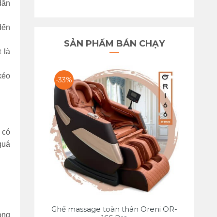
dẫn
đến
SẢN PHẨM BÁN CHẠY
 là
kéo
-33%
 có
quá
Ghế massage toàn thân Oreni OR-
ong