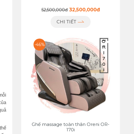
32,500,000đ
52,500,000đ
CHI TIẾT
-46%
mỗi
của
quả
Ghế massage toàn thân Oreni OR-
thế
170i