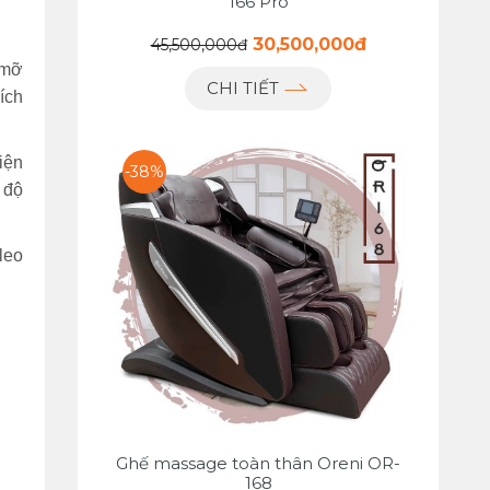
166 Pro
30,500,000đ
45,500,000đ
 mỡ
CHI TIẾT
ích
iện
-38%
g độ
 leo
Ghế massage toàn thân Oreni OR-
168