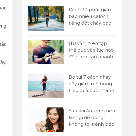
hác
 đơn] Buổi
Đi bộ 30 phút giảm
ăn gì để
bao nhiêu calo? 1
n hiệu quả
tiếng đốt cháy bao
ững
nhiêu?
Yoni là gì?
(Tư vấn) Nên tập
hoặc
tật A-Z về kỹ
thể dục vào lúc nào
assage Yoni
để giảm cân nhanh
ầy,
nhất?
 1000 cái
Bỏ túi 7 cách nhảy
o nhiêu
dây giảm mỡ bụng
ó giảm cân
hiệu quả cực nhanh
tại nhà
p sức là gì?
Sau khi ăn xong nên
 chạy tiếp
làm gì để bụng
00m trong
không to, tránh béo
bụng?