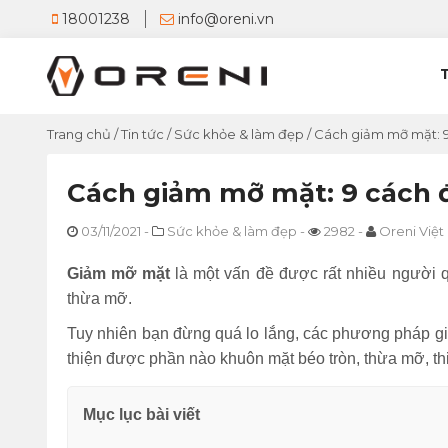
18001238
info@oreni.vn
Trang chủ
/
Tin tức
/
Sức khỏe & làm đẹp
/
Cách giảm mỡ mặt: 
Cách giảm mỡ mặt: 9 cách 
03/11/2021
-
Sức khỏe & làm đẹp
-
2982
-
Oreni Việ
Giảm mỡ mặt
là một vấn đề được rất nhiều người 
thừa mỡ.
Tuy nhiên bạn đừng quá lo lắng, các phương pháp gi
thiện được phần nào khuôn mặt béo tròn, thừa mỡ, thiê
Mục lục bài viết