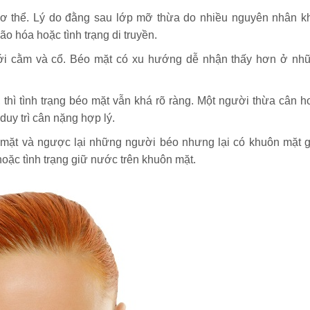
 cơ thể. Lý do đằng sau lớp mỡ thừa do nhiều nguyên nhân k
Mỗi ngày nên đi bộ
[20 thực
lão hóa hoặc tình trạng di truyền.
bao nhiêu km là tốt
tối nên 
nhất, hợp lý nhất?
giảm câ
ưới cằm và cổ. Béo mặt có xu hướng dễ nhận thấy hơn ở nh
nhanh?
[Hướng dẫn] Kỹ
Massage 
 thì tình trạng béo mặt vẫn khá rõ ràng. Một người thừa cân 
thuật chạy cự ly
Tất tần 
uy trì cân nặng hợp lý.
trung bình đúng
thuật m
mặt và ngược lại những người béo nhưng lại có khuôn mặt g
cách chi tiết
ặc tình trạng giữ nước trên khuôn mặt.
Bỏ túi 8+ bài tập eo
Nhảy dây
thon bụng phẳng
giảm ba
nhanh nhất cực đơn
calo? C
giản
không?
10 lợi ích của việc
Chạy tiế
chơi thể thao
Kỹ thuật
thường xuyên với
sức 4x1
sức khỏe
thi đấu