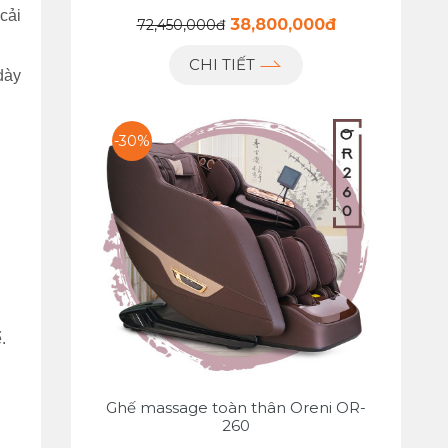
cải
38,800,000đ
72,450,000đ
CHI TIẾT
dày
-30%
.
Ghế massage toàn thân Oreni OR-
260