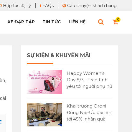
Hợp tác đại lý
FAQs
Câu chuyện khách hàng
0
XE ĐẠP TẬP
TIN TỨC
LIÊN HỆ
SỰ KIỆN & KHUYẾN MÃI
Happy Women's
Day 8/3 - Trao tình
òn,
yêu tới người phụ nữ
bạn yêu thương
cải
Khai trương Oreni
Đồng Nai-Ưu đãi lên
tới 45%, nhận quà
cực lớn