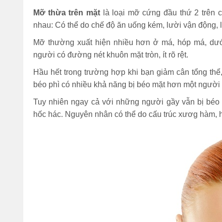
Mỡ thừa trên mặt
là loại mỡ cứng đầu thứ 2 trên
Đi bộ 30 phút giảm
nhau: Có thể do chế độ ăn uống kém, lười vận động, 
bao nhiêu calo? 1
tiếng đốt cháy bao
Mỡ thường xuất hiện nhiều hơn ở má, hóp má, d
nhiêu?
người có đường nét khuôn mặt tròn, ít rõ rệt.
(Tư vấn) Nên tập
Hầu hết trong trường hợp khi bạn giảm cân tổng thể,
thể dục vào lúc nào
béo phì có nhiều khả năng bị béo mặt hơn một người d
để giảm cân nhanh
Tuy nhiên ngay cả với những người gầy vẫn bị béo 
nhất?
hốc hác. Nguyên nhân có thể do cấu trúc xươg hàm, ho
Bỏ túi 7 cách nhảy
dây giảm mỡ bụng
hiệu quả cực nhanh
tại nhà
Sau khi ăn xong nên
làm gì để bụng
không to, tránh béo
bụng?