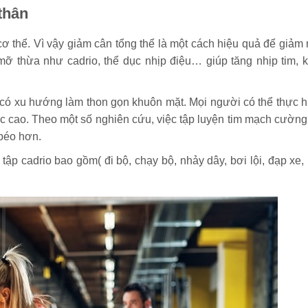
 thân
 thể. Vì vậy giảm cân tổng thể là một cách hiệu quả để giảm
 mỡ thừa như cadrio, thể dục nhịp điệu… giúp tăng nhịp tim, k
có xu hướng làm thon gọn khuôn mặt. Mọi người có thể thực h
h hoặc cao. Theo một số nghiên cứu, việc tập luyện tim mạch cườn
 béo hơn.
ập cadrio bao gồm( đi bộ, chạy bộ, nhảy dây, bơi lội, đạp xe,