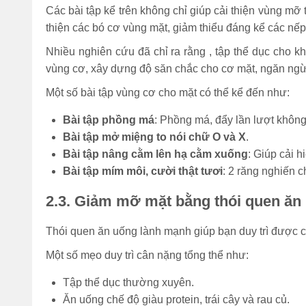
Các bài tập kể trên không chỉ giúp cải thiện vùng mỡ
thiện các bó cơ vùng mặt, giảm thiểu đáng kể các nê
Nhiều nghiên cứu đã chỉ ra rằng , tập thể dục cho k
vùng cơ, xây dựng độ săn chắc cho cơ mặt, ngăn ngừa t
Một số bài tập vùng cơ cho mặt có thể kể đến như:
Bài tập phồng má
: Phồng má, đẩy lần lượt không
Bài tập mở miệng to nói chữ O và X
.
Bài tập nâng cằm lên hạ cằm xuống
: Giúp cải h
Bài tập mím môi, cười thật tươi
: 2 răng nghiến c
2.3. Giảm mỡ mặt bằng thói quen ăn 
Thói quen ăn uống lành mạnh giúp bạn duy trì được cơ
Một số mẹo duy trì cân nặng tổng thể như:
Tập thể dục thường xuyên.
Ăn uống chế độ giàu protein, trái cây và rau củ.