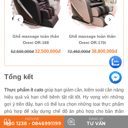
ân
Ghế massage toàn thân
Ghế massage toàn thân
G
Oreni OR-168
Oreni OR-170i
0đ
32,500,000đ
38,800,000đ
52,500,000đ
72,450,000đ
8
Tổng kết
Thực phẩm ít calo
giúp bạn giảm cân, kiểm soát cân nặng
hiệu quả và hạn chế bệnh tật rất tốt. Hy vọng với những
gợi ý trên đây, bạn có thể lựa chọn những loại thực phẩm
phù hợp để xây dựng chế độ ăn phù hợp cho bản thân
nhé.
HOTLINE
ĐĂNG KÝ
1800 1238 - 0846991199
TƯ VẤN