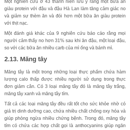
Một nghiên cứu ở 43 thanh niên lưu ý rằng một bữa ăn
giàu protein với đậu và đậu Hà Lan làm tăng cảm giác no
và giảm sự thèm ăn và đói hơn một bữa ăn giàu protein
với thịt nạc.
Một đánh giá khác của 9 nghiên cứu báo cáo rằng mọi
người cảm thấy no hơn 31% sau khi ăn đậu, một loại đậu,
so với các bữa ăn nhiều carb của mì ống và bánh mì.
2.13. Măng tây
Măng tây là một trong những loại thực phẩm chứa hàm
lượng calo thấp được nhiều người sử dụng trong thực
đơn giảm cân. Có 3 loại măng tây đó là măng tây trắng,
măng tây xanh và măng tây tím.
Tất cả các loại măng tây đều rất tốt cho sức khỏe nhờ có
giá trị dinh dưỡng cao, chứa nhiều chất chống oxy hóa và
giúp phòng ngừa nhiều chứng bệnh. Trong đó, măng tây
tím có chứa các hợp chất gọi là anthocyanins giúp ngăn