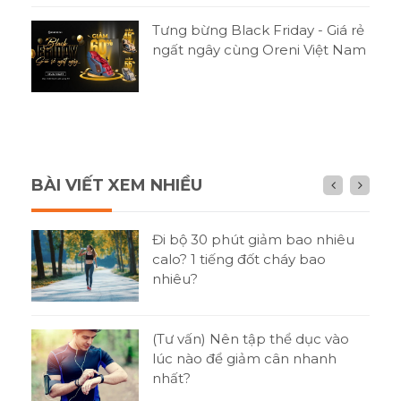
Tưng bừng Black Friday - Giá rẻ
ngất ngây cùng Oreni Việt Nam
BÀI VIẾT XEM NHIỀU
n gì
Đi bộ 30 phút giảm bao nhiêu
h?
calo? 1 tiếng đốt cháy bao
nhiêu?
tật
(Tư vấn) Nên tập thể dục vào
ni
lúc nào để giảm cân nhanh
nhất?