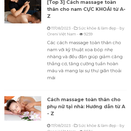
[Top 3] Cách massage toàn
thân cho nam CỰC KHOÁI từ A-
Z
17/08/2023
-
Sức khỏe & làm đẹp
- by
Oreni Việt Nam
-
9259
Các cách massage toàn thân cho
nam với kỹ thuật xoa bóp nhẹ
nhàng và đều đặn giúp giảm căng
thẳng cơ, tăng cường tuần hoàn
máu và mang lại sự thư giãn thoải
mái
Cách massage toàn thân cho
phụ nữ tại nhà: Hướng dẫn từ A
- Z
17/08/2023
-
Sức khỏe & làm đẹp
- by