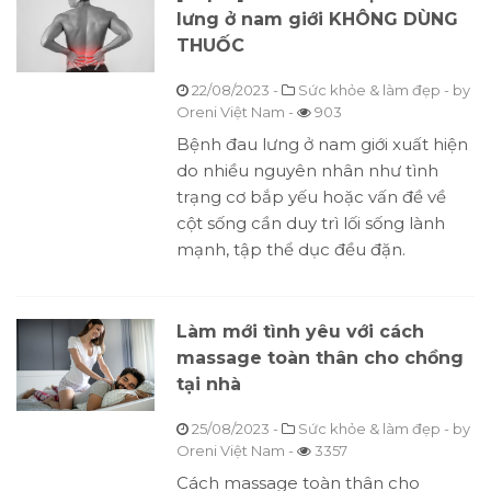
lưng ở nam giới KHÔNG DÙNG
THUỐC
22/08/2023
-
Sức khỏe & làm đẹp
- by
Oreni Việt Nam
-
903
Bệnh đau lưng ở nam giới xuất hiện
do nhiều nguyên nhân như tình
trạng cơ bắp yếu hoặc vấn đề về
cột sống cần duy trì lối sống lành
mạnh, tập thể dục đều đặn.
Làm mới tình yêu với cách
massage toàn thân cho chồng
tại nhà
25/08/2023
-
Sức khỏe & làm đẹp
- by
Oreni Việt Nam
-
3357
Cách massage toàn thân cho