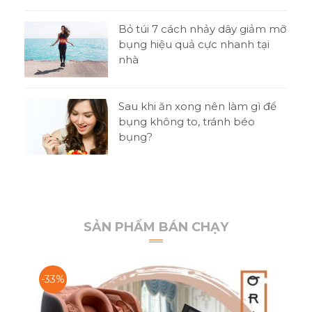
o
Bỏ túi 7 cách nhảy dây giảm mỡ
bụng hiệu quả cực nhanh tại
nhà
t
Sau khi ăn xong nên làm gì để
 thi
bụng không to, tránh béo
bụng?
SẢN PHẨM BÁN CHẠY
-33%