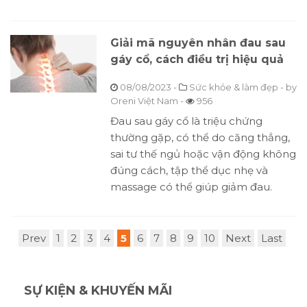
Giải mã nguyên nhân đau sau
gáy cổ, cách điều trị hiệu quả
08/08/2023
-
Sức khỏe & làm đẹp
- by
Oreni Việt Nam
-
956
Đau sau gáy cổ là triệu chứng
thường gặp, có thể do căng thẳng,
sai tư thế ngủ hoặc vận động không
đúng cách, tập thể dục nhẹ và
massage có thể giúp giảm đau.
Prev
1
2
3
4
5
6
7
8
9
10
Next
Last
SỰ KIỆN & KHUYẾN MÃI