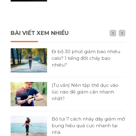
BÀI VIẾT XEM NHIỀU
n gì
Đi bộ 30 phút giảm bao nhiêu
h?
calo? 1 tiếng đốt cháy bao
nhiêu?
tật
(Tư vấn) Nên tập thể dục vào
ni
lúc nào để giảm cân nhanh
nhất?
o
Bỏ túi 7 cách nhảy dây giảm mỡ
bụng hiệu quả cực nhanh tại
nhà