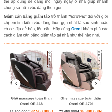
thể áp dụng dễ dàng mỗi ngày ngay ở nhà giúp nhanh
chóng sở hữu vóc dáng thon gọn.
Giảm cân bằng giấm táo
trở thành “
hot trend
” đối với giới
chị em tìm kiếm vóc dáng thon gọn nhất là sau sinh hoặc
có cơ địa dễ béo, lên cân. Hãy cùng
Oreni
khám phá các
cách giảm cân bằng giấm táo tại nhà như thế nào nhé.
ân
Ghế massage toàn thân
Ghế massage toàn thân
G
Oreni OR-168
Oreni OR-170i
0đ
32,500,000đ
38,800,000đ
52,500,000đ
72,450,000đ
8