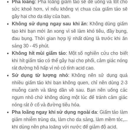
Pha loãng
: Pha loãng giấm táo sẽ dễ uống và tốt cho
sức khoẻ hơn, vì nếu không vị chua của giấm táo sẽ
gây hại cho dạ dày của bạn.
Không sử dụng ngay sau khi ăn
: Không dùng giấm
tạo khi bạn mới ăn xong vì sẽ làm khó tiêu, đầy bụng,
đau bụng. Thời gian hợp lý nhất dùng là trước khi ăn
sáng 30 - 45 phút.
Không hít mùi giấm táo
: Một số nghiên cứu cho biết
khi hít giấm táo có thể gây hại cho phổi, cảm giác nóng
rát đường hô hấp vì nó có tính acid cao.
Sử dụng từ lượng nhỏ
: Không nên sử dụng quá
nhiều giấm táo khi bạn không quen, chỉ nên dùng 2-3
muỗng canh và tăng dần về sau. Bạn nên uống các
ngụm nhỏ chứ không dùng một lúc để tránh cảm giác
nóng rát ở cổ và đường tiêu hóa.
Pha loãng ngay khi sử dụng ngoài da
: Giấm táo làm
giảm nhiễm trùng da, làm cho da sáng, làm mềm tóc,...
khi dùng nên pha loãng với nước để giảm độ acid.