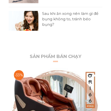
t
Sau khi ăn xong nên làm gì để
 thi
bụng không to, tránh béo
bụng?
SẢN PHẨM BÁN CHẠY
-33%