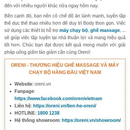
đến với nhiều người khác nữa ngay hôm nay.
Bên cạnh đó, bạn nên có chế độ ăn lành mạnh, luyện tập
thể dục thể thao nhiều hơn để duy trì Body thon gọn. Việc
sử dụng các thiết bị hỗ trợ
máy chạy bộ
,
ghế massage
, ...
sẽ giúp việc tập luyện tại nhà thuận lợi và mang hiệu quả
tốt hơn. Chúc bạn đạt được kết quả mong muốn với giải
pháp uống giấm táo giảm cân cùng Oreni!
ORENI - THƯƠNG HIỆU GHẾ MASSAGE VÀ MÁY
CHẠY BỘ HÀNG ĐẦU VIỆT NAM
Website
: oreni.vn
Fanpage
:
https://www.facebook.com/orenivietnam
Liên hệ
:
https://oreni.vn/lien-he-oreni/
HOTLINE
:
1800 1238
Hệ thống showroom
:
https://oreni.vn/showroom/