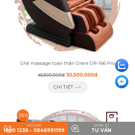
Ghế massage toàn thân Oreni OR-166 Pro
30,500,000đ
45,500,000đ
CHI TIẾT
-38%
HOTLINE
ĐĂNG KÝ
1800 1238 - 0846991199
TƯ VẤN