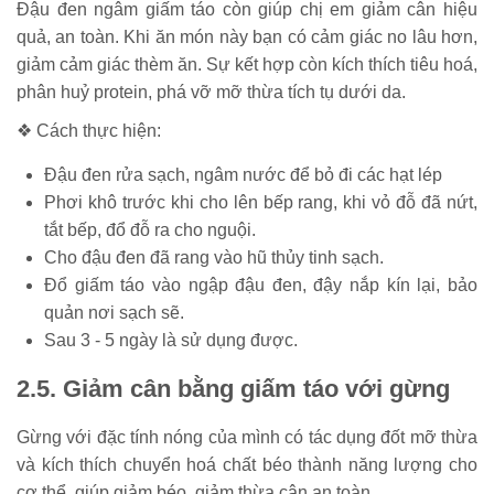
Đậu đen ngâm giấm táo còn giúp chị em giảm cân hiệu
quả, an toàn. Khi ăn món này bạn có cảm giác no lâu hơn,
giảm cảm giác thèm ăn. Sự kết hợp còn kích thích tiêu hoá,
phân huỷ protein, phá vỡ mỡ thừa tích tụ dưới da.
❖ Cách thực hiện:
Đậu đen rửa sạch, ngâm nước để bỏ đi các hạt lép
Phơi khô trước khi cho lên bếp rang, khi vỏ đỗ đã nứt,
tắt bếp, đổ đỗ ra cho nguội.
Cho đậu đen đã rang vào hũ thủy tinh sạch.
Đổ giấm táo vào ngập đậu đen, đậy nắp kín lại, bảo
quản nơi sạch sẽ.
Sau 3 - 5 ngày là sử dụng được.
2.5. Giảm cân bằng giấm táo với gừng
Gừng với đặc tính nóng của mình có tác dụng đốt mỡ thừa
và kích thích chuyển hoá chất béo thành năng lượng cho
cơ thể, giúp giảm béo, giảm thừa cân an toàn.