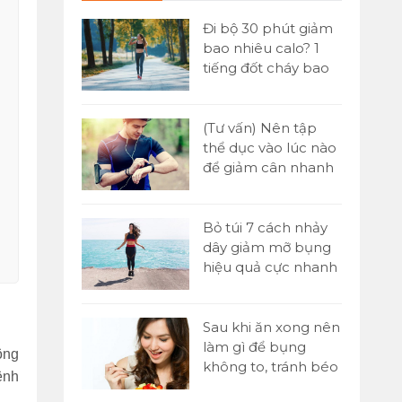
 đơn] Buổi
Đi bộ 30 phút giảm
ăn gì để
bao nhiêu calo? 1
n hiệu quả
tiếng đốt cháy bao
nhiêu?
Yoni là gì?
(Tư vấn) Nên tập
tật A-Z về kỹ
thể dục vào lúc nào
assage Yoni
để giảm cân nhanh
nhất?
 1000 cái
Bỏ túi 7 cách nhảy
o nhiêu
dây giảm mỡ bụng
ó giảm cân
hiệu quả cực nhanh
tại nhà
p sức là gì?
Sau khi ăn xong nên
 chạy tiếp
làm gì để bụng
ông
00m trong
không to, tránh béo
ệnh
bụng?