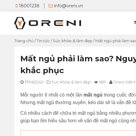
18001238
info@oreni.vn
Trang chủ
/
Tin tức
/
Sức khỏe & làm đẹp
/
Mất ngủ phải làm sa
Mất ngủ phải làm sao? Nguy
khắc phục
17/06/2021
-
Sức khỏe & làm đẹp
-
1617
-
Oreni Việt
Mỗi người ít nhất có một lần
mất ngủ
trong cuộc đời
Nhưng mất ngủ thường xuyên, kéo dài sẽ là vấn đề lớ
Có nhiều cách để chữa trị mất ngủ bằng nhiều phươn
giúp bạn tìm hiểu sâu hơn về vấn đề mất ngủ cũng như