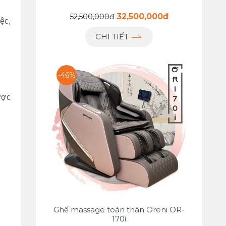
32,500,000đ
52,500,000đ
ệc,
CHI TIẾT
-46%
ược
Ghế massage toàn thân Oreni OR-
170i