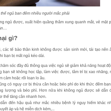
g thể ngủ ban đêm nhiều người mắc phải
hông ngủ được, xuất hiện quầng thâm xung quanh mắt, vẻ mặt 
 ăn…
ại gì?
 các tế bào thần kinh không được sản sinh mới, tái tạo nên 
i bạn bị mất ngủ kéo dài.
chăm sóc đầy đủ thông qua việc ngủ sẽ giảm khả năng hoạt độ
ng bạn sẽ không học tập, làm việc được, tâm trí bị xao nhãng, 
m cảm hoặc rối loạn lo âu.
ũng có nguy cơ bị thừa cân hoặc béo phì do khi thức đêm bạn
ng lượng và béo phì. Hơn nữa khi không ngủ được sẽ dẫn 
ơ thể tăng cân nhanh hơn.
n dẫn đến hậu quả như mắc nhiều bệnh lý nguy hiểm khác n
uyết áp và hệ miễn dịch kém,...