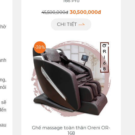
166 Pro
30,500,000đ
45,500,000đ
CHI TIẾT
phờ
-38%
ảnh
ng,
mỏi
 sẽ
đến
hau
Ghế massage toàn thân Oreni OR-
168