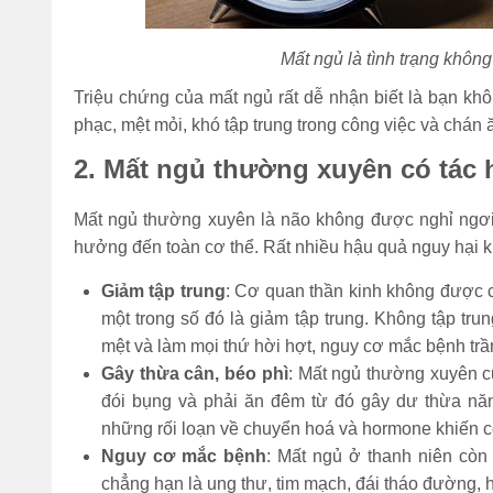
Mất ngủ là tình trạng khôn
Triệu chứng của mất ngủ rất dễ nhận biết là bạn k
phạc, mệt mỏi, khó tập trung trong công việc và chán
2. Mất ngủ thường xuyên có tác h
Mất ngủ thường xuyên là não không được nghỉ ngơi,
hưởng đến toàn cơ thể. Rất nhiều hậu quả nguy hại kh
Giảm tập trung
: Cơ quan thần kinh không được 
một trong số đó là giảm tập trung. Không tập tru
mệt và làm mọi thứ hời hợt, nguy cơ mắc bệnh trầ
Gây thừa cân, béo phì
: Mất ngủ thường xuyên c
đói bụng và phải ăn đêm từ đó gây dư thừa nă
những rối loạn về chuyển hoá và hormone khiến c
Nguy cơ mắc bệnh
: Mất ngủ ở thanh niên cò
chẳng hạn là ung thư, tim mạch, đái tháo đường, h