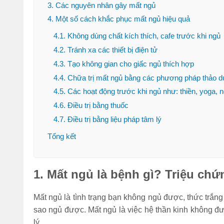
3. Các nguyên nhân gây mất ngủ
Đi bộ 30 phút giảm
4. Một số cách khắc phục mất ngủ hiệu quả
bao nhiêu calo? 1
4.1. Không dùng chất kích thích, cafe trước khi ngủ
tiếng đốt cháy bao
nhiêu?
4.2. Tránh xa các thiết bị điện tử
4.3. Tạo không gian cho giấc ngủ thích hợp
(Tư vấn) Nên tập
4.4. Chữa trị mất ngủ bằng các phương pháp thảo 
thể dục vào lúc nào
4.5. Các hoạt động trước khi ngủ như: thiền, yoga, 
để giảm cân nhanh
nhất?
4.6. Điều trị bằng thuốc
4.7. Điều trị bằng liệu pháp tâm lý
Bỏ túi 7 cách nhảy
Tổng kết
dây giảm mỡ bụng
hiệu quả cực nhanh
tại nhà
1. Mất ngủ là bệnh gì? Triệu chứ
Sau khi ăn xong nên
làm gì để bụng
Mất ngủ là tình trạng bạn không ngủ được, thức trắn
không to, tránh béo
sao ngủ được. Mất ngủ là việc hệ thần kinh không đư
bụng?
lý.