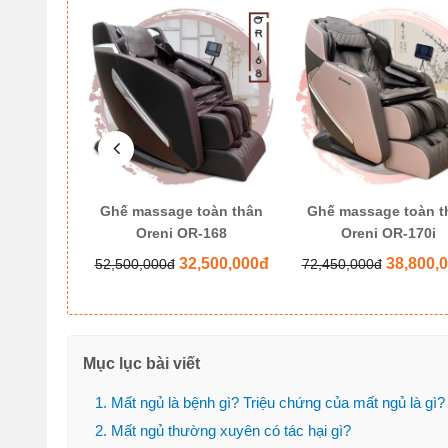
oàn thân
Ghế massage toàn thân
Ghế massage toàn t
6 Pro
Oreni OR-168
Oreni OR-170i
500,000đ
32,500,000đ
38,800,
52,500,000đ
72,450,000đ
Mục lục bài viết
1. Mất ngủ là bệnh gì? Triệu chứng của mất ngủ là gì?
2. Mất ngủ thường xuyên có tác hại gì?