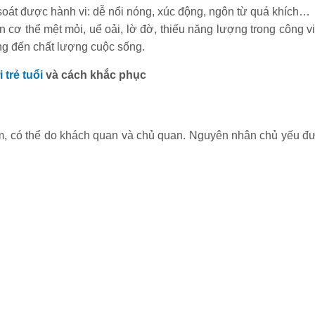
m soát được hành vi: dễ nổi nóng, xúc động, ngôn từ quá khích…
n cơ thể mệt mỏi, uể oải, lờ đờ, thiếu năng lượng trong công vi
g đến chất lượng cuộc sống.
trẻ tuổi
và cách khắc phục
m, có thể do khách quan và chủ quan. Nguyên nhân chủ yếu đ