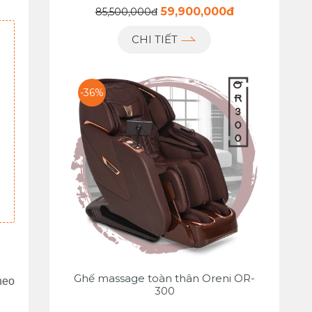
59,900,000đ
85,500,000đ
CHI TIẾT
-36%
Ghế massage toàn thân Oreni OR-
heo
300