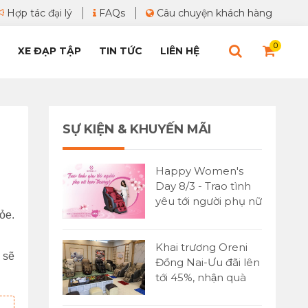
Hợp tác đại lý
FAQs
Câu chuyện khách hàng
0
XE ĐẠP TẬP
TIN TỨC
LIÊN HỆ
SỰ KIỆN & KHUYẾN MÃI
Happy Women's
Day 8/3 - Trao tình
yêu tới người phụ nữ
ỏe.
bạn yêu thương
Khai trương Oreni
sẽ
Đồng Nai-Ưu đãi lên
tới 45%, nhận quà
cực lớn