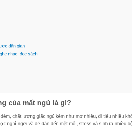
Mỗi ngày nên đi bộ
[20 thực
bao nhiêu km là tốt
tối nên 
nhất, hợp lý nhất?
giảm câ
nhanh?
[Hướng dẫn] Kỹ
Massage 
dược dân gian
thuật chạy cự ly
Tất tần 
nghe nhạc, đọc sách
trung bình đúng
thuật m
cách chi tiết
Bỏ túi 8+ bài tập eo
Nhảy dây
thon bụng phẳng
giảm ba
nhanh nhất cực đơn
calo? C
giản
không?
ng của mất ngủ là gì?
10 lợi ích của việc
Chạy tiế
chơi thể thao
Kỹ thuật
g đêm, chất lượng giấc ngủ kém như mơ nhiều, đi tiểu nhiều kh
thường xuyên với
sức 4x1
ợc nghỉ ngơi và dễ dẫn đến mệt mỏi, stress và sinh ra nhiều b
sức khỏe
thi đấu