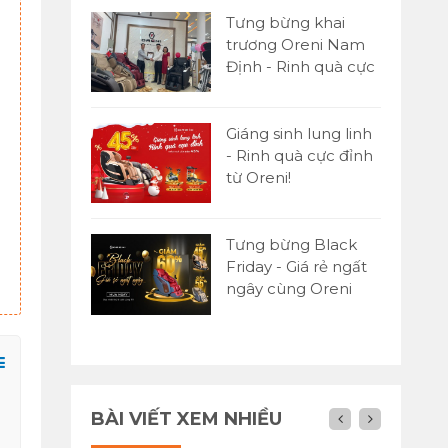
Tưng bừng khai
trương Oreni Nam
Định - Rinh quà cực
đỉnh
Giáng sinh lung linh
- Rinh quà cực đỉnh
từ Oreni!
Ghế massage Oreni OR-
Ghế massage Oreni OR-
450
280 Plus
Tưng bừng Black
62,500,000đ
65,000,000đ
89,000,000đ
85,000,000đ
1
Friday - Giá rẻ ngất
ngây cùng Oreni
Việt Nam
BÀI VIẾT XEM NHIỀU