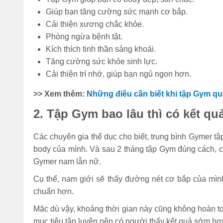
Giúp bạn tăng cường sức mạnh cơ bắp.
Cải thiện xương chắc khỏe.
Phòng ngừa bệnh tật.
Kích thích tinh thần sảng khoái.
Tăng cường sức khỏe sinh lực.
Cải thiện trí nhớ, giúp bạn ngủ ngon hơn.
>> Xem thêm:
Những điều cần biết khi tập Gym qu
2. Tập Gym bao lâu thì có kết qu
Các chuyên gia thể dục cho biết, trung bình Gymer tậ
body của mình. Và sau 2 tháng tập Gym đúng cách, c
Gymer nam lẫn nữ.
Cụ thể, nam giới sẽ thấy đường nét cơ bắp của mìn
chuẩn hơn.
Mặc dù vậy, khoảng thời gian này cũng không hoàn toà
mục tiêu tập luyện nên có người thấy kết quả sớm h