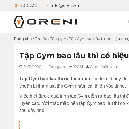
18001238
info@oreni.vn
Trang chủ
/
Tin tức
/
Tập gym
/
Tập Gym bao lâu thì có hiệu quả
Tập Gym bao lâu thì có hiệu
31/12/2020
-
Tập gym
-
22061
-
Oreni Việt Nam
Tập Gym bao lâu thì có hiệu quả
, có được body đẹ
chuẩn bị tham gia tập Gym nhằm cải thiện vóc dáng.
Việc biết được quá trình tập Gym diễn ra bao lâu thì 
luyện cao. Với thắc mắc nên tập Gym bao lâu thì có k
sau đây nhé!