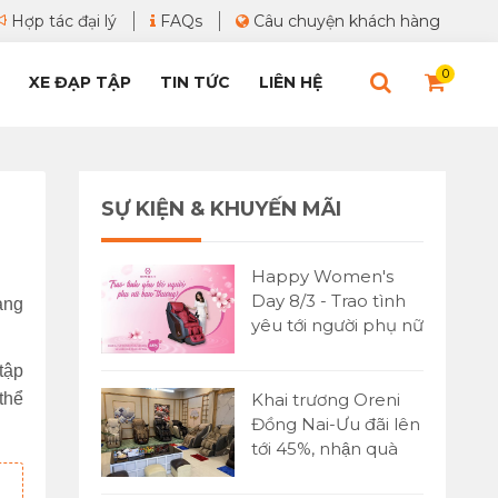
Hợp tác đại lý
FAQs
Câu chuyện khách hàng
0
XE ĐẠP TẬP
TIN TỨC
LIÊN HỆ
SỰ KIỆN & KHUYẾN MÃI
Happy Women's
Day 8/3 - Trao tình
ang
yêu tới người phụ nữ
bạn yêu thương
tập
thể
Khai trương Oreni
Đồng Nai-Ưu đãi lên
tới 45%, nhận quà
cực lớn