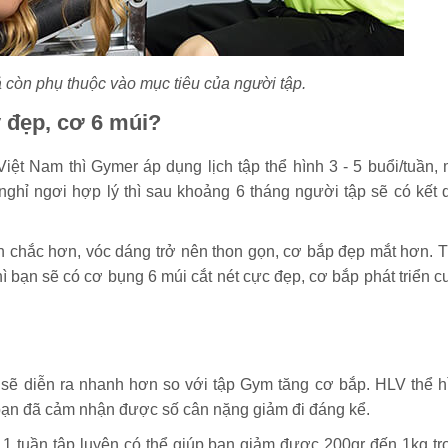
ả còn phụ thuộc vào mục tiêu của người tập.
y đẹp, cơ 6 múi?
ệt Nam thì Gymer áp dụng lịch tập thể hình 3 - 5 buổi/tuần, 
 nghỉ ngơi hợp lý thì sau khoảng 6 tháng người tập sẽ có kết 
 chắc hơn, vóc dáng trở nên thon gọn, cơ bắp đẹp mắt hơn. T
hì bạn sẽ có cơ bụng 6 múi cắt nét cực đẹp, cơ bắp phát triển c
 sẽ diễn ra nhanh hơn so với tập Gym tăng cơ bắp. HLV thể h
 bạn đã cảm nhận được số cân nặng giảm đi đáng kể.
1 tuần tập luyện có thể giúp bạn giảm được 200gr đến 1kg tr