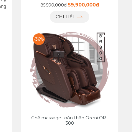
59,900,000đ
85,500,000đ
ặng
CHI TIẾT
-36%
Ghế massage toàn thân Oreni OR-
300