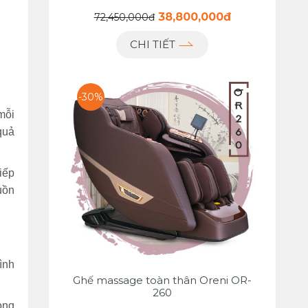
38,800,000đ
72,450,000đ
CHI TIẾT
-30%
mỗi
quả
iếp
uồn
ình
Ghế massage toàn thân Oreni OR-
260
ọng