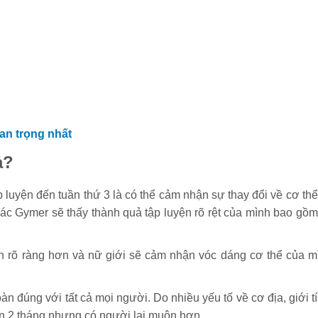
an trọng nhất
ả?
p luyện đến tuần thứ 3 là có thể cảm nhận sự thay đổi về cơ thể
ác Gymer sẽ thấy thành quả tập luyện rõ rệt của mình bao gồm
h rõ ràng hơn và nữ giới sẽ cảm nhận vóc dáng cơ thể của m
n đúng với tất cả mọi người. Do nhiều yếu tố về cơ địa, giới tí
ơn 2 tháng nhưng có người lại muộn hơn.