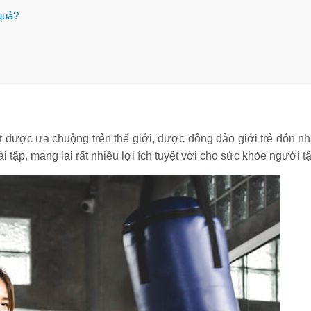
 quả?
Mỗi ngày nên đi bộ
[20 thực
bao nhiêu km là tốt
tối nên 
nhất, hợp lý nhất?
giảm câ
nhanh?
[Hướng dẫn] Kỹ
Massage 
thuật chạy cự ly
Tất tần 
trung bình đúng
thuật m
t được ưa chuộng trên thế giới, được đông đảo giới trẻ đón nh
cách chi tiết
tập, mang lại rất nhiều lợi ích tuyệt vời cho sức khỏe người tậ
Bỏ túi 8+ bài tập eo
Nhảy dây
thon bụng phẳng
giảm ba
nhanh nhất cực đơn
calo? C
giản
không?
10 lợi ích của việc
Chạy tiế
chơi thể thao
Kỹ thuật
thường xuyên với
sức 4x1
sức khỏe
thi đấu