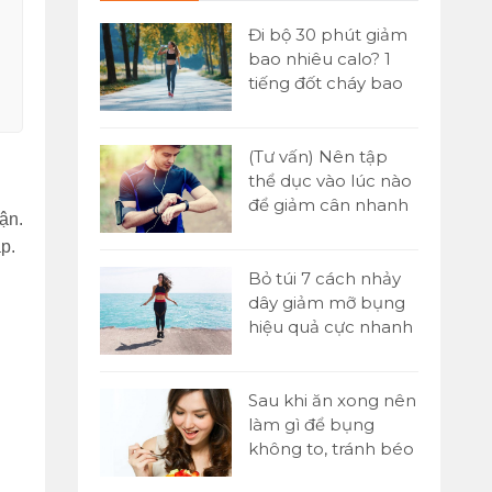
 đơn] Buổi
Đi bộ 30 phút giảm
ăn gì để
bao nhiêu calo? 1
n hiệu quả
tiếng đốt cháy bao
nhiêu?
Yoni là gì?
(Tư vấn) Nên tập
tật A-Z về kỹ
thể dục vào lúc nào
assage Yoni
để giảm cân nhanh
ận.
nhất?
p.
 1000 cái
Bỏ túi 7 cách nhảy
o nhiêu
dây giảm mỡ bụng
ó giảm cân
hiệu quả cực nhanh
tại nhà
p sức là gì?
Sau khi ăn xong nên
 chạy tiếp
làm gì để bụng
00m trong
không to, tránh béo
bụng?