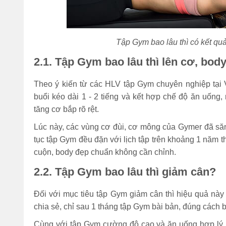
Tập Gym bao lâu thì có kết qu
2.1. Tập Gym bao lâu thì lên cơ, bod
Theo ý kiến từ các HLV tập Gym chuyên nghiệp tại Vi
buổi kéo dài 1 - 2 tiếng và kết hợp chế độ ăn uống,
tăng cơ bắp rõ rệt.
Lúc này, các vùng cơ đùi, cơ mông của Gymer đã săn
tục tập Gym đều đặn với lịch tập trên khoảng 1 năm t
cuộn, body đẹp chuẩn không cần chỉnh.
2.2. Tập Gym bao lâu thì giảm cân?
Đối với mục tiêu tập Gym giảm cân thì hiệu quả này
chia sẻ, chỉ sau 1 tháng tập Gym bài bản, đúng cách
Cùng với tập Gym cường độ cao và ăn uống hợp lý, 