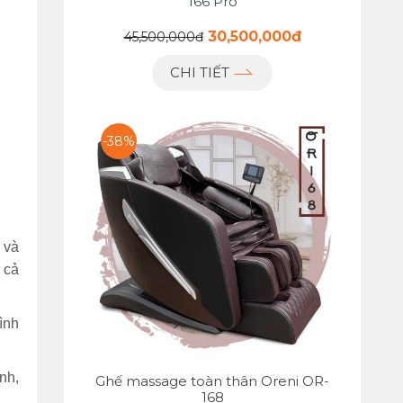
166 Pro
30,500,000đ
45,500,000đ
CHI TIẾT
-38%
 và
 cả
ình
nh,
Ghế massage toàn thân Oreni OR-
168