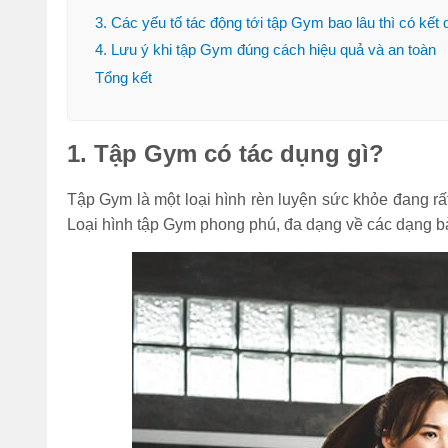
3. Các yếu tố tác động tới tập Gym bao lâu thì có kết
Đi bộ 30 phút giảm
4. Lưu ý khi tập Gym đúng cách hiệu quả và an toàn
bao nhiêu calo? 1
tiếng đốt cháy bao
Tổng kết
nhiêu?
(Tư vấn) Nên tập
1. Tập Gym có tác dụng gì?
thể dục vào lúc nào
để giảm cân nhanh
Tập Gym là một loại hình rèn luyện sức khỏe đang rấ
nhất?
Loại hình tập Gym phong phú, đa dạng về các dạng bài 
Bỏ túi 7 cách nhảy
dây giảm mỡ bụng
hiệu quả cực nhanh
tại nhà
Sau khi ăn xong nên
làm gì để bụng
không to, tránh béo
bụng?