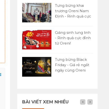
Tưng bừng khai
trương Oreni Nam
Định - Rinh quà cực
đỉnh
Giáng sinh lung linh
- Rinh quà cực đỉnh
từ Oreni!
Máy chạy bộ Oreni RE-6
26,500,000đ
Tưng bừng Black
Friday - Giá rẻ ngất
ngây cùng Oreni
Việt Nam
BÀI VIẾT XEM NHIỀU