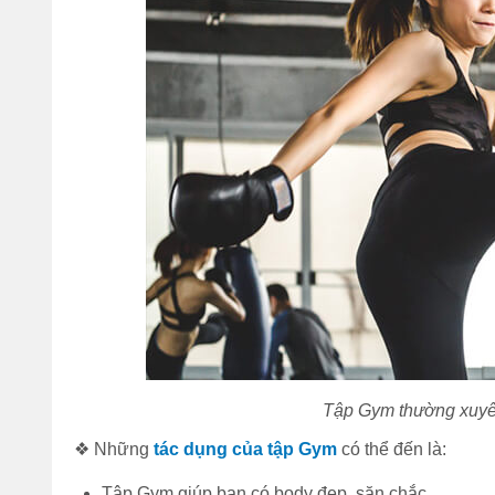
Tập Gym thường xuyên
❖ Những
tác dụng của tập Gym
có thể đến là:
Tập Gym giúp bạn có body đẹp, săn chắc.