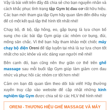
Vậy là bài viết trên đây đã chia sẻ cho bạn nguyên nhân và
cách khắc phục tình trạng
tập Gym bị đau cơ
rất hữu hiệu.
Các bạn mới tham gia tập Gym hãy quan tâm đến điều này
để có một kết quả tập thể hình tốt nhất nhé!
Chạy bộ, đi bộ, tập hông, eo, gập bụng là lựa chọn bổ
sung cho các bài tập Gym giúp các nhóm cơ bụng, đùi,
mông săn chắc. Vì thế bạn hãy tham khảo một chiếc
máy
chạy bộ điện
Oreni
để tập luyện tại nhà là sự lựa chọn tốt
nhất cho sức khỏe và vóc dáng vạn người mê nhé!
Bên cạnh đó, bạn cũng nên thư giãn cơ thể trên
ghế
massage
sau mỗi buổi tập Gym giúp làm giảm cơn đau
nhức và phục hồi các nhóm cơ tốt hơn nhé!
Cảm ơn bạn đã quan tâm theo dõi bài viết! Hãy thường
xuyên truy cập vào website để cập nhật những
kinh
nghiệm tập Gym
được chia sẻ từ các HLV thể hình nhé!
ORENI - THƯƠNG HIỆU GHẾ MASSAGE VÀ MÁY