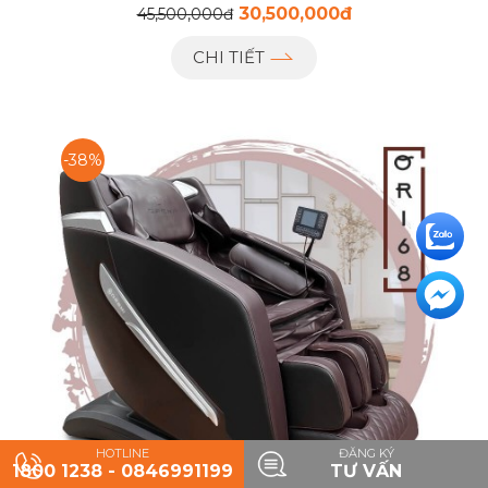
30,500,000đ
45,500,000đ
CHI TIẾT
-38%
HOTLINE
ĐĂNG KÝ
1800 1238 - 0846991199
TƯ VẤN