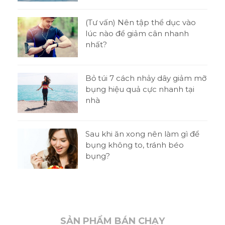
tật
(Tư vấn) Nên tập thể dục vào
ni
lúc nào để giảm cân nhanh
nhất?
o
Bỏ túi 7 cách nhảy dây giảm mỡ
bụng hiệu quả cực nhanh tại
nhà
t
Sau khi ăn xong nên làm gì để
 thi
bụng không to, tránh béo
bụng?
SẢN PHẨM BÁN CHẠY