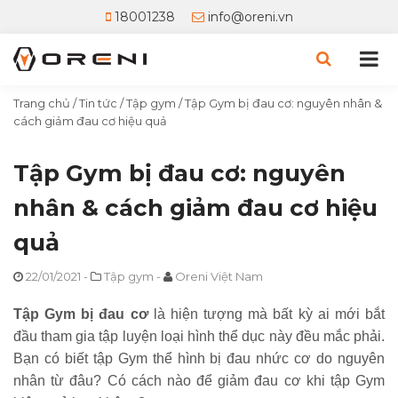
18001238
info@oreni.vn
Trang chủ
/
Tin tức
/
Tập gym
/
Tập Gym bị đau cơ: nguyên nhân &
cách giảm đau cơ hiệu quả
Tập Gym bị đau cơ: nguyên
nhân & cách giảm đau cơ hiệu
quả
22/01/2021
-
Tập gym
-
Oreni Việt Nam
Tập Gym bị đau cơ
là hiện tượng mà bất kỳ ai mới bắt
đầu tham gia tập luyện loại hình thể dục này đều mắc phải.
Bạn có biết tập Gym thể hình bị đau nhức cơ do nguyên
nhân từ đâu? Có cách nào để giảm đau cơ khi tập Gym