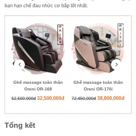
bạn hạn chế đau nhức cơ bắp tốt nhất.
ân
Ghế massage toàn thân
Ghế massage toàn thân
G
Oreni OR-168
Oreni OR-170i
0đ
32,500,000đ
38,800,000đ
52,500,000đ
72,450,000đ
8
Tổng kết