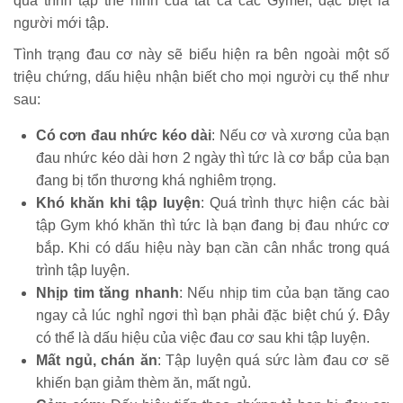
quá trình tập thể hình của tất cả các Gymer, đặc biệt là
người mới tập.
Tình trạng đau cơ này sẽ biểu hiện ra bên ngoài một số
triệu chứng, dấu hiệu nhận biết cho mọi người cụ thể như
sau:
Có cơn đau nhức kéo dài
: Nếu cơ và xương của bạn
đau nhức kéo dài hơn 2 ngày thì tức là cơ bắp của bạn
đang bị tổn thương khá nghiêm trọng.
Khó khăn khi tập luyện
: Quá trình thực hiện các bài
tập Gym khó khăn thì tức là bạn đang bị đau nhức cơ
bắp. Khi có dấu hiệu này bạn cần cân nhắc trong quá
trình tập luyện.
Nhịp tim tăng nhanh
: Nếu nhịp tim của bạn tăng cao
ngay cả lúc nghỉ ngơi thì bạn phải đặc biệt chú ý. Đây
có thể là dấu hiệu của việc đau cơ sau khi tập luyện.
Mất ngủ, chán ăn
: Tập luyện quá sức làm đau cơ sẽ
khiến bạn giảm thèm ăn, mất ngủ.