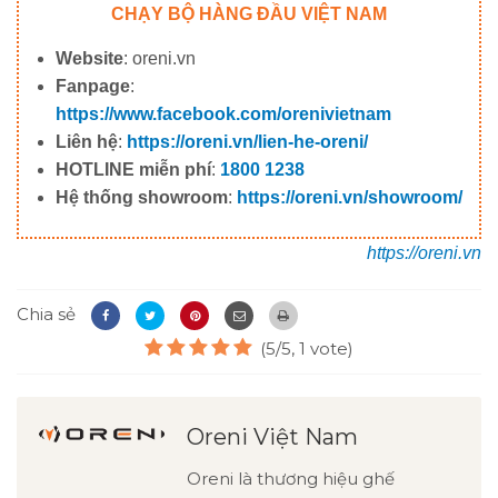
CHẠY BỘ HÀNG ĐẦU VIỆT NAM
Website
: oreni.vn
Fanpage
:
https://www.facebook.com/orenivietnam
Liên hệ
:
https://oreni.vn/lien-he-oreni/
HOTLINE miễn phí
:
1800 1238
Hệ thống showroom
:
https://oreni.vn/showroom/
https://oreni.vn
Chia sẻ
(5/5, 1 vote)
Oreni Việt Nam
Oreni là thương hiệu ghế