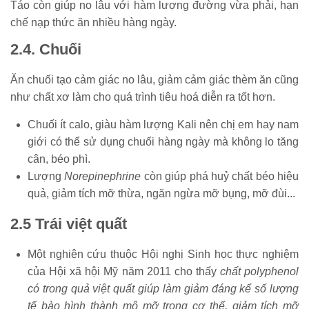
Táo còn giúp no lâu với hàm lượng đường vừa phải, hạn
chế nạp thức ăn nhiều hàng ngày.
2.4. Chuối
Ăn chuối tạo cảm giác no lâu, giảm cảm giác thèm ăn cũng
như chất xơ làm cho quá trình tiêu hoá diễn ra tốt hơn.
Chuối ít calo, giàu hàm lượng Kali nên chị em hay nam
giới có thể sử dụng chuối hàng ngày mà không lo tăng
cân, béo phì.
Lượng
Norepinephrine
còn giúp phá huỷ chất béo hiệu
quả, giảm tích mỡ thừa, ngăn ngừa mỡ bụng, mỡ đùi...
2.5 Trái việt quất
Một nghiên cứu thuộc Hội nghị Sinh học thực nghiệm
của Hội xã hội Mỹ năm 2011 cho thấy
chất polyphenol
có trong quả việt quất giúp làm giảm đáng kể số lượng
tế bào hình thành mô mỡ trong cơ thể, giảm tích mỡ