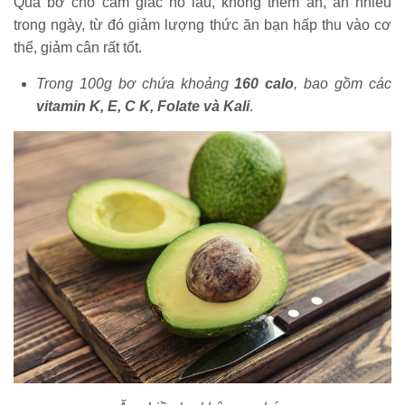
Quả bơ cho cảm giác no lâu, không thèm ăn, ăn nhiều
trong ngày, từ đó giảm lượng thức ăn bạn hấp thu vào cơ
thể, giảm cân rất tốt.
Trong 100g bơ chứa khoảng
160 calo
, bao gồm các
vitamin K, E, C K, Folate và Kali
.