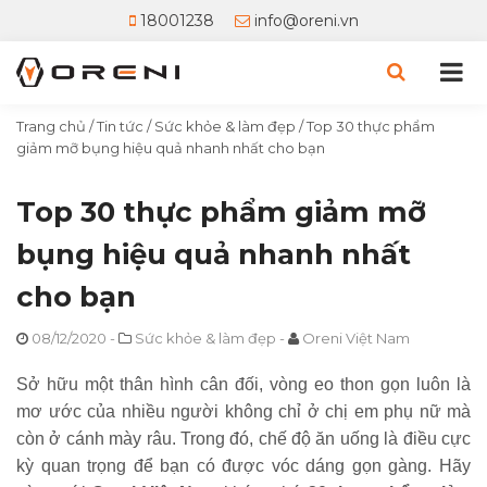
18001238
info@oreni.vn
Trang chủ
/
Tin tức
/
Sức khỏe & làm đẹp
/
Top 30 thực phẩm
giảm mỡ bụng hiệu quả nhanh nhất cho bạn
Top 30 thực phẩm giảm mỡ
bụng hiệu quả nhanh nhất
cho bạn
08/12/2020
-
Sức khỏe & làm đẹp
-
Oreni Việt Nam
Sở hữu một thân hình cân đối, vòng eo thon gọn luôn là
mơ ước của nhiều người không chỉ ở chị em phụ nữ mà
còn ở cánh mày râu. Trong đó, chế độ ăn uống là điều cực
kỳ quan trọng để bạn có được vóc dáng gọn gàng. Hãy