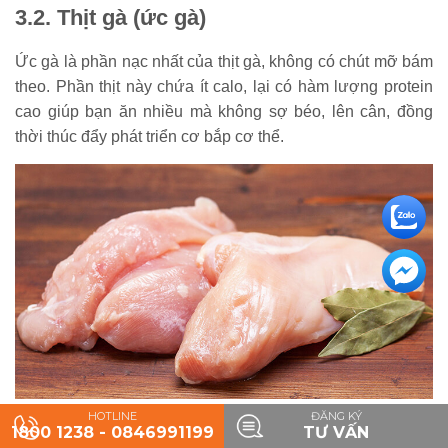
3.2. Thịt gà (ức gà)
Ức gà là phần nạc nhất của thịt gà, không có chút mỡ bám
theo. Phần thịt này chứa ít calo, lại có hàm lượng protein
cao giúp bạn ăn nhiều mà không sợ béo, lên cân, đồng
thời thúc đẩy phát triển cơ bắp cơ thể.
HOTLINE
ĐĂNG KÝ
Ức gà là phần nguyên thịt nạc, giàu đạm, tốt cho chế độ
1800 1238 - 0846991199
TƯ VẤN