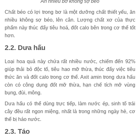
Ăn nhiều bơ không sợ béo
Chất béo có lợi trong bơ là một dưỡng chất thiết yếu, ăn
nhiều không sợ béo, lên cân. Lượng chất xơ của thực
phẩm này thúc đẩy tiêu hoá, đốt calo bên trong cơ thể tốt
hơn.
2.2. Dưa hấu
Loại hoa quả này chứa rất nhiều nước, chiếm đến 92%
giúp thải bỏ độc tố, tiêu hao mỡ thừa, thúc đẩy việc tiêu
thức ăn và đốt calo trong cơ thể. Axit amin trong dưa hấu
còn có công dụng đốt mỡ thừa, hạn chế tích mỡ vùng
bụng, đùi, mông.
Dưa hấu có thể dùng trực tiếp, làm nước ép, sinh tố trái
cây đều rất ngon miệng, nhất là trong những ngày hè, cơ
thể bị háo nước.
2.3. Táo