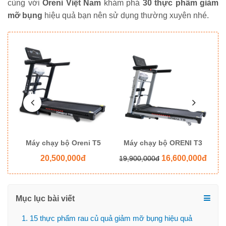
cùng với
Oreni Việt Nam
khám phá
30
thực phẩm giảm
mỡ bụng
hiệu quả bạn nên sử dụng thường xuyên nhé.
8
Máy chạy bộ Oreni T5
Máy chạy bộ ORENI T3
M
20,500,000đ
16,600,000đ
19,900,000đ
Mục lục bài viết
1. 15 thực phẩm rau củ quả giảm mỡ bụng hiệu quả