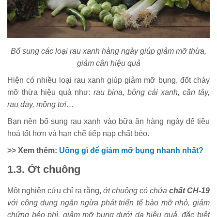
Bổ sung các loại rau xanh hàng ngày giúp giảm mỡ thừa,
giảm cân hiệu quả
Hiện có nhiều loại rau xanh giúp giảm mỡ bụng, đốt cháy
mỡ thừa hiệu quả như:
rau bina, bông cải xanh, cần tây,
rau đay, mồng tơi…
Bạn nên bổ sung rau xanh vào bữa ăn hàng ngày để tiêu
hoá tốt hơn và hạn chế tiếp nạp chất béo.
>> Xem thêm:
Uống gì để giảm mỡ bụng nhanh nhất?
1.3. Ớt chuông
Một nghiên cứu chỉ ra rằng,
ớt chuông có chứa
chất CH-19
với công dụng ngăn ngừa phát triển tế bào mỡ nhỏ, giảm
chứng béo phì, giảm mỡ bụng dưới da hiệu quả, đặc biệt