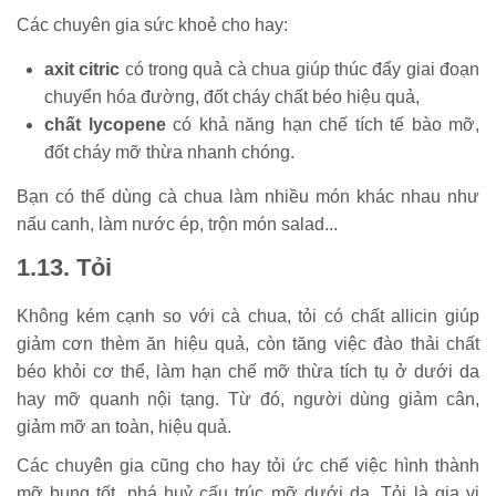
Các chuyên gia sức khoẻ cho hay:
axit citric
có trong quả cà chua giúp thúc đẩy giai đoạn
chuyển hóa đường, đốt cháy chất béo hiệu quả,
chất lycopene
có khả năng hạn chế tích tế bào mỡ,
đốt cháy mỡ thừa nhanh chóng.
Bạn có thể dùng cà chua làm nhiều món khác nhau như
nấu canh, làm nước ép, trộn món salad...
1.13. Tỏi
Không kém cạnh so với cà chua, tỏi có chất allicin giúp
giảm cơn thèm ăn hiệu quả, còn tăng việc đào thải chất
béo khỏi cơ thể, làm hạn chế mỡ thừa tích tụ ở dưới da
hay mỡ quanh nội tạng. Từ đó, người dùng giảm cân,
giảm mỡ an toàn, hiệu quả.
Các chuyên gia cũng cho hay tỏi ức chế việc hình thành
mỡ bụng tốt, phá huỷ cấu trúc mỡ dưới da. Tỏi là gia vị