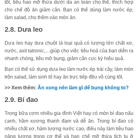
tốt, tiêu hao mỡ thừa dưới da an toàn cho thể, thích hợp
cho chế độ ăn giảm cân. Bạn có thể dùng làm nước ép,
làm salad, cho thêm vào món ăn.
2.8. Dưa leo
Dưa leo hay dưa chuột là loại quả có lượng lớn chất xơ,
nước, axit tatronic,…giúp cho việc tiêu hoá của bạn diễn ra
nhanh chóng, tiêu mỡ bụng, giảm cân cực kỳ hiệu quả.
Bạn có thể sử dụng dưa leo làm nước ép trái cây, làm món
trộn salad, làm sinh tố hay ăn trực tiếp đều vô cùng tốt.
>> Xem thêm:
Ăn xong nên làm gì để bụng không to?
2.9. Bí đao
Trong bữa cơm nhiều gia đình Việt hay có món bí đao nấu
canh, hầm xương thanh đạm và dễ ăn. Trong bí đao có
nhiều chất xơ, hàm lượng nước cao, điều này làm tiêu hao
năng lượng trong cơ thể và hạn chế mỡ thừa tích tụ ở