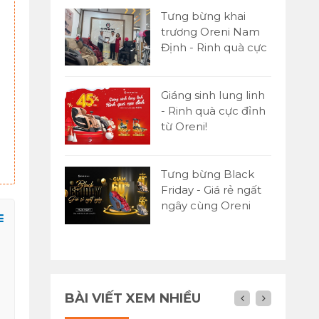
Tưng bừng khai
trương Oreni Nam
Định - Rinh quà cực
đỉnh
Giáng sinh lung linh
- Rinh quà cực đỉnh
từ Oreni!
Máy chạy bộ Oreni RE-6
26,500,000đ
Tưng bừng Black
Friday - Giá rẻ ngất
ngây cùng Oreni
Việt Nam
BÀI VIẾT XEM NHIỀU