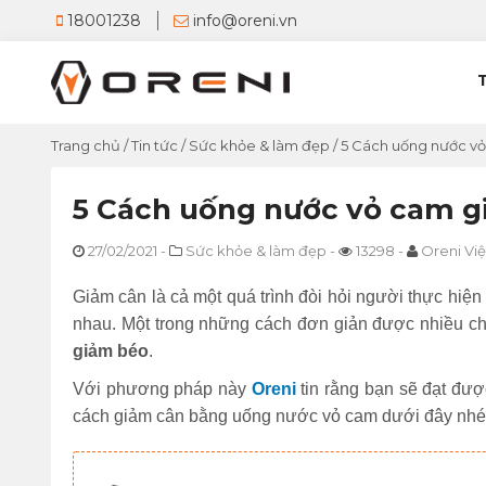
18001238
info@oreni.vn
Trang chủ
/
Tin tức
/
Sức khỏe & làm đẹp
/
5 Cách uống nước v
5 Cách uống nước vỏ cam g
27/02/2021
-
Sức khỏe & làm đẹp
-
13298
-
Oreni Vi
Giảm cân là cả một quá trình đòi hỏi người thực hiệ
nhau. Một trong những cách đơn giản được nhiều chị
giảm béo
.
Với phương pháp này
Oreni
tin rằng bạn sẽ đạt đư
cách giảm cân bằng uống nước vỏ cam dưới đây nhé