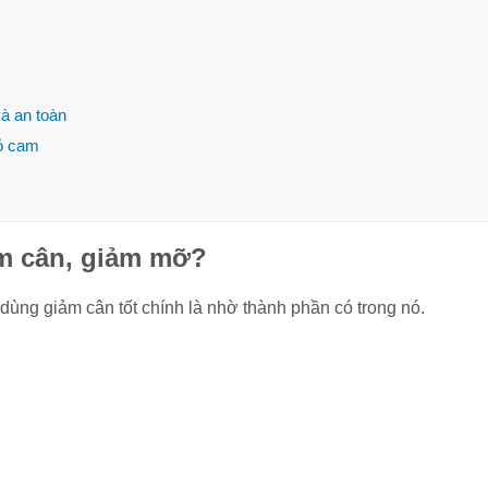
Mỗi ngày nên đi bộ
[20 thực
bao nhiêu km là tốt
tối nên 
nhất, hợp lý nhất?
giảm câ
nhanh?
à an toàn
vỏ cam
[Hướng dẫn] Kỹ
Massage 
thuật chạy cự ly
Tất tần 
trung bình đúng
thuật m
cách chi tiết
ảm cân, giảm mỡ?
Bỏ túi 8+ bài tập eo
Nhảy dây
thon bụng phẳng
giảm ba
ùng giảm cân tốt chính là nhờ thành phần có trong nó.
nhanh nhất cực đơn
calo? C
giản
không?
10 lợi ích của việc
Chạy tiế
chơi thể thao
Kỹ thuật
thường xuyên với
sức 4x1
sức khỏe
thi đấu