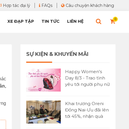
Hợp tác đại lý
FAQs
Câu chuyện khách hàng
0
XE ĐẠP TẬP
TIN TỨC
LIÊN HỆ
SỰ KIỆN & KHUYẾN MÃI
Happy Women's
Day 8/3 - Trao tình
hác
yêu tới người phụ nữ
ân,
bạn yêu thương
ững
Khai trương Oreni
Đồng Nai-Ưu đãi lên
tới 45%, nhận quà
cực lớn