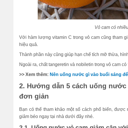
Vỏ cam có nhiều
Với hàm lượng vitamin C trong vỏ cam cũng tham gia
hiệu quả.
Thành phần này cũng giúp hạn chế tích mỡ thừa, hình
Ngoài ra, chất tangeretin và nobiletin trong vỏ cam 
>> Xem thêm:
Nên uống nước gì vào buổi sáng để
2. Hướng dẫn 5 cách uống nước 
đơn giản
Bạn có thể tham khảo một số cách phổ biến, được
giảm béo ngay tại nhà dưới đây nhé.
2.1. Uống nước vỏ cam giảm cân vớ