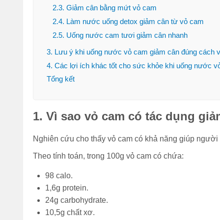
2.3. Giảm cân bằng mứt vỏ cam
Đi bộ 30 phút giảm
2.4. Làm nước uống detox giảm cân từ vỏ cam
bao nhiêu calo? 1
2.5. Uống nước cam tươi giảm cân nhanh
tiếng đốt cháy bao
nhiêu?
3. Lưu ý khi uống nước vỏ cam giảm cân đúng cách v
4. Các lợi ích khác tốt cho sức khỏe khi uống nước 
(Tư vấn) Nên tập
Tổng kết
thể dục vào lúc nào
để giảm cân nhanh
nhất?
1. Vì sao vỏ cam có tác dụng gi
Bỏ túi 7 cách nhảy
dây giảm mỡ bụng
Nghiên cứu cho thấy vỏ cam có khả năng giúp người d
hiệu quả cực nhanh
Theo tính toán, trong 100g vỏ cam có chứa:
tại nhà
98 calo.
Sau khi ăn xong nên
1,6g protein.
làm gì để bụng
không to, tránh béo
24g carbohydrate.
bụng?
10,5g chất xơ.