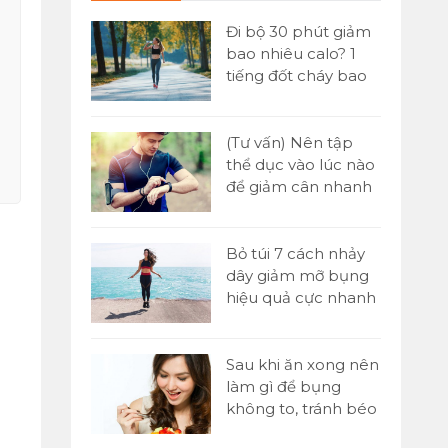
 đơn] Buổi
Đi bộ 30 phút giảm
ăn gì để
bao nhiêu calo? 1
n hiệu quả
tiếng đốt cháy bao
nhiêu?
Yoni là gì?
(Tư vấn) Nên tập
tật A-Z về kỹ
thể dục vào lúc nào
assage Yoni
để giảm cân nhanh
nhất?
 1000 cái
Bỏ túi 7 cách nhảy
o nhiêu
dây giảm mỡ bụng
ó giảm cân
hiệu quả cực nhanh
tại nhà
p sức là gì?
Sau khi ăn xong nên
 chạy tiếp
làm gì để bụng
00m trong
không to, tránh béo
bụng?