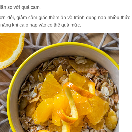
lần so với quả cam.
n đói, giảm cảm giác thèm ăn và tránh dung nạp nhiều thức 
 nặng khi calo nạp vào có thể quá mức.