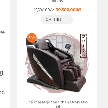
166 Pro
30,500,000đ
45,500,000đ
CHI TIẾT
ng,
-38%
g,
mỡ,
Ghế massage toàn thân Oreni OR-
168