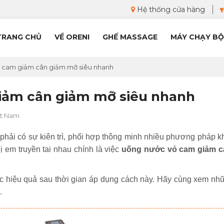
Hệ thống cửa hàng
TRANG CHỦ
VỀ ORENI
GHẾ MASSAGE
MÁY CHẠY BỘ
ỏ cam giảm cân giảm mỡ siêu nhanh
iảm cân giảm mỡ siêu nhanh
ệt Nam
n phải có sự kiên trì, phối hợp thông minh nhiều phương pháp k
 em truyền tai nhau chính là việc
uống nước vỏ cam giảm c
ợc hiệu quả sau thời gian áp dụng cách này. Hãy cùng xem nh
.