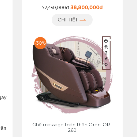
38,800,000đ
72,450,000đ
CHI TIẾT
-30%
gay
Ghế massage toàn thân Oreni OR-
cân
260