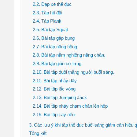
2.2. Đạp xe thể dục
Đi bộ 30 phút giảm
2.3. Tập hít đất
bao nhiêu calo? 1
2.4. Tập Plank
tiếng đốt cháy bao
nhiêu?
2.5. Bài tập Squat
2.6. Bài tập gập bụng
(Tư vấn) Nên tập
2.7. Bài tập nâng hông
thể dục vào lúc nào
2.8. Bài tập nằm nghiêng nâng chân.
để giảm cân nhanh
nhất?
2.9. Bài tập giãn cơ lưng
2.10. Bài tập duỗi thẳng người buổi sáng.
Bỏ túi 7 cách nhảy
2.11. Bài tập nhảy dây
dây giảm mỡ bụng
2.12. Bài tập lắc vòng
hiệu quả cực nhanh
tại nhà
2.13. Bài tập Jumping Jack
2.14. Bài tập nhảy chạm chân lên hộp
Sau khi ăn xong nên
2.15. Bài tập cây nến
làm gì để bụng
không to, tránh béo
3. Các lưu ý khi tập thể dục buổi sáng giảm cân hiệu 
bụng?
Tổng kết