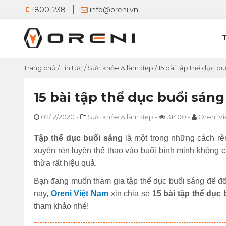
18001238
info@oreni.vn
Trang chủ
/
Tin tức
/
Sức khỏe & làm đẹp
/
15 bài tập thể dục b
15 bài tập thể dục buổi sán
02/12/2020
-
Sức khỏe & làm đẹp
-
31400
-
Oreni V
Tập thể dục buổi sáng
là một trong những cách rè
xuyên rèn luyện thể thao vào buổi bình minh không 
thừa rất hiệu quả.
Bạn đang muốn tham gia tập thể dục buổi sáng để đố
nay,
Oreni Việt Nam
xin chia sẻ
15 bài tập thể dục
tham khảo nhé!