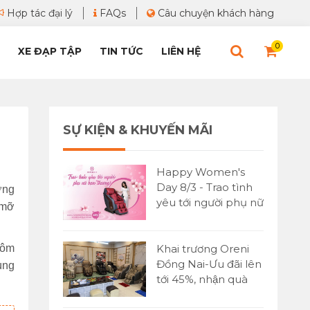
Hợp tác đại lý
FAQs
Câu chuyện khách hàng
0
XE ĐẠP TẬP
TIN TỨC
LIÊN HỆ
SỰ KIỆN & KHUYẾN MÃI
Happy Women's
Day 8/3 - Trao tình
ờng
yêu tới người phụ nữ
 mỡ
bạn yêu thương
Hôm
Khai trương Oreni
Đồng Nai-Ưu đãi lên
ùng
tới 45%, nhận quà
cực lớn