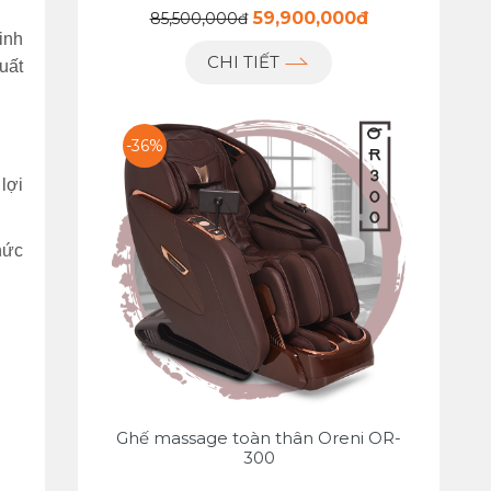
59,900,000đ
85,500,000đ
inh
CHI TIẾT
uất
-36%
lợi
hức
Ghế massage toàn thân Oreni OR-
300