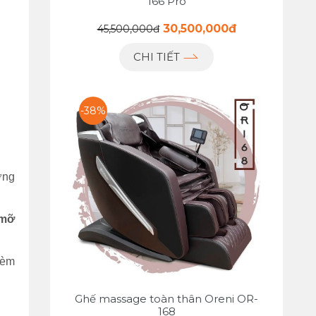
166 Pro
30,500,000đ
45,500,000đ
CHI TIẾT
-38%
ợng
 mỡ
hèm
Ghế massage toàn thân Oreni OR-
168