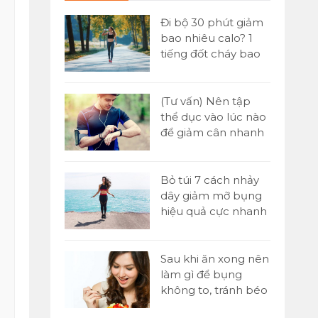
 đơn] Buổi
Đi bộ 30 phút giảm
ăn gì để
bao nhiêu calo? 1
n hiệu quả
tiếng đốt cháy bao
nhiêu?
Yoni là gì?
(Tư vấn) Nên tập
tật A-Z về kỹ
thể dục vào lúc nào
assage Yoni
để giảm cân nhanh
nhất?
 1000 cái
Bỏ túi 7 cách nhảy
o nhiêu
dây giảm mỡ bụng
ó giảm cân
hiệu quả cực nhanh
tại nhà
p sức là gì?
Sau khi ăn xong nên
 chạy tiếp
làm gì để bụng
00m trong
không to, tránh béo
bụng?