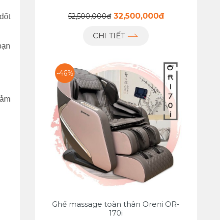
32,500,000đ
52,500,000đ
đốt
CHI TIẾT
bạn
-46%
iảm
Ghế massage toàn thân Oreni OR-
170i