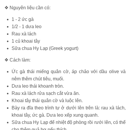
❖ Nguyên liệu cần có:
1 - 2 ức gà
1/2 - 1 dưa leo
Rau xà lách
1 củ khoai tây
Sữa chua Hy Lạp (Greek yogurt)
❖ Cách làm:
Ức gà thái miếng quân cờ, áp chảo với dầu olive và
nêm thêm chút tiêu, muối.
Dưa leo thái khoanh tròn.
Rau xà lách rửa sạch cắt vừa ăn.
Khoai tây thái quân cờ và luộc lên.
Bày ra đĩa theo trình tự ở dưới lên trên là: rau xà lách,
khoai tây, ức gà. Dưa leo xếp xung quanh.
Sữa chua Hy Lạp để nhiệt độ phòng rồi rưới lên, có thể
cho thêm quả bơ nếu thích.