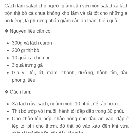
Cách làm salad cho người giảm cân với món salad xà lách
trộn thịt bò cà chua không khó làm và rất tốt cho những ai
ăn kiêng, là phương pháp giảm cân an toàn, hiệu quả.
❖ Nguyên liệu cần có:
300g xà lách caron
200 gr thịt bò
10 quả cà chua bi
3 quả trứng gà
Gia vị: tỏi, ớt, mắm, chanh, đường, hành tím, dầu
phộng, tiêu
❖ Cách làm:
Xà lách rửa sạch, ngâm muối 10 phút, để ráo nước.
Thịt bò ướp với muối, hành tỏi đập dập trong 30 phút.
Cho chảo lên bếp, chảo nóng cho dầu ăn vào, đập ít
tép tỏi phi cho thơm, đổ thịt bò vào xào đến khi vừa