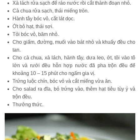
Xà lách rửa sạch để ráo nước rồi cắt thành đoạn nhỏ.
Cà chua rửa sạch, thái miếng tròn.
Hành tây bóc vỏ, cắt lát dọc.
Ớt bỏ hạt, thái sợi.
Tỏi bóc vỏ, băm nhỏ.
Cho giấm, đường, muối vào bát nhỏ và khuấy đều cho
tan.
Cho cà chua, xà lách, hành tây, dưa leo, ớt, tỏi vào tô
lớn và rưới đều hỗn hợp nước đã pha trộn đều để
khoảng 10 – 15 phút cho ngấm gia vị.
Trứng luộc chín, bóc vỏ và cắt miếng vừa ăn.
Cho salad ra đĩa, bỏ trứng vào, thêm hạt tiêu tùy ý và
trộn đều.
Thưởng thức.