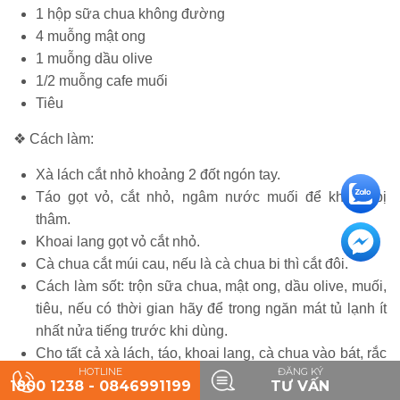
1 hộp sữa chua không đường
4 muỗng mật ong
1 muỗng dầu olive
1/2 muỗng cafe muối
Tiêu
❖ Cách làm:
Xà lách cắt nhỏ khoảng 2 đốt ngón tay.
Táo gọt vỏ, cắt nhỏ, ngâm nước muối để không bị
thâm.
Khoai lang gọt vỏ cắt nhỏ.
Cà chua cắt múi cau, nếu là cà chua bi thì cắt đôi.
Cách làm sốt: trộn sữa chua, mật ong, dầu olive, muối,
tiêu, nếu có thời gian hãy để trong ngăn mát tủ lạnh ít
nhất nửa tiếng trước khi dùng.
Cho tất cả xà lách, táo, khoai lang, cà chua vào bát, rắc
HOTLINE
ĐĂNG KÝ
thêm một muỗng hạt chia rồi rưới sốt lên.
1800 1238 - 0846991199
TƯ VẤN