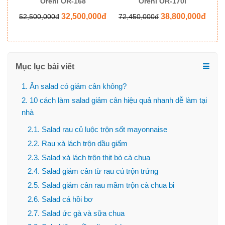
Oreni OR-168
Oreni OR-170i
0đ
32,500,000đ
38,800,000đ
52,500,000đ
72,450,000đ
8
Mục lục bài viết
1. Ăn salad có giảm cân không?
2. 10 cách làm salad giảm cân hiệu quả nhanh dễ làm tại
nhà
2.1. Salad rau củ luộc trộn sốt mayonnaise
2.2. Rau xà lách trộn dầu giấm
2.3. Salad xà lách trộn thịt bò cà chua
2.4. Salad giảm cân từ rau củ trộn trứng
2.5. Salad giảm cân rau mầm trộn cà chua bi
2.6. Salad cá hồi bơ
2.7. Salad ức gà và sữa chua