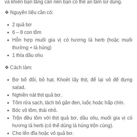
và khiến bạn tăng cân nên bạn có thể an tâm sử dụng.
❖ Nguyên liệu cần có:
2 quả bơ
6 – 8 con tôm
Hỗn hợp muối gia vị có hương lá herb (hoặc muối
thường + lá húng)
1 thìa dầu oliu
❖ Cách làm:
Bơ bổ đôi, bỏ hạt. Khoét lấy thịt, để lại vỏ để đựng
salad.
Nghiền nát thịt quả bơ.
Tôm rửa sạch, tách bỏ gân đen, luộc hoặc hấp chín.
Bóc vỏ tôm, thái nhỏ.
Trộn đều tôm với thịt quả bơ, dầu oliu, muối gia vị có
hương lá herb (có thể dùng lá húng trộn cùng).
Cho lên đĩa hoặc vỏ quả bơ.