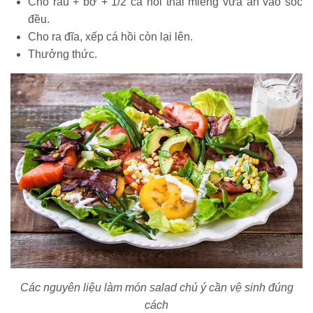
Cho rau + bơ + 1/2 cá hồi thái miếng vừa ăn vào sốc
đều.
Cho ra đĩa, xếp cá hồi còn lại lên.
Thưởng thức.
Các nguyên liệu làm món salad chú ý cần vệ sinh đúng
cách