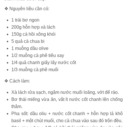
❖ Nguyên liệu cần có:
1 trái bơ ngon
200g hỗn hợp xà lách
150g cá hồi xông khói
5 quả cà chua bi
1 muỗng dầu olive
1/2 muỗng cà phê tiêu xay
1/4 quả chanh giấy lấy nước cốt
1/3 muỗng cà phê muối
❖ Cách làm:
Xà lách rửa sạch, ngâm nước muối loãng, vớt để ráo.
Bơ thái miếng vừa ăn, vắt ít nước cốt chanh lên chống
thâm.
Pha sốt: dầu oliu + nước cốt chanh + hỗn hợp lá khô
basil + một chút muối, cho cà chua vào sau đó trộn đều.