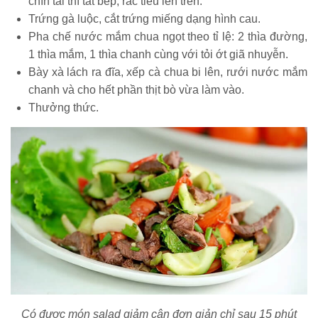
chín tái thì tắt bếp, rắc tiêu lên trên.
Trứng gà luộc, cắt trứng miếng dạng hình cau.
Pha chế nước mắm chua ngọt theo tỉ lệ: 2 thìa đường,
1 thìa mắm, 1 thìa chanh cùng với tỏi ớt giã nhuyễn.
Bày xà lách ra đĩa, xếp cà chua bi lên, rưới nước mắm
chanh và cho hết phần thịt bò vừa làm vào.
Thưởng thức.
Có được món salad giảm cân đơn giản chỉ sau 15 phút