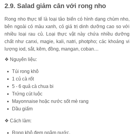
2.9. Salad giảm cân với rong nho
Rong nho thực tế là loại tảo biển có hình dạng chùm nho,
bên ngoài có màu xanh, có giá trị dinh dưỡng cao so với
nhiều loại rau củ. Loại thực vật này chứa nhiều dưỡng
chất như canxi, magie, kali, natri, photpho; các khoáng vi
lượng iod, sắt, kẽm, đồng, mangan, coban…
❖ Nguyên liệu:
Túi rong khô
1 củ cà rốt
5 - 6 quả cà chua bi
Trứng cút luộc
Mayonnaise hoặc nước sốt mè rang
Dầu giấm
❖ Cách làm:
Rong khô đem ngâm nước.